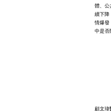
體、公
續下降
情爆發
中是否
顧文瑋