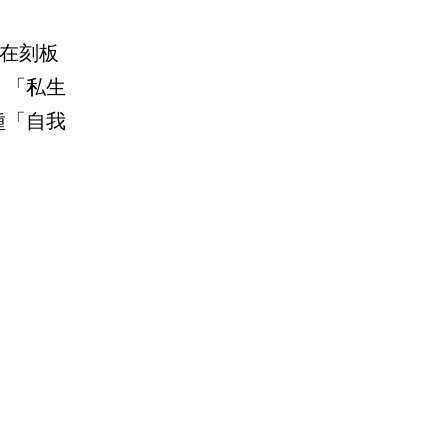
存在刻板
、「私生
種「自我