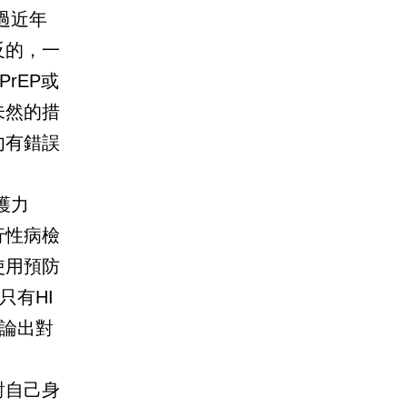
過近年
反的，一
rEP或
未然的措
勿有錯誤
護力
行性病檢
使用預防
只有HI
論出對
對自己身