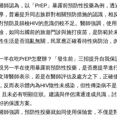
醫師認為，以「PrEP」暴露前預防性投藥為例，透
導，普遍提升同志族群對相關預防措施的認識，相
對預防及篩檢HIV的意識仍較不足。醫師強調，使用P
檢，如同出國前的旅遊門診與施打疫苗，是防範於
性生活是否混亂無關，民眾應正確看待性病防治，
一半在吃PrEP怎麼辦？「發生前」三招提升自我保
現另一半在使用暴露前預防性投藥，是否應提早進
文瑋醫師表示，若是在醫師評估及處方之下，正確
，反而表示體內為HIV陰性未感染，但性傳染病不是
，且未必有明顯症狀。建議與伴侶溝通達成共識，討
好的保護方案。
醫師強調，預防性投藥就如同使用保險套，不僅是