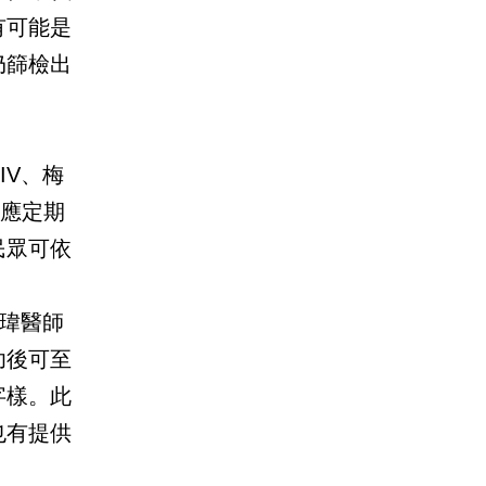
有可能是
仍篩檢出
IV、梅
眾應定期
民眾可依
文瑋醫師
功後可至
字樣。此
也有提供