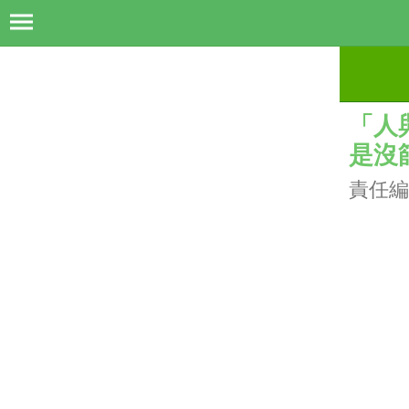
「人
是沒
責任編