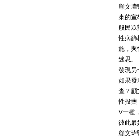
顧文瑋
來的宣
般民眾
性病篩
施，與
迷思。
發現另
如果發
查？顧
性投藥
V一種
彼此最
顧文瑋