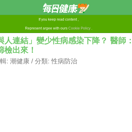
If you keep read content ,
Represent argee with ours
Cookie Policy
.
與人連結」變少性病感染下降？ 醫師
篩檢出來！
輯:
潮健康
/ 分類:
性病防治