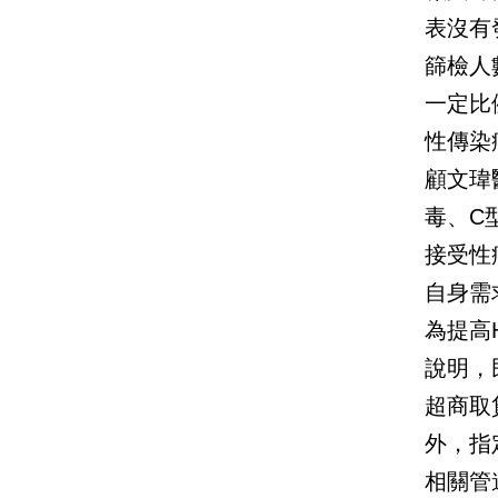
表沒有
篩檢人
一定比
性傳染
顧文瑋
毒、C
接受性
自身需
為提高
說明，
超商取
外，指
相關管