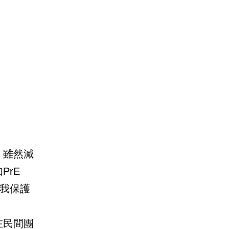
」雖然減
PrE
我保護
在民間團