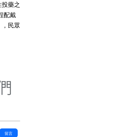
性投藥之
程配戴
」，民眾