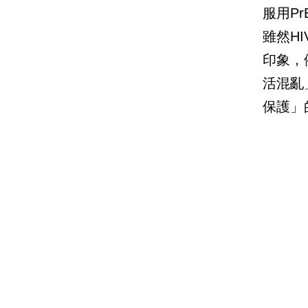
服用P
雖然H
印象，
活混亂
保護」