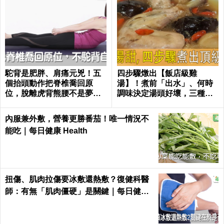
駝背是肥胖、肩痛元兇！五
四步驟燉出【飯店級雞
個抬頭動作把脊椎喬回原
湯】！煮前「出水」、何時
位，脫離虎背熊腰不是夢｜
調味決定湯頭好壞，三種人
每日健康 Health
不適合喝！｜每日健康Healt
h
內服兼外敷，營養更勝番茄！唯一情況不
能吃｜每日健康 Health
扭傷、肌肉拉傷要冰敷還熱敷？復健科醫
師：有無「肌肉僵硬」是關鍵｜每日健康
Health