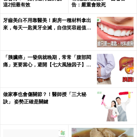
這2招最有效
告：嚴重會致死
牙齒美白不用靠醫美！廚房一種材料拿出
來，每天一匙黃牙全滅，自信笑容超值｜
每日健康 Health
「胰臟癌」一發病就晚期，常常「腹部悶
痛」更要當心，避開【七大風險因子】守
護胰臟健康 ｜每日健康Health
做家事也會傷關節？！醫師授「三大秘
訣」 姿勢正確是關鍵