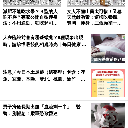
減肥不能吃水果？Ｂ型的人
女人不懂山藥太可惜！又稱
吃不胖？專家公開血型瘦身
天然雌激素：這樣吃養顏、
法：不用運動、狂吃起司也
豐胸、瘦身，三個願望一次
好好瘦｜每日健康 Health
滿足｜每日健康 Health
人在臨終前會有哪些徵兆？8種現象出現
時，請珍惜最後的相處時光｜每日健康 He
alth
注意／今日本土足跡（總整理）包含：花
蓮、宜蘭、基隆、雙北、桃園、新竹、台
南、高雄
男子痔瘡長期出血「血流剩一半」 醫
警：別輕忽！嚴重恐致昏迷