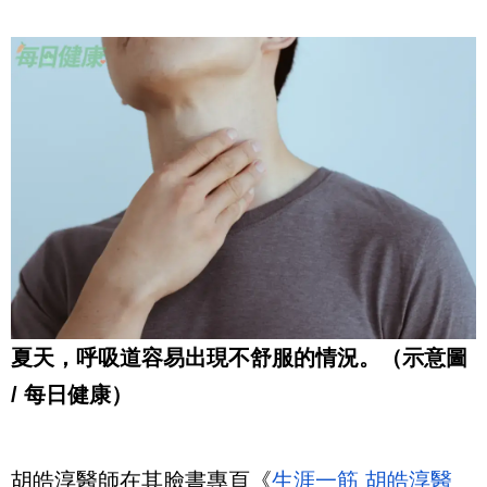
夏天，呼吸道容易出現不舒服的情況。（示意圖
/ 每日健康）
胡皓淳醫師在其臉書專頁《
生涯一筋 胡皓淳醫