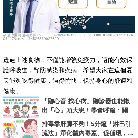
胡皓淳醫師授權提供 / Via https://www.facebook.com/photo/?fbid=8787390476
06447&set=a.464526569027699
透過上述食物，不僅能增強免疫力，還能有效保
護呼吸道，預防感染和疾病。希望大家在這個夏
天能夠吃得健康，過得愉快，保持身心的舒適和
健康。
「聽心音 找心病」聽診器也能揪
出「心」頭大患！學會呼籲：關懷
家人陪伴就醫、別忘聽心音
排毒靠肝臟不夠！5分鐘「淋巴引
流法」淨化體內毒素、促循環，感