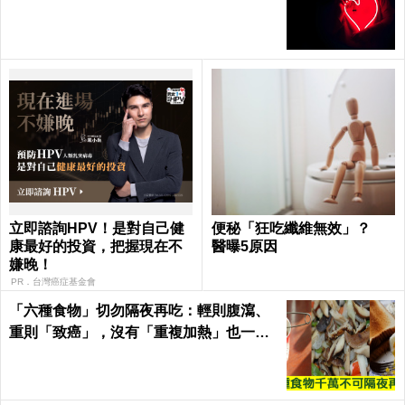
立即諮詢HPV！是對自己健
便秘「狂吃纖維無效」？
康最好的投資，把握現在不
醫曝5原因
嫌晚！
PR．台灣癌症基金會
「六種食物」切勿隔夜再吃：輕則腹瀉、
重則「致癌」，沒有「重複加熱」也一
樣！｜每日健康Health