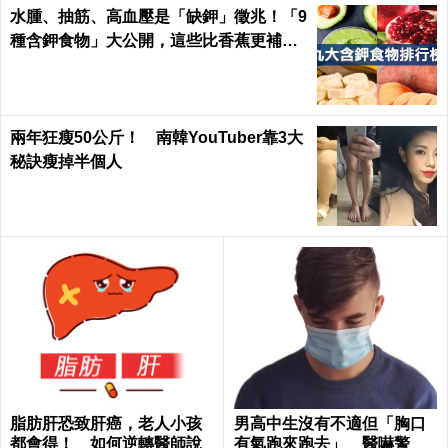
水腫、抽筋、高血壓是「缺鉀」徵兆！「9
種含鉀食物」大公開，這些比香蕉更補鉀
｜每日健康 Health
兩年狂瘦50公斤！ 南韓YouTuber靠3大
秘訣瘦掉半個人
脂肪肝恐致肝癌，老人小孩
男高中生沒有不適但「胸口
都會得！ 如何逆轉醫師說
有氣跑來跑去」 醫嚇警