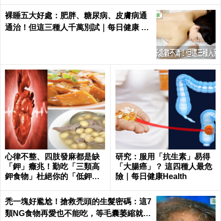
裸睡五大好處：肥胖、糖尿病、皮膚病通
通治！但這三種人千萬別試｜每日健康 He
alth
心律不整、四肢發麻都是缺
研究：服用「抗生素」易得
「鉀」癥兆！勤吃「三類高
「大腸癌」？ 這四種人最危
鉀食物」杜絕你的「低鉀」
險｜每日健康Health
危機｜每日健康Health
禿一塊好尷尬！搶救禿頭的生髮密碼：這7
類NG食物再愛也不能吃，等毛囊萎縮就來