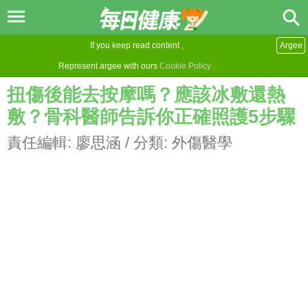
If you keep read content ,
Argee
Represent argee with ours
Cookie Policy
.
扭傷後能去按摩嗎？應該冰敷還熱
敷？骨科醫師告訴你正確照護5步驟
責任編輯:
廖思涵
/ 分類:
外傷醫學