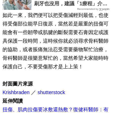
刷牙也沒用，建議「1療程」介入
Recommended by
補救
如此一來，我們便可以把受傷減輕到最低，也使
得受傷部位能早日復原，當然若是嚴重的扭傷可
能會有一些韌帶或肌腱的斷裂需要石膏因定或護
具保護一段時間，這時候你就必須尋求骨科醫師
的協助，或者脹痛無法忍受需要藥物幫忙治療，
骨科醫師是很樂意幫忙的，當然希望大家能時時
保護自己，不要受傷那才是上上策！
封面圖片來源
Krishbraden
／
shutterstock
延伸閱讀
扭傷、肌肉拉傷要冰敷還熱敷？復健科醫師：有