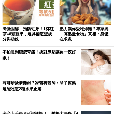
降膽固醇、預防蛀牙！1杯紅
壓力讓你愛吃炸雞？專家揭
茶=6顆蘋果，還具備這些成
「高熱量食物」真相：身體
分與功效
在求救
不怕睡到腰痠背痛！挑對床墊讓你一夜好
眠！
蕁麻疹搔癢難耐？家醫科醫師：除了擦藥
還能吃這2種水果止癢
全台上千患者延誤診斷！ 醫揭大腸癌「4