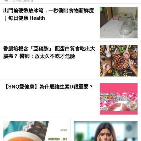
防病毒
PR．台灣癌症基金會
出門前硬幣放冰箱，一秒測出食物新鮮度
｜每日健康 Health
香腸培根含「亞硝胺」 配蛋白質會吃出大
腸癌？ 醫師：放太久不吃才危險
【SNQ愛健康】為什麼維生素D很重要？