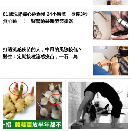
81歲洗腎婦心跳過慢 24小時竟「長達3秒
無心跳」！ 醫驚險裝新型節律器
打過流感疫苗的人，中風的風險較低？
醫生：定期接種流感疫苗，一石二鳥