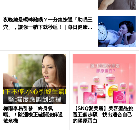
夜晚總是輾轉難眠？一分鐘按通「助眠三
穴」，讓你一躺下就秒睡！｜每日健康He
alth
梅雨季易引發「終身氣
【SNQ愛美麗】美容聖品挑
喘」！除溼機正確開法解過
選五個步驟 找出適合自己
敏危機
的膠原蛋白