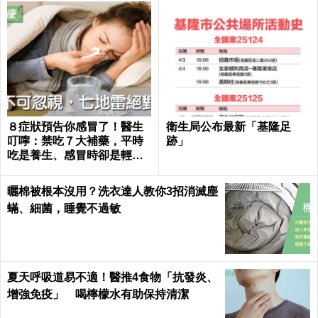
８症狀預告你感冒了！醫生
衛生局公布最新「基隆足
叮嚀：禁吃７大補藥，平時
跡」
吃是養生、感冒時卻是輕生
｜每日健康 Health
曬棉被根本沒用？洗衣達人教你3招消滅塵
蟎、細菌，睡覺不過敏
夏天呼吸道易不適！醫推4食物「抗發炎、
增強免疫」 喝檸檬水有助保持清潔