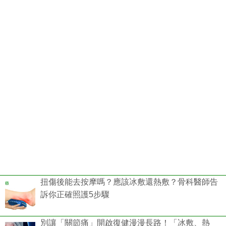
扭傷後能去按摩嗎？應該冰敷還熱敷？骨科醫師告
訴你正確照護5步驟
別讓「關節痛」開啟復健漫漫長路！「冰敷、熱