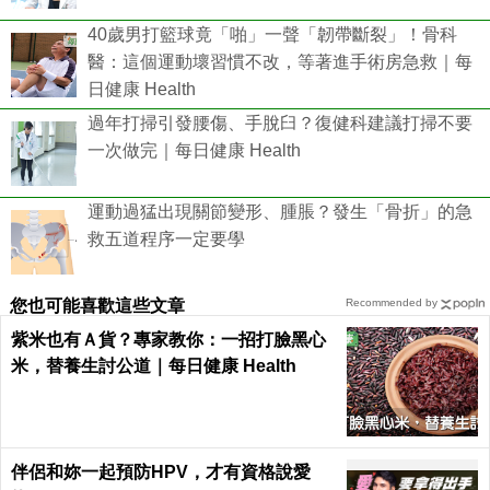
40歲男打籃球竟「啪」一聲「韌帶斷裂」！骨科
醫：這個運動壞習慣不改，等著進手術房急救｜每
日健康 Health
過年打掃引發腰傷、手脫臼？復健科建議打掃不要
一次做完｜每日健康 Health
運動過猛出現關節變形、腫脹？發生「骨折」的急
救五道程序一定要學
您也可能喜歡這些文章
Recommended by
紫米也有Ａ貨？專家教你：一招打臉黑心
米，替養生討公道｜每日健康 Health
伴侶和妳一起預防HPV，才有資格說愛