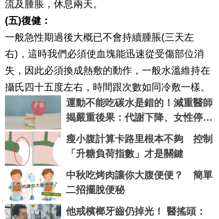
流及腫脹，休息兩天。
(五)復健：
一般急性期過後大概已不會持續腫脹(三天左
右)，這時我們必須使血塊能迅速從受傷部位消
失，因此必須換成熱敷的動作，一般水溫維持在
攝氏四十五度左右，時間跟次數如同冷敷一樣。
運動不能吃碳水是錯的！減重醫師
揭嚴重後果：代謝下降、女性停
經、男性少精
瘦小腹計算卡路里根本不夠 控制
「升糖負荷指數」才是關鍵
中秋吃烤肉讓你大腹便便？ 簡單
二招擺脫便秘
他戒檳榔牙齒仍掉光！ 醫搖頭：