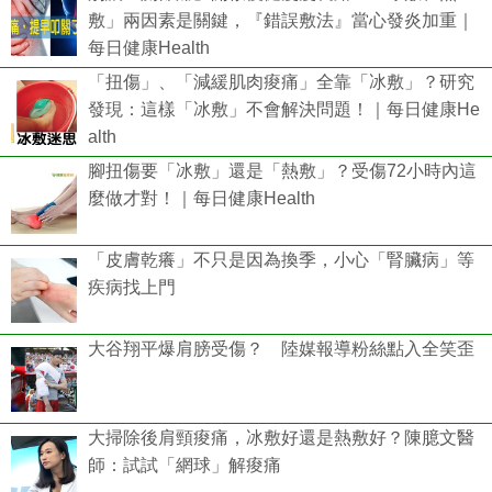
敷」兩因素是關鍵，『錯誤敷法』當心發炎加重｜
每日健康Health
「扭傷」、「減緩肌肉痠痛」全靠「冰敷」？研究
發現：這樣「冰敷」不會解決問題！｜每日健康He
alth
腳扭傷要「冰敷」還是「熱敷」？受傷72小時內這
麼做才對！｜每日健康Health
「皮膚乾癢」不只是因為換季，小心「腎臟病」等
疾病找上門
大谷翔平爆肩膀受傷？ 陸媒報導粉絲點入全笑歪
大掃除後肩頸痠痛，冰敷好還是熱敷好？陳臆文醫
師：試試「網球」解痠痛