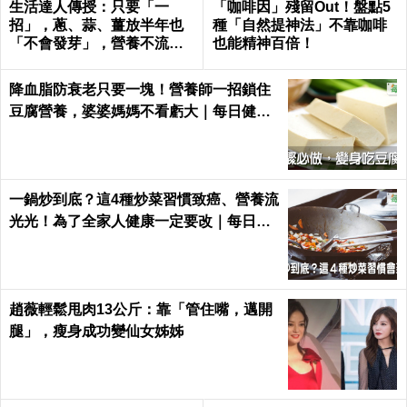
生活達人傳授：只要「一
「咖啡因」殘留Out！盤點5
招」，蔥、蒜、薑放半年也
種「自然提神法」不靠咖啡
「不會發芽」，營養不流
也能精神百倍！
失！｜每日健康Health
降血脂防衰老只要一塊！營養師一招鎖住
豆腐營養，婆婆媽媽不看虧大｜每日健康
Health
一鍋炒到底？這4種炒菜習慣致癌、營養流
光光！為了全家人健康一定要改｜每日健
康 Health
趙薇輕鬆甩肉13公斤：靠「管住嘴，邁開
腿」，瘦身成功變仙女姊姊