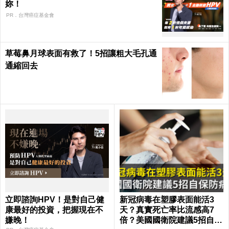
妳！
PR．台灣癌症基金會
草莓鼻月球表面有救了！5招讓粗大毛孔通
通縮回去
立即諮詢HPV！是對自己健
新冠病毒在塑膠表面能活3
康最好的投資，把握現在不
天？真實死亡率比流感高7
嫌晚！
倍？美國國衛院建議5招自保