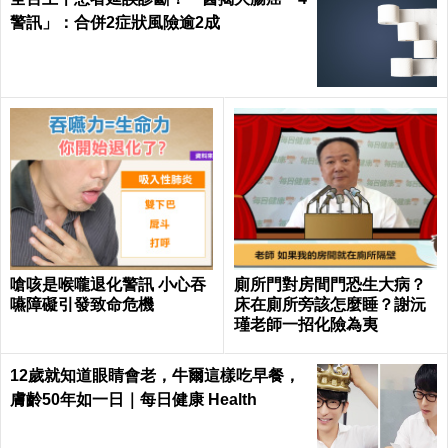
警訊」：合併2症狀風險逾2成
嗆咳是喉嚨退化警訊 小心吞
廁所門對房間門恐生大病？
嚥障礙引發致命危機
床在廁所旁該怎麼睡？謝沅
瑾老師一招化險為夷
12歲就知道眼睛會老，牛爾這樣吃早餐，
膚齡50年如一日｜每日健康 Health