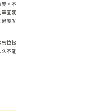
濃度。不
的睪固酮
動過度就
事馬拉松
久久不能