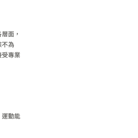
各層面，
該不為
接受專業
。運動能