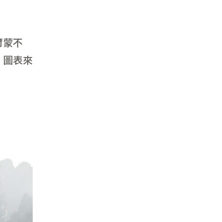
爾蒙不
、圖表來