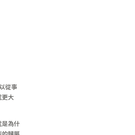
以從事
就更大
就是為什
烈的歸屬