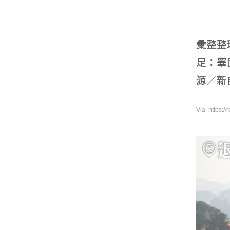
彙整整
足：睪
源／新自
Via https://