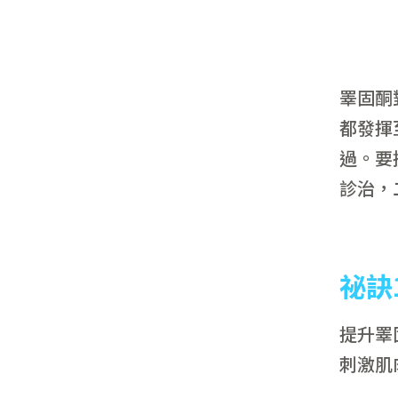
睪固酮
都發揮
過。要
診治，
祕訣
提升睪
刺激肌