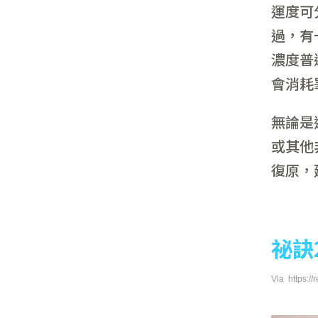
運度可
過，有
濃度普
會消耗
無論是
或其他
復原，
祕訣
Via https://