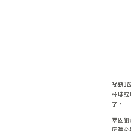
祕訣1
棒球或
了。
睪固酮
麼體育