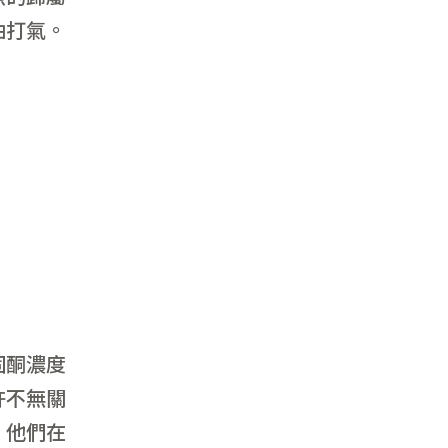
油打氣。
固酮濃度
許不無關
，他們在