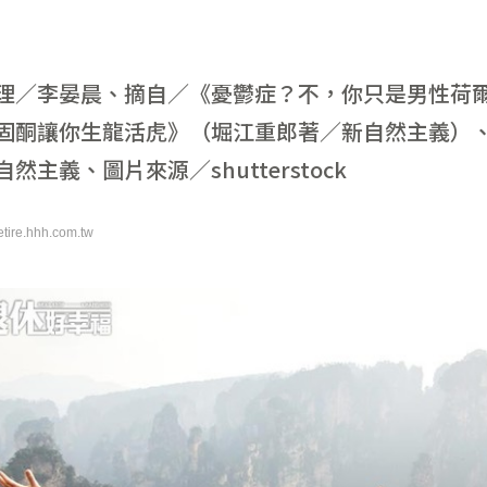
理／李晏晨、摘自／《憂鬱症？不，你只是男性荷
固酮讓你生龍活虎》（堀江重郎著／新自然主義）
然主義、圖片來源／shutterstock
retire.hhh.com.tw