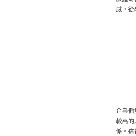
感，從
企業偏
較高的
係。這