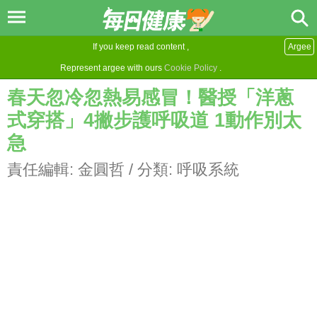
If you keep read content ,
Argee
Represent argee with ours
Cookie Policy
.
春天忽冷忽熱易感冒！醫授「洋蔥
式穿搭」4撇步護呼吸道 1動作別太
急
責任編輯:
金圓哲
/ 分類:
呼吸系統