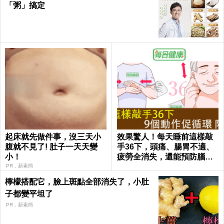
「粥」搞定
起床就先做件事，沒三天小
效果驚人！每天睡前這樣敲
腹就不見了! 肚子一天天變
手36下，頭痛、腸胃不適、
小！
疲勞全消失，還能預防腦中
風！｜每日健康Health
PR．新素簡
檸檬搭配它，臉上斑點全部消失了，小肚
子都變平坦了
PR．新素簡