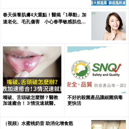
春天保養肌膚4大重點！醫揭「1舉動」加
速老化、毛孔傷害 小心春季敏感肌也易
失衡
嘴破、舌頭破怎麼辦？醫教
不好的殺菌產品讓細菌病毒
加速癒合！３情況速就醫。
更快活
（視頻）水蜜桃奶昔 助消化增食慾