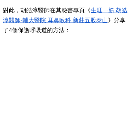
對此，胡皓淳醫師在其臉書專頁《
生涯一筋 胡皓
淳醫師-輔大醫院 耳鼻喉科 新莊五股泰山
》分享
了4個保護呼吸道的方法：