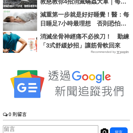
敦慈教你4招消滅蟎蟲大軍｜每日
健康 Health
減重第一步就是好好睡覺！醫：每
日睡足7小時最理想 否則恐怕先
減掉「肌肉」
消滅坐骨神經痛不必挨刀！ 勤練
「3式舒緩妙招」讓筋骨軟回來
Recommended by