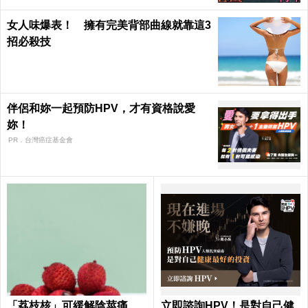
女人味爆表！ 擁有完美背部曲線就靠這3
招必殺技
伴侶和妳一起預防HPV，才有資格說愛
妳！
PR．台灣癌症基金會
「荔枝核」可緩解陰莖痛、
立即諮詢HPV！是對自己健