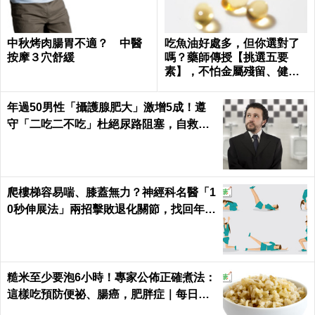
中秋烤肉腸胃不適？ 中醫
吃魚油好處多，但你選對了
按摩３穴舒緩
嗎？藥師傳授【挑選五要
素】，不怕金屬殘留、健康
無疑慮！｜每日健康Health
年過50男性「攝護腺肥大」激增5成！遵
守「二吃二不吃」杜絕尿路阻塞，自救下
半身｜每日健康Health
爬樓梯容易喘、膝蓋無力？神經科名醫「1
0秒伸展法」兩招擊敗退化關節，找回年輕
腳骨不求人｜每日健康 Health
糙米至少要泡6小時！專家公佈正確煮法：
這樣吃預防便祕、腸癌，肥胖症｜每日健
康 Health