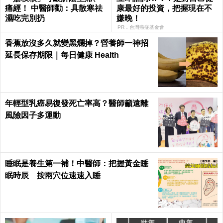
痛經！ 中醫師勸：具散寒祛
康最好的投資，把握現在不
濕吃完別扔
嫌晚！
PR．台灣癌症基金會
香蕉放沒多久就變黑爛掉？營養師一神招
延長保存期限｜每日健康 Health
年輕型乳癌易復發死亡率高？醫師籲遠離
風險因子多運動
睡眠是養生第一補！中醫師：把握黃金睡
眠時辰 按兩穴位速速入睡