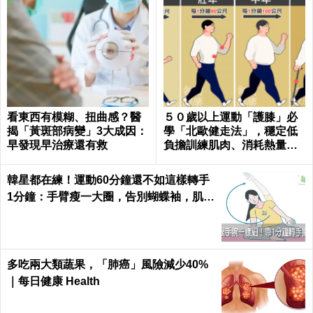
看東西有模糊、扭曲感？醫
５０歲以上運動「護膝」必
揭「黃斑部病變」3大成因：
學「北歐健走法」，穩定低
早發現早治療還有救
負擔訓練肌肉、消耗熱量｜
每日健康Health
韓星都在練！運動60分鐘還不如這樣轉手
1分鐘：手臂瘦一大圈，告別蝴蝶袖，肌肉
超緊實｜每日健康 Health
多吃兩大類蔬果，「肺癌」風險減少40%
｜每日健康 Health