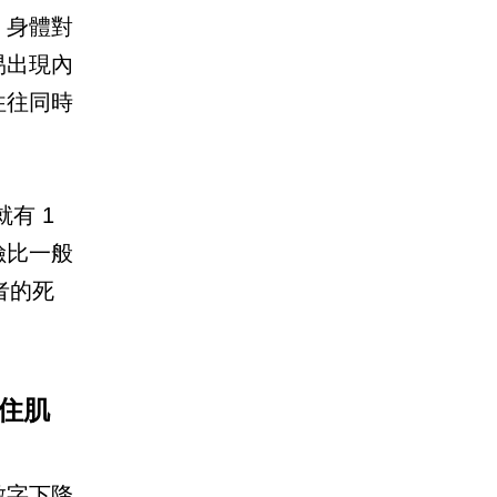
，身體對
易出現內
往往同時
有 1
險比一般
者的死
住肌
數字下降