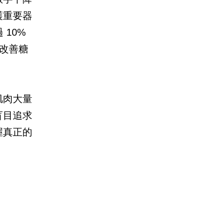
護重要器
10%
會改善糖
肌肉大量
盲目追求
握真正的