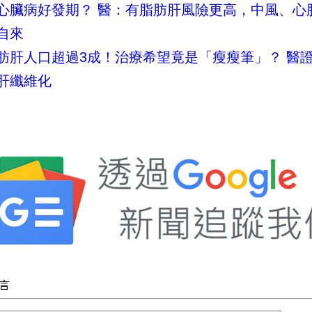
心臟病好發期？ 醫：有脂肪肝風險更高，中風、心
自來
肪肝人口超過3成！治療希望竟是「瘦瘦筆」？ 醫
肝纖維化