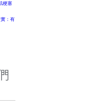
肌梗塞
證實：有