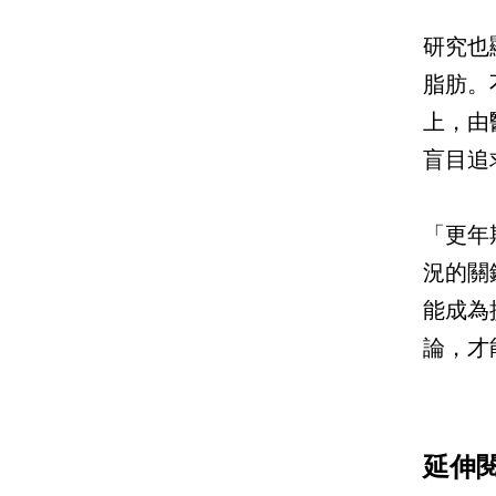
研究也
脂肪。
上，由
盲目追
「更年
況的關
能成為
論，才
延伸