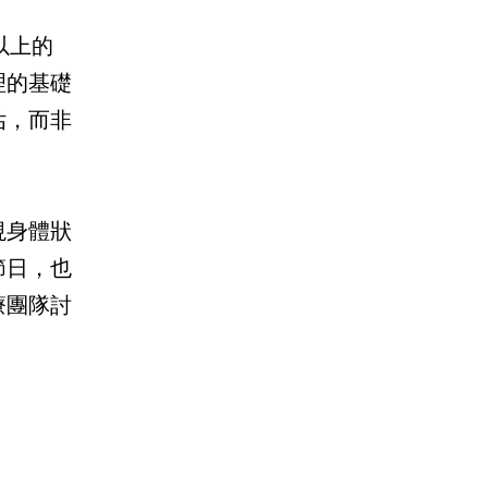
以上的
理的基礎
估，而非
視身體狀
節日，也
療團隊討