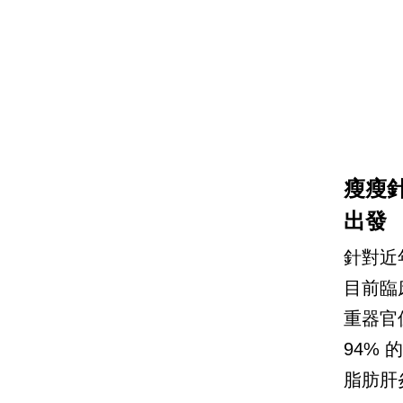
瘦瘦
出發
針對近
目前臨
重器官
94%
脂肪肝