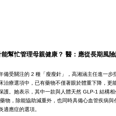
針能幫忙管理母親健康？ 醫：應從長期風險
年備受關注的 2 種「瘦瘦針」，高湘涵主任進一步
床治療選項中，已有藥物不僅著眼於體重下降，更
保護。她表示，其中一款與人體天然 GLP-1 結構
 的藥物，除能協助減重外，也同時具備心血管疾病與
炎適應症的選項。