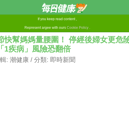
If you keep read content ,
Represent argee with ours
Cookie Policy
.
節快幫媽媽量腰圍！ 停經後婦女更危
「1疾病」風險恐翻倍
輯:
潮健康
/ 分類:
即時新聞