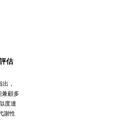
評估
指出，
能兼顧多
相似度達
代謝性