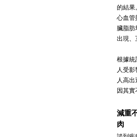
的結果
心血管
臟脂肪
出現、
根據統
人受影
人高出
因其實
減重
肉
談到疾