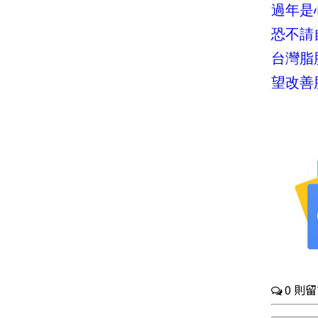
過年是
恐不請
台灣脂
望改善