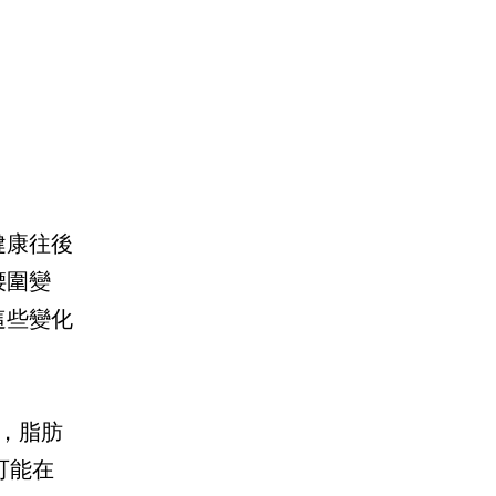
健康往後
腰圍變
這些變化
倍，脂肪
可能在