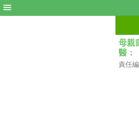
母親
醫：
責任編