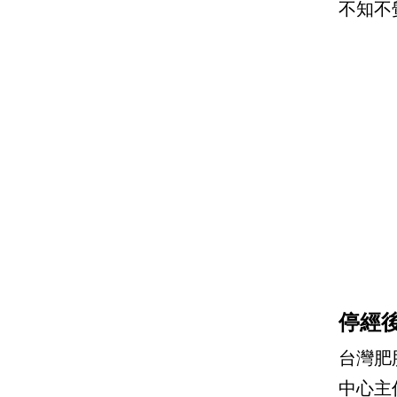
不知不
停經
台灣肥
中心主