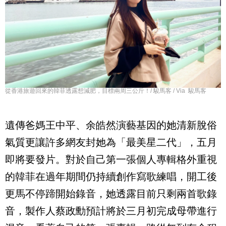
從香港旅遊回來的韓菲透露想減肥，目標兩周三公斤！/ 駿馬客 / Via 駿馬客
遺傳爸媽王中平、余皓然演藝基因的她清新脫俗
氣質更讓許多網友封她為「最美星二代」，五月
即將要發片。對於自己第一張個人專輯格外重視
的韓菲在過年期間仍持續創作寫歌練唱，開工後
更馬不停蹄開始錄音，她透露目前只剩兩首歌錄
音，製作人蔡政勳預計將於三月初完成母帶進行