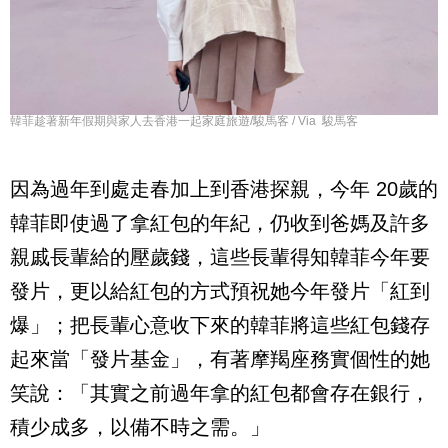
韓菲趁著新年假期與家人去香港一起家庭旅遊/駿馬客 / Via 駿馬客
因為過年到處走春加上到香港探親，今年
20
歲的
韓菲即使過了拿紅包的年紀，仍收到爸媽及許多
親戚長輩給的壓歲錢，這些長輩得知韓菲今年要
發片，更以給紅包的方式預祝她今年發片「紅到
爆」；把長輩心意收下來的韓菲將這些紅包錢存
起來當「發片基金」，有著摩羯座務實個性的她
笑說：「其實之前過年拿的紅包都會存在銀行，
積少成多，以備不時之需。」