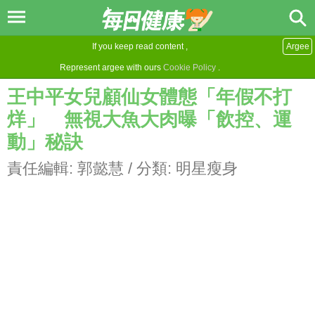
If you keep read content ,
Argee
Represent argee with ours
Cookie Policy
.
王中平女兒顧仙女體態「年假不打
烊」 無視大魚大肉曝「飲控、運
動」秘訣
責任編輯:
郭懿慧
/ 分類:
明星瘦身