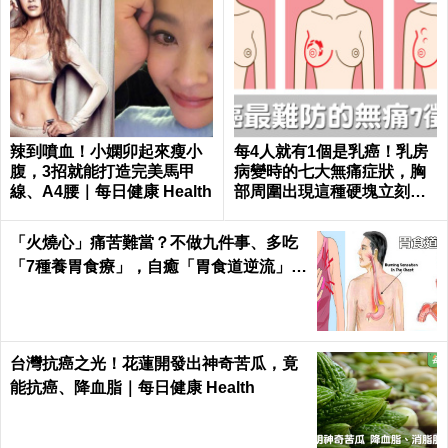
辣到噴血！小嫻卯起來瘦小
每4人就有1個是乳癌！乳房
腹，3招就能打造完美馬甲
病變時的七大無痛症狀，胸
線、A4腰｜每日健康 Health
部周圍出現這種硬塊立刻就
醫｜每日健康 Health
「火燒心」痛苦難當？不做九件事、多吃
「7種養胃食療」，自癒「胃食道逆流」不
求人！
台灣抗癌之光！花蓮開發出神奇苦瓜，竟
能抗癌、降血脂｜每日健康 Health