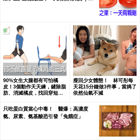
日健康Health
90%女生大腿都有可怕橘
瘦回少女體態！ 林可彤每
皮！3個動作天天練，鏟除脂
天花15分鐘做3件事，當媽了
肪、消滅橘皮，找回穿短褲
依然仙氣不減
的自信｜每日健康 Health
只吃蛋白質當心中毒！ 醫爆：高濃度
氨、尿素、氨基酸恐引發「兔餓症」