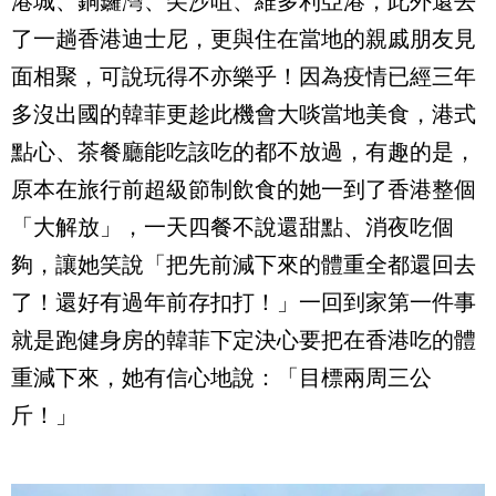
港城、銅鑼灣、尖沙咀、維多利亞港，此外還去
了一趟香港迪士尼，更與住在當地的親戚朋友見
面相聚，可說玩得不亦樂乎！因為疫情已經三年
多沒出國的韓菲更趁此機會大啖當地美食，港式
點心、茶餐廳能吃該吃的都不放過，有趣的是，
原本在旅行前超級節制飲食的她一到了香港整個
「大解放」，一天四餐不說還甜點、消夜吃個
夠，讓她笑說「把先前減下來的體重全都還回去
了！還好有過年前存扣打！」一回到家第一件事
就是跑健身房的韓菲下定決心要把在香港吃的體
重減下來，她有信心地說：「目標兩周三公
斤！」