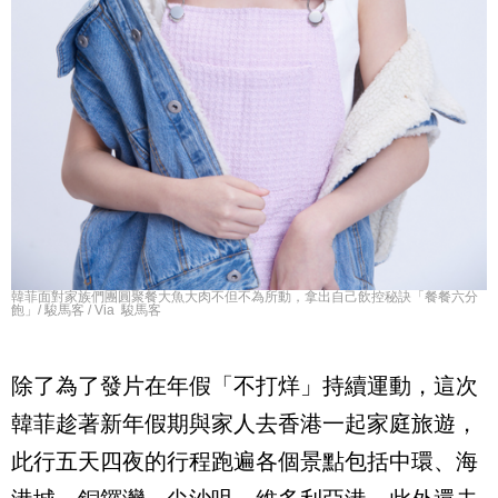
韓菲面對家族們團圓聚餐大魚大肉不但不為所動，拿出自己飲控秘訣「餐餐六分
飽」/ 駿馬客 / Via 駿馬客
除了為了發片在年假「不打烊」持續運動，這次
韓菲趁著新年假期與家人去香港一起家庭旅遊，
此行五天四夜的行程跑遍各個景點包括中環、海