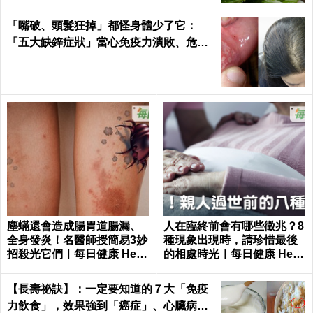
「嘴破、頭髮狂掉」都怪身體少了它：
「五大缺鋅症狀」當心免疫力潰敗、危機
一觸即發！3食物救回來｜每日健康Healt
h
塵蟎還會造成腸胃道腸漏、
人在臨終前會有哪些徵兆？8
全身發炎！名醫師授簡易3妙
種現象出現時，請珍惜最後
招殺光它們｜每日健康 Healt
的相處時光｜每日健康 Healt
h
h
【長壽祕訣】：一定要知道的７大「免疫
力飲食」，效果強到「癌症」、心臟病、