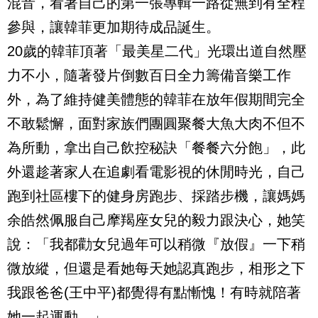
混音，看著自己的第一張專輯一路從無到有全程
參與，讓韓菲更加期待成品誕生。
20
歲的韓菲頂著「最美星二代」光環出道自然壓
力不小，隨著發片倒數百日全力籌備音樂工作
外，為了維持健美體態的韓菲在放年假期間完全
不敢鬆懈，面對家族們團圓聚餐大魚大肉不但不
為所動，拿出自己飲控秘訣「餐餐六分飽」，此
外還趁著家人在追劇看電影視的休閒時光，自己
跑到社區樓下的健身房跑步、採踏步機，讓媽媽
余皓然佩服自己摩羯座女兒的毅力跟決心，她笑
說：「我都勸女兒過年可以稍微『放假』一下稍
微放縱，但還是看她每天她認真跑步，相形之下
我跟爸爸
(
王中平
)
都覺得有點慚愧！有時就陪著
她一起運動。」