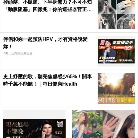
掉頭髮、小腿痛、下半身無力？不可不知
「動脈阻塞」四徵兆：你的這些器官正在
壞死！｜每日健康 Health
伴侶和妳一起預防HPV，才有資格說愛
妳！
PR．台灣癌症基金會
史上紓壓的歌，聽完焦慮感少65%！開車
時千萬不能聽！｜每日健康Health