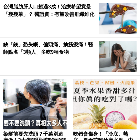
台灣脂肪肝人口超過3成！治療希望竟是
「瘦瘦筆」？ 醫證實：有望改善肝纖維化
缺「鎂」恐失眠、偏頭痛、抽筋痠痛！醫
師點名「3類人」多吃9種食物
染髮前要先洗頭？千萬別這
吃錯會傷身！「冷底、熱