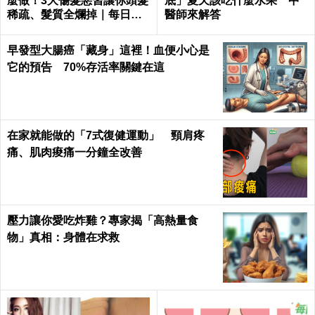
麼做！3大傷髮惡習讓你頭髮
底」夏天該吃什麼水果 中
稀疏、髮質全爛掉｜每日健
醫師來解答
康 Health
早發型大腸癌「藏身」這裡！血便小心是
它的預告 70%存活率關鍵在這
在家就能做的「7式復健運動」 頸肩疼
痛、肌肉痠痛一分鐘全改善
壓力讓你愛吃炸雞？專家揭「高熱量食
物」真相：身體在求救