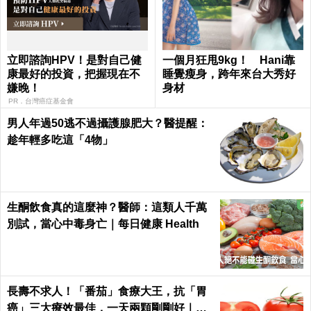
立即諮詢HPV！是對自己健
一個月狂甩9kg！ Hani靠
康最好的投資，把握現在不
睡覺瘦身，跨年來台大秀好
嫌晚！
身材
PR．台灣癌症基金會
男人年過50逃不過攝護腺肥大？醫提醒：
趁年輕多吃這「4物」
生酮飲食真的這麼神？醫師：這類人千萬
別試，當心中毒身亡｜每日健康 Health
長壽不求人！「番茄」食療大王，抗「胃
癌」三大療效最佳，一天兩顆剛剛好｜每