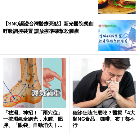
【SNQ認證台灣醫療亮點】新光醫院獨創
呼吸調控裝置 讓放療準確擊殺腫瘤
「祛濕」神招！「兩穴位」
確診狂咳怎麼吃？醫揭「4大
一按濕氣全跑光，水腫、肥
類NG食品」咖啡、布丁都不
胖、「眼袋」自動消失｜每
行
日健康Health