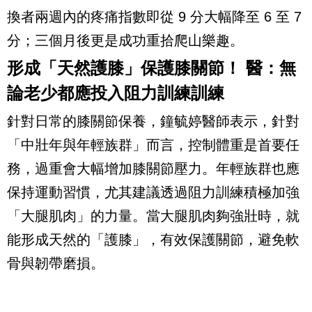
換者兩週內的疼痛指數即從 9 分大幅降至 6 至 7
分；三個月後更是成功重拾爬山樂趣。
形成「天然護膝」保護膝關節！ 醫：無
論老少都應投入阻力訓練訓練
針對日常的膝關節保養，鐘毓婷醫師表示，針對
「中壯年與年輕族群」而言，控制體重是首要任
務，過重會大幅增加膝關節壓力。年輕族群也應
保持運動習慣，尤其建議透過阻力訓練積極加強
「大腿肌肉」的力量。當大腿肌肉夠強壯時，就
能形成天然的「護膝」，有效保護關節，避免軟
骨與韌帶磨損。