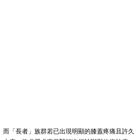
而「長者」族群若已出現明顯的膝蓋疼痛且許久