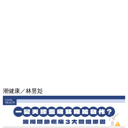
潮健康／林昱彣