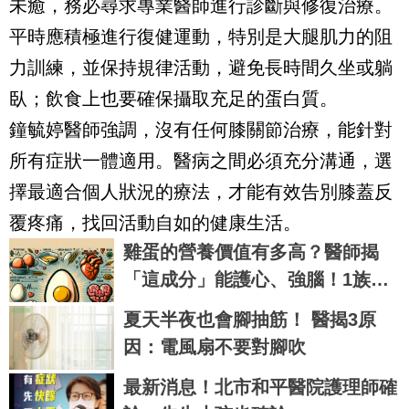
未癒，務必尋求專業醫師進行診斷與修復治療。
平時應積極進行復健運動，特別是大腿肌力的阻
力訓練，並保持規律活動，避免長時間久坐或躺
臥；飲食上也要確保攝取充足的蛋白質。
鐘毓婷醫師強調，沒有任何膝關節治療，能針對
所有症狀一體適用。醫病之間必須充分溝通，選
擇最適合個人狀況的療法，才能有效告別膝蓋反
覆疼痛，找回活動自如的健康生活。
雞蛋的營養價值有多高？醫師揭
「這成分」能護心、強腦！1族群
攝取量要注意
夏天半夜也會腳抽筋！ 醫揭3原
因：電風扇不要對腳吹
最新消息！北市和平醫院護理師確