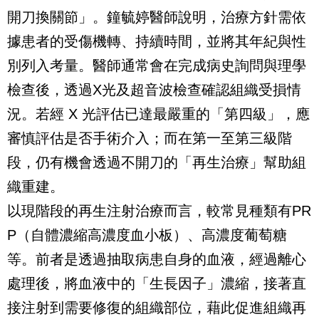
開刀換關節」。鐘毓婷醫師說明，治療方針需依
據患者的受傷機轉、持續時間，並將其年紀與性
別列入考量。醫師通常會在完成病史詢問與理學
檢查後，透過X光及超音波檢查確認組織受損情
況。若經 X 光評估已達最嚴重的「第四級」，應
審慎評估是否手術介入；而在第一至第三級階
段，仍有機會透過不開刀的「再生治療」幫助組
織重建。
以現階段的再生注射治療而言，較常見種類有PR
P（自體濃縮高濃度血小板）、高濃度葡萄糖
等。前者是透過抽取病患自身的血液，經過離心
處理後，將血液中的「生長因子」濃縮，接著直
接注射到需要修復的組織部位，藉此促進組織再