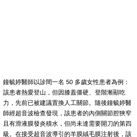
鐘毓婷醫師以診間一名 50 多歲女性患者為例：
該患者熱愛登山，但因膝蓋僵硬、登階漸顯吃
力，先前已被建議置換人工關節。隨後鐘毓婷醫
師經超音波檢查發現，該患者的內側關節腔狹窄
且有滑液膜發炎積水，但尚未達需要開刀的第四
級。在接受超音波導引的羊膜絨毛膜注射後，該