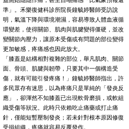
蓋開始隱隱作痛，甚至自嘲痛感「比氣象預報還
準」。禾樂復健科診所院長鐘毓婷醫師受訪說
明，氣溫下降與環境潮濕，容易導致人體血液循
環變差，使得關節、肌肉與肌腱變得僵硬，並改
變關節內壓力，讓原本受傷或有問題的部位變得
更加敏感，疼痛感也因此放大。
「膝蓋是結構相對複雜的部位，舉凡肌肉、關節
面、骨頭、肌腱與韌帶，只要其中一個構造受
傷，就有可能引發疼痛！」鐘毓婷醫師指出，許
多民眾存有迷思，以為疼痛只是單純的「發炎反
應」，卻渾然不知膝蓋已出現軟骨磨損，或軟組
織受傷等狀況。此時只依賴吃止痛藥或打止痛
針，僅能短暫壓制發炎；若未針對根本原因修復
受損組織，疼痛就容易反覆發作。