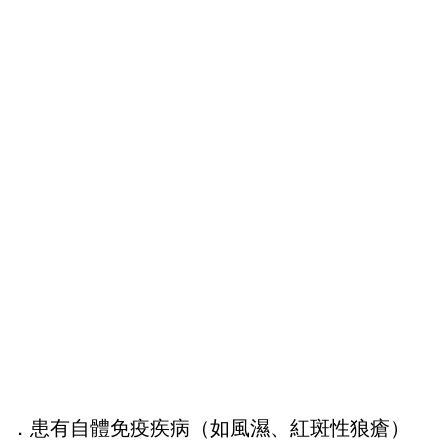
．患有自體免疫疾病（如風濕、紅斑性狼瘡）