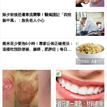
除夕前後恐遭寒流襲擊！醫揭謹記「四招
躲中風」：急告老人小心
糙米至少要泡6小時！專家公佈正確煮法：
這樣吃預防便祕、腸癌，肥胖症｜每日健
康 Health