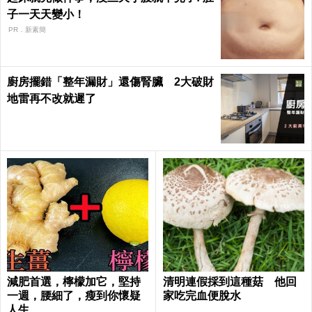
子一天天變小！
PR．新素簡
廚房擺錯「整年漏財」還傷腎臟 2大破財
地雷再不改就遲了
減肥首選，檸檬加它，堅持
清明連假採到這種菇 他回
一週，腰細了，瘦到你懷疑
家吃完血便脫水
人生