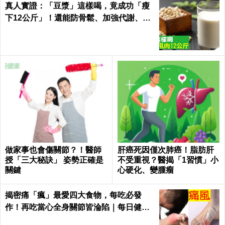
真人實證：「豆漿」這樣喝，竟成功「瘦
下12公斤」！還能防骨鬆、加強代謝、平
衡激素「一杯多效」
做家事也會傷關節？！醫師
肝癌死因僅次肺癌！脂肪肝
授「三大秘訣」 姿勢正確是
不受重視？醫揭「1習慣」小
關鍵
心硬化、變腫瘤
揭密痛「瘋」最愛四大食物，每吃必發
作！再吃當心全身關節皆淪陷｜每日健康
Health