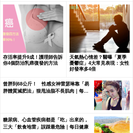
存活率提升9成！護理師告訴
天氣熱心情差？醫曝「夏季
你4個防治乳癌復發的方法
憂鬱症」4大常見表現：女性
好發率多4倍
曾胖到68公斤！ 性感女神雷瑟琳靠「易
胖體質減肥法」狠甩油脂不長肌肉｜每日
健康 Health
糖尿病、心血管疾病都是「吃」出來的，
三大「飲食地雷」誤踩最危險｜每日健康