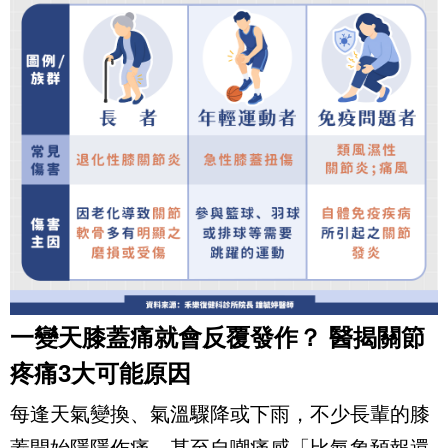
一變天膝蓋痛就會反覆發作？ 醫揭關節
疼痛3大可能原因
每逢天氣變換、氣溫驟降或下雨，不少長輩的膝