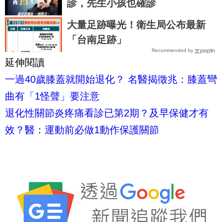
診，先生小孩也確診
大量足跡曝光！衛生局公布最新
「台南足跡」
Recommended by
延伸閱讀
一過40歲膝蓋就開始退化？ 名醫揭徵兆：膝蓋彎
曲有「1怪聲」要注意
退化性關節炎疼痛看診已第2期？及早保健才有
效？醫：運動前必做1動作保護關節