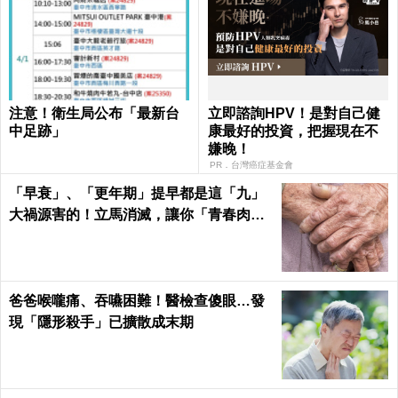
注意！衛生局公布「最新台
立即諮詢HPV！是對自己健
中足跡」
康最好的投資，把握現在不
嫌晚！
PR．台灣癌症基金會
「早衰」、「更年期」提早都是這「九」
大禍源害的！立馬消滅，讓你「青春肉
體」大勝同齡人！
爸爸喉嚨痛、吞嚥困難！醫檢查傻眼…發
現「隱形殺手」已擴散成末期