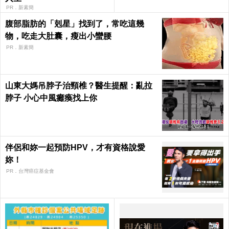
PR．新素簡
腹部脂肪的「剋星」找到了，常吃這幾
物，吃走大肚囊，瘦出小蠻腰
PR．新素簡
山東大媽吊脖子治頸椎？醫生提醒：亂拉
脖子 小心中風癱瘓找上你
伴侶和妳一起預防HPV，才有資格說愛
妳！
PR．台灣癌症基金會