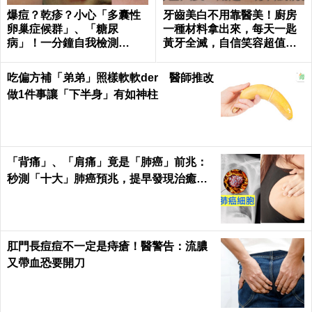
爆痘？乾疹？小心「多囊性
牙齒美白不用靠醫美！廚房
卵巢症候群」、「糖尿
一種材料拿出來，每天一匙
病」！一分鐘自我檢測
黃牙全滅，自信笑容超值｜
「八」個肌膚異狀
每日健康 Health
吃偏方補「弟弟」照樣軟軟der 醫師推改
做1件事讓「下半身」有如神柱
「背痛」、「肩痛」竟是「肺癌」前兆：
秒測「十大」肺癌預兆，提早發現治癒率
飆升50%！
肛門長痘痘不一定是痔瘡！醫警告：流膿
又帶血恐要開刀