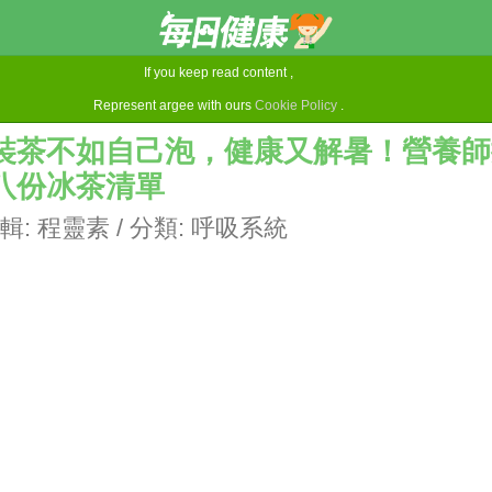
If you keep read content ,
Represent argee with ours
Cookie Policy
.
裝茶不如自己泡，健康又解暑！營養師
八份冰茶清單
輯:
程靈素
/ 分類:
呼吸系統