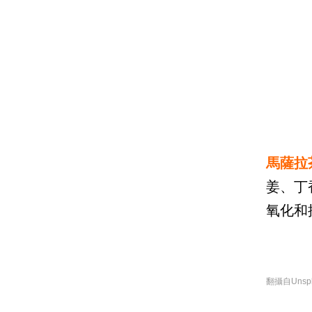
馬薩拉
姜、丁
氧化和
翻攝自Unsplas