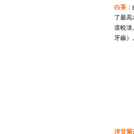
白茶：
了最高
道較淡
牙齒）
洋甘菊