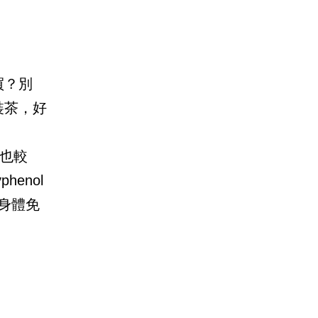
買？別
裝茶，好
也較
enol
身體免