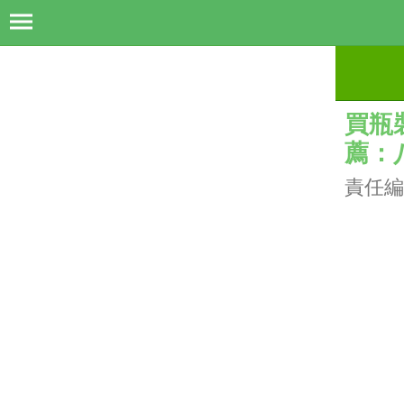
買瓶
薦：
責任編