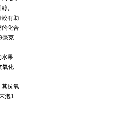
固醇。
身較有助
病的化合
9毫克
的水果
抗氧化
，其抗氧
末泡1