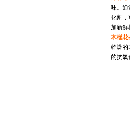
味。通
化劑，
加新鮮
木槿花
幹燥的
的抗氧