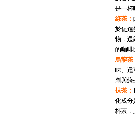
是一杯
綠茶：
於促進
物，還
的咖啡
烏龍茶
味、還
劑與綠
抹茶：
化成分
杯茶，