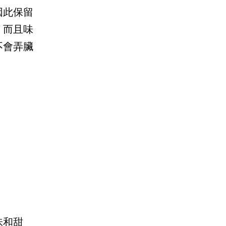
因此保留
，而且味
不會弄臟
味和甜