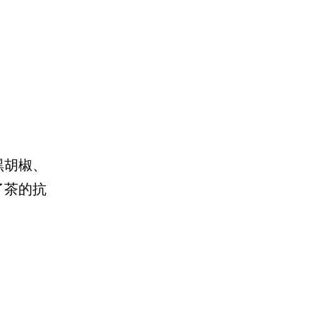
黑胡椒、
了茶的抗