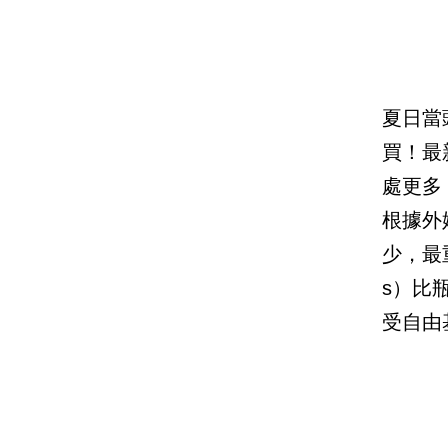
夏日當
買！最
處更多
根據外
少，最
s）比
受自由