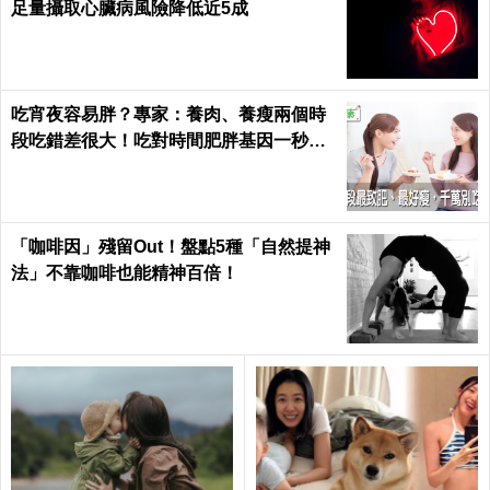
「胰臟癌」一發病就晚期，常常「腹部悶
痛」更要當心，避開【七大風險因子】守
護胰臟健康 ｜每日健康Health
早上不吃冰、飯後不運動...
手指長期刺痛、麻木？小心
先看懂「器官作息表」再來
「腕管綜合症」損害手部神
談養生｜每日健康 Health
經！15秒「手部伸展」這樣
練，別讓身體空「腕」惜！
「超強抗氧化劑」維生素E一次看 每日
足量攝取心臟病風險降低近5成