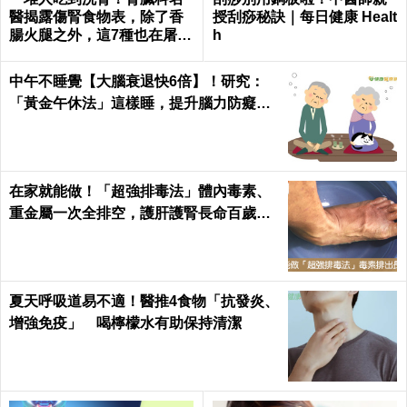
警：別輕忽！嚴重恐致昏迷
「民主威望」vs.「放任型」！教養方式大
PK 誰贏誰輸？ 4大類父母養出不同性格的
孩子
一堆人吃到洗腎！腎臟科名
刮痧別用銅板啦！中醫師親
醫揭露傷腎食物表，除了香
授刮痧秘訣｜每日健康 Healt
腸火腿之外，這7種也在屠殺
h