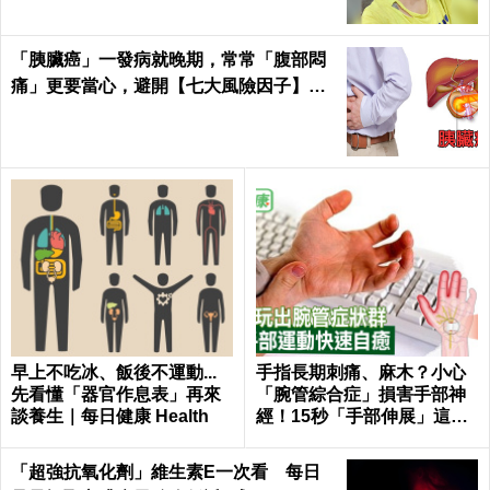
從手指、胸部也能看出肺癌
人體免疫細胞70%在腸胃
跡象？秒測4大肺癌前兆，提
道！外食族這樣吃才不會免
早發現治癒率飆升
疫力崩盤！
爆痘、睡不好、越變越胖？你內分泌失調
了啦！快學這4招讓激素自動平衡｜每日健
康 Health
順嬪張嘉倪產後一週甩4公斤！她靠3秘訣
不運動也能維持身材