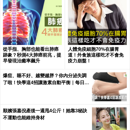
腎臟健康｜每日健康 Health
中午不睡覺【大腦衰退快6倍】！研究：
「黃金午休法」這樣睡，提升腦力防癡
呆！｜每日健康Health
在家就能做！「超強排毒法」體內毒素、
重金屬一次全排空，護肝護腎長命百歲｜
每日健康 Health
夏天呼吸道易不適！醫推4食物「抗發炎、
增強免疫」 喝檸檬水有助保持清潔