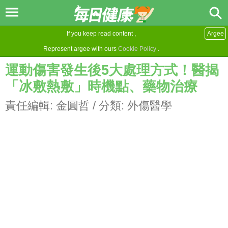
If you keep read content ,
Argee
Represent argee with ours
Cookie Policy
.
運動傷害發生後5大處理方式！醫揭
「冰敷熱敷」時機點、藥物治療
責任編輯:
金圓哲
/ 分類:
外傷醫學