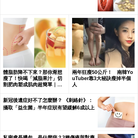
親吻伴侶和孩子竟會導致蛀
瘦回少女體態！ 林可彤每
牙？ 牙醫：親吻傳染細
天花15分鐘做3件事，當媽了
菌！應時刻維護口腔健康
依然仙氣不減
玉米、大豆、牛奶如何買到「非基改」？
一秒學會「基改食物破解法」 │ 每日健康
Health
亂貼痠痛貼布小心肝、腎衰竭！藥師教你3
原則正確使用｜每日健康 Health
心律不整、四肢發麻都是缺「鉀」癥兆！
勤吃「三類高鉀食物」杜絕你的「低鉀」
危機｜每日健康Health