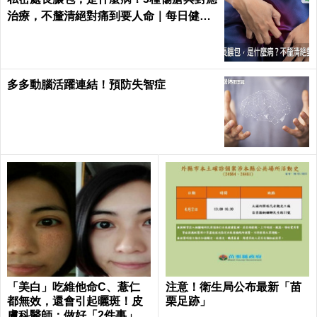
體脂肪降不下來？那你甭想
兩年狂瘦50公斤！ 南韓Yo
瘦了！快喝「減脂果汁」切
uTuber靠3大秘訣瘦掉半個
割肥肉塑成肌肉超簡單｜每
人
日健康 Health
新冠後遺症好不了怎麼辦？ 《刺絡針》：
攝取「益生菌」半年症狀有望緩解6成以上
私密處長膿包，是什麼病？3種傷瘡與對應
治療，不釐清絕對痛到要人命｜每日健康
Health