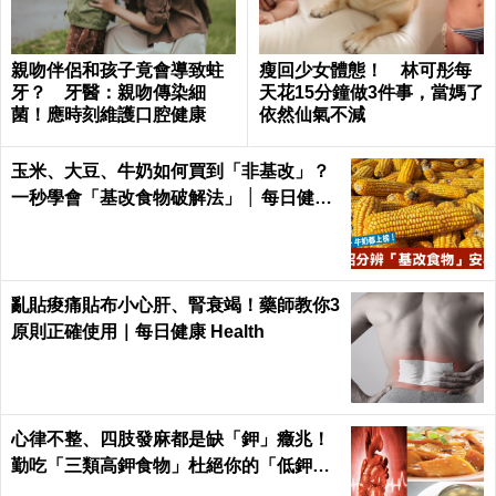
吃宵夜容易胖？專家：養肉、養瘦兩個時
段吃錯差很大！吃對時間肥胖基因一秒關
閉｜每日健康 Health
「咖啡因」殘留Out！盤點5種「自然提神
法」不靠咖啡也能精神百倍！