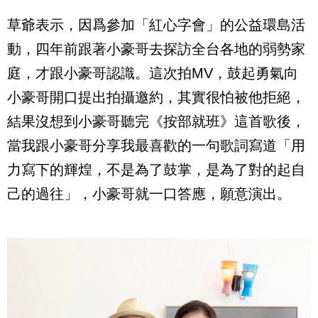
草爺表示，因爲參加「紅心字會」的公益環島活
動，四年前跟著小豪哥去探訪全台各地的弱勢家
庭，才跟小豪哥認識。這次拍
MV
，鼓起勇氣向
小豪哥開口提出拍攝邀約，其實很怕被他拒絕，
結果沒想到小豪哥聽完《按部就班》這首歌後，
當我跟小豪哥分享我最喜歡的一句歌詞寫道「用
力寫下的輝煌，不是為了鼓掌，是為了對的起自
己的過往」，小豪哥就一口答應，願意演出。