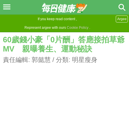
If you keep read content ,
Argee
Represent argee with ours
Cookie Policy
.
60歲錢小豪「0片酬」答應接拍草爺
MV 親曝養生、運動秘訣
責任編輯:
郭懿慧
/ 分類:
明星瘦身