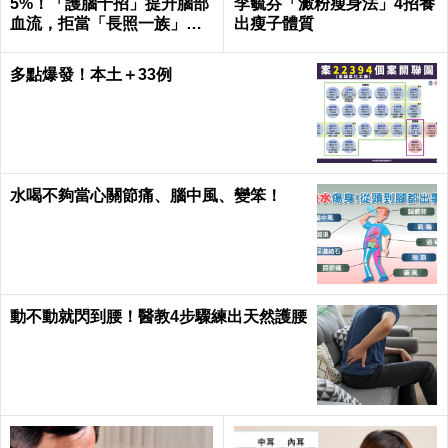
5%！「護腦十招」提升腦部
李毓芬「澱粉瘦身法」4招養
血流，拒當「長照一族」靠
出瘦子體質
自己｜每日健康
多點爆發！本土＋33例
水喝不夠當心關節痛、腦中風、變笨！
動不動就閃到腰！醫教4步驟練出天然護腰