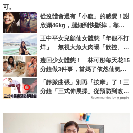
可。
從沒體會過有「小腹」的感覺！謝
欣穎46kg，腿細到快斷掉，靠瑜
伽8招制伏可怕脂肪｜每日健康 He
王中平女兒顧仙女體態「年假不打
alth
烊」 無視大魚大肉曝「飲控、運
動」秘訣
瘦回少女體態！ 林可彤每天花15
分鐘做3件事，當媽了依然仙氣不
減
「靜脈曲張」別再「按摩」了！三
分鐘「三式伸展操」從預防到改善
Recommended by
一手包辦｜每日健康 Health