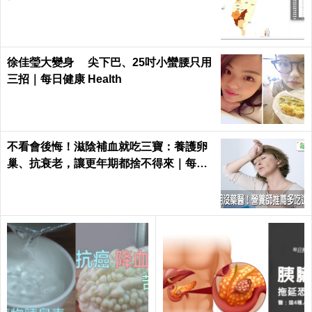
徐佳瑩大變身 尖下巴、25吋小蠻腰只用
三招｜每日健康 Health
不看會後悔！滋陰補血就吃三寶：養護卵
巢、抗衰老，讓更年期都捨不得來｜每日
健康 Health