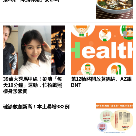
39歲大秀馬甲線！劉濤「每
第12輪將開放莫德納、AZ跟
天10分鐘」運動，忙拍戲照
BNT
樣身形緊實
確診數創新高！本土暴增382例