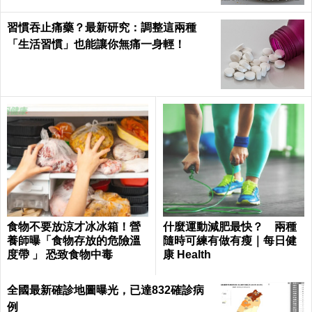
習慣吞止痛藥？最新研究：調整這兩種
「生活習慣」也能讓你無痛一身輕！
食物不要放涼才冰冰箱！營
什麼運動減肥最快？ 兩種
養師曝「食物存放的危險溫
隨時可練有做有瘦｜每日健
度帶 」 恐致食物中毒
康 Health
全國最新確診地圖曝光，已達832確診病
例