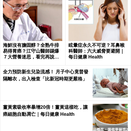
海鮮沒有膽固醇？全熟牛排
眩暈症永久不可逆？耳鼻喉
易得胃癌？江守山醫師踢爆
科醫師：六大威脅要避開｜
７大營養迷思，看完再說你
每日健康 Health
懂健康｜每日健康 Health
全力預防新生兒染流感！ 月子中心竟普發
隔離衣，出入檢查「比新冠時期更嚴格」
薑黃素吸收率暴增20倍！薑黃這樣吃，讓
癌細胞自動凋亡｜每日健康 Health