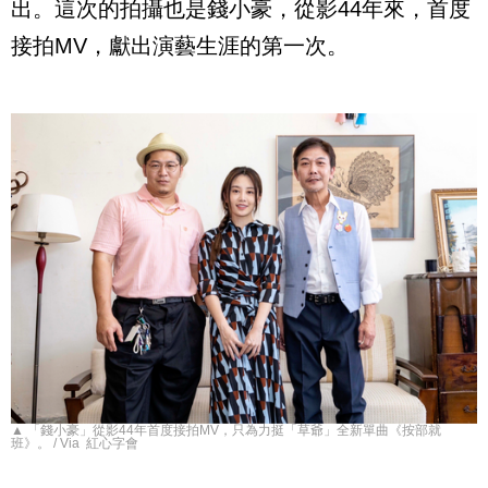
出。這次的拍攝也是錢小豪，從影
44
年來，首度
接拍
MV
，獻出演藝生涯的第一次。
▲ 「錢小豪」從影44年首度接拍MV，只為力挺「草爺」全新單曲《按部就
班》。 / Via 紅心字會