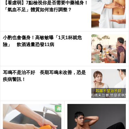
【看虛弱】7點檢視你是否需要中藥補身！
「氣血不足」體質如何進行調整？
小酌也會傷身！高敏敏曝「1天1杯就危
險」 飲酒過量恐發11病
耳鳴不是治不好 長期耳鳴未改善，恐是
疾病警訊！