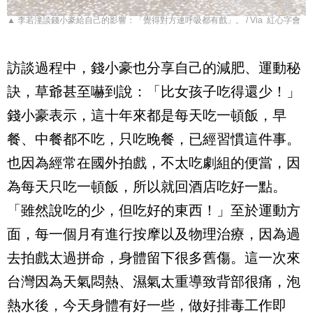
▲ 李若潼談錢小豪給自己的影響：「覺得對方連呼吸都有戲」。 / Via 紅心字會
訪談過程中，錢小豪也分享自己的減肥、運動秘
訣，草爺甚至嚇到說：「比女孩子吃得還少！」
錢小豪表示，這十年來都是每天吃一頓飯，早
餐、中餐都不吃，只吃晚餐，已經習慣這件事。
也因為經常在國外拍戲，不太吃劇組的便當，因
為每天只吃一頓飯，所以就回酒店吃好一點。
「雖然說吃的少，但吃好的東西！」至於運動方
面，每一個月有進行按摩以及物理治療，因為過
去拍戲太過拼命，身體留下很多舊傷。這一次來
台灣因為天氣悶熱、濕氣太重導致背部很痛，泡
熱水後，今天身體有好一些，做好排毒工作即