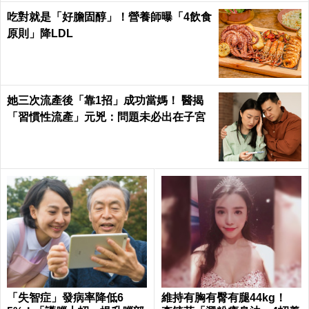
吃對就是「好膽固醇」！營養師曝「4飲食
原則」降LDL
她三次流產後「靠1招」成功當媽！ 醫揭
「習慣性流產」元兇：問題未必出在子宮
「失智症」發病率降低6
維持有胸有臀有腿44kg！