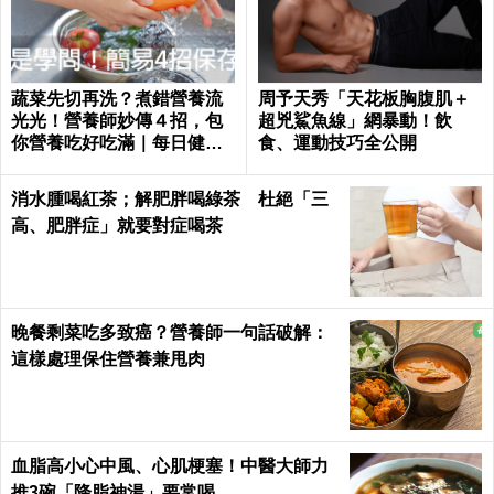
蔬菜先切再洗？煮錯營養流
周予天秀「天花板胸腹肌＋
光光！營養師妙傳４招，包
超兇鯊魚線」網暴動！飲
你營養吃好吃滿｜每日健康
食、運動技巧全公開
Health
消水腫喝紅茶；解肥胖喝綠茶 杜絕「三
高、肥胖症」就要對症喝茶
晚餐剩菜吃多致癌？營養師一句話破解：
這樣處理保住營養兼甩肉
血脂高小心中風、心肌梗塞！中醫大師力
推3碗「降脂神湯」要常喝