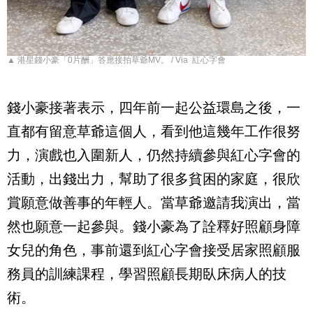
▲ 港星錢小豪「0片酬」答應接拍草爺MV。 / Via 紅心字會
錢小豪接著表示，四年前一起公益環島之後，一
直都有留意草爺這個人，看到他這幾年工作很努
力，演戲也入圍新人，仍然持續參與紅心字會的
活動，出錢出力，幫助了很多貧困的家庭，很欣
賞願意做善事的年輕人。當草爺邀請我演出，當
然也願意一起參與。錢小豪為了詮釋好照顧身障
女兒的角色，事前還到紅心字會接受居家照顧服
務員的訓練課程，學習照顧長期臥床病人的技
術。