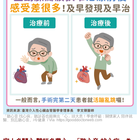
「聽心音 找心病」聽診器也能揪出「心」頭大患！學會呼籲：關懷家人 陪伴就
醫、別忘聽心音。/今健康 / Via https://gooddoctorweb.com