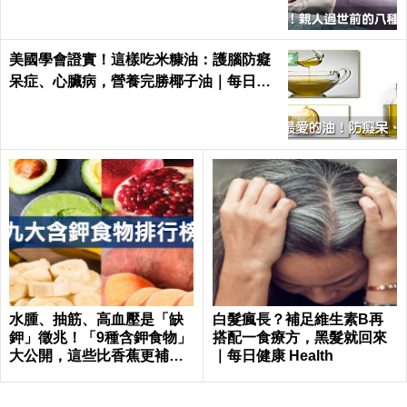
美國學會證實！這樣吃米糠油：護腦防癡
呆症、心臟病，營養完勝椰子油｜每日健
康 Health
水腫、抽筋、高血壓是「缺
白髮瘋長？補足維生素B再
鉀」徵兆！「9種含鉀食物」
搭配一食療方，黑髮就回來
大公開，這些比香蕉更補鉀
｜每日健康 Health
｜每日健康 Health