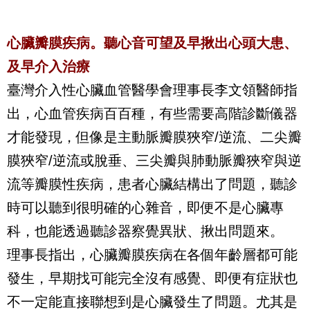
心臟瓣膜疾病。聽心音可望及早揪出心頭大患、
及早介入治療
臺灣介入性心臟血管醫學會理事長李文領醫師指
出，心血管疾病百百種，有些需要高階診斷儀器
才能發現，但像是主動脈瓣膜狹窄
/
逆流、二尖瓣
膜狹窄
/
逆流或脫垂、三尖瓣與肺動脈瓣狹窄與逆
流等瓣膜性疾病，患者心臟結構出了問題，聽診
時可以聽到很明確的心雜音，即便不是心臟專
科，也能透過聽診器察覺異狀、揪出問題來。
理事長指出，心臟瓣膜疾病在各個年齡層都可能
發生，早期找可能完全沒有感覺、即便有症狀也
不一定能直接聯想到是心臟發生了問題。尤其是