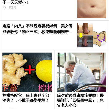
子一天天變小！
PR．新素簡
走路「內八」不只醜還容易絆倒！美女養
成班教你「矯正三式」秒逆轉脆弱韌帶肌
肉！
檸檬搭配它，臉上斑點全部
除夕前後恐遭寒流襲擊！醫
消失了，小肚子都變平坦了
揭謹記「四招躲中風」：急
告老人小心