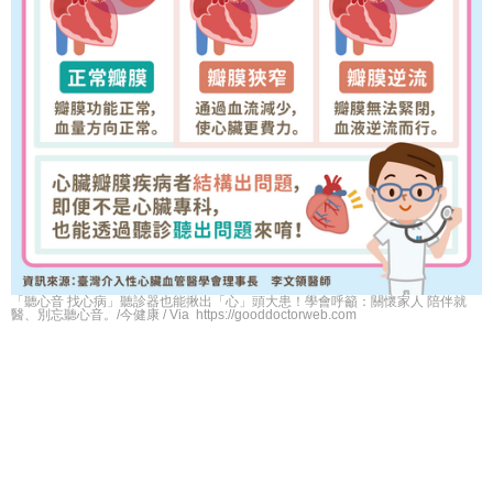
「聽心音 找心病」聽診器也能揪出「心」頭大患！學會呼籲：關懷家人 陪伴就
醫、別忘聽心音。/今健康 / Via https://gooddoctorweb.com