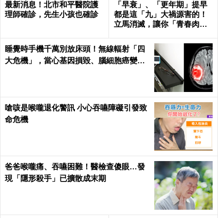
最新消息！北市和平醫院護
「早衰」、「更年期」提早
理師確診，先生小孩也確診
都是這「九」大禍源害的！
立馬消滅，讓你「青春肉
體」大勝同齡人！
睡覺時手機千萬別放床頭！無線輻射「四
大危機」，當心基因損毀、腦細胞癌變！
｜每日健康Health
嗆咳是喉嚨退化警訊 小心吞嚥障礙引發致
命危機
爸爸喉嚨痛、吞嚥困難！醫檢查傻眼…發
現「隱形殺手」已擴散成末期