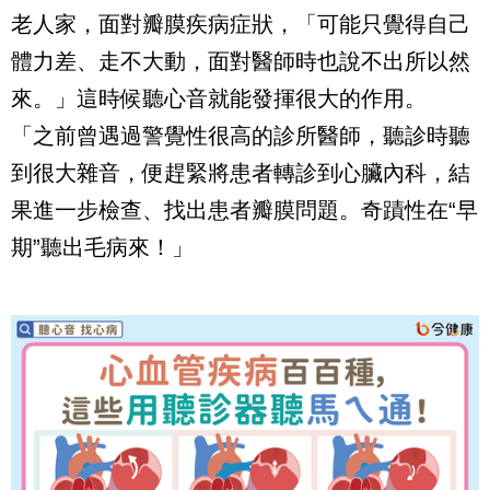
老人家，面對瓣膜疾病症狀，「可能只覺得自己
體力差、走不大動，面對醫師時也說不出所以然
來。」這時候聽心音就能發揮很大的作用。
「之前曾遇過警覺性很高的診所醫師，聽診時聽
到很大雜音，便趕緊將患者轉診到心臟內科，結
果進一步檢查、找出患者瓣膜問題。奇蹟性在“早
期”聽出毛病來！」