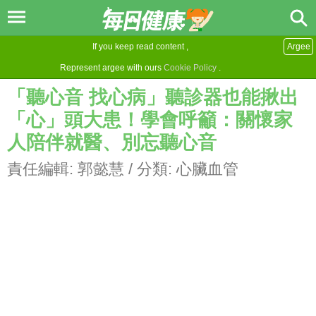
If you keep read content ,
Argee
Represent argee with ours
Cookie Policy
.
「聽心音 找心病」聽診器也能揪出
「心」頭大患！學會呼籲：關懷家
人陪伴就醫、別忘聽心音
責任編輯:
郭懿慧
/ 分類:
心臟血管