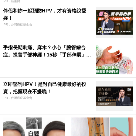
PR．新素簡
伴侶和妳一起預防HPV，才有資格說愛
妳！
PR．台灣癌症基金會
手指長期刺痛、麻木？小心「腕管綜合
症」損害手部神經！15秒「手部伸展」這
樣練，別讓身體空「腕」惜！
立即諮詢HPV！是對自己健康最好的投
資，把握現在不嫌晚！
PR．台灣癌症基金會