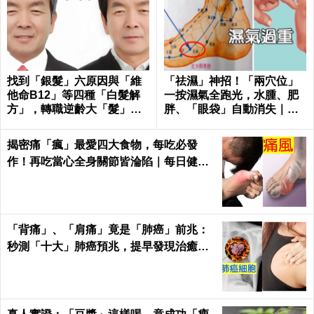
找到「銀髮」六原因與「維
「祛濕」神招！「兩穴位」
他命B12」等四種「白髮解
一按濕氣全跑光，水腫、肥
方」，轉職逆齡大「髮」
胖、「眼袋」自動消失｜每
師！｜每日健康Health
日健康Health
揭密痛「瘋」最愛四大食物，每吃必發
作！再吃當心全身關節皆淪陷｜每日健康
Health
「背痛」、「肩痛」竟是「肺癌」前兆：
秒測「十大」肺癌預兆，提早發現治癒率
飆升50%！