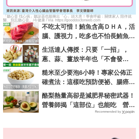
「聽心音 找心病」聽診器也能揪出「心」頭大患！學會呼籲：關懷家人 陪伴就
醫、別忘聽心音。/今健康 / Via https://gooddoctorweb.com
不吃太可惜！鮪魚含高ＤＨＡ，活
腦、護視力，吃多也不怕長鮪魚肚
｜每日健康 Health
生活達人傳授：只要「一招」，
蔥、蒜、薑放半年也「不會發
芽」，營養不流失！｜每日健康H
糙米至少要泡6小時！專家公佈正
ealth
確煮法：這樣吃預防便祕、腸癌，
肥胖症｜每日健康 Health
酪梨熱量高卻是減肥界秘密武器！
營養師揭「這部位」也能吃 營養
Recommended by
成分超強