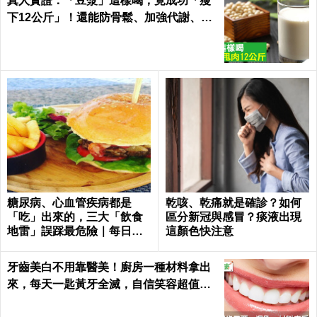
真人實證：「豆漿」這樣喝，竟成功「瘦
下12公斤」！還能防骨鬆、加強代謝、平
衡激素「一杯多效」
糖尿病、心血管疾病都是
乾咳、乾痛就是確診？如何
「吃」出來的，三大「飲食
區分新冠與感冒？痰液出現
地雷」誤踩最危險｜每日健
這顏色快注意
康
牙齒美白不用靠醫美！廚房一種材料拿出
來，每天一匙黃牙全滅，自信笑容超值｜
每日健康 Health