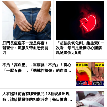
肛門長痘痘不一定是痔瘡！
「超強抗氧化劑」維生素E一
醫警告：流膿又帶血恐要開
次看 每日足量攝取心臟病
刀
風險降低近5成
不治「高血壓」，重病就「不治」！當心
「一壓五傷」，「機械性損傷」的血管衝
擊！｜每日健康Health
人在臨終前會有哪些徵兆？8種現象出現
時，請珍惜最後的相處時光｜每日健康 He
alth