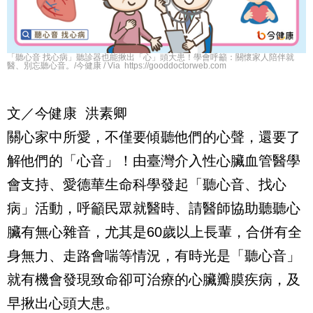
「聽心音 找心病」聽診器也能揪出「心」頭大患！學會呼籲：關懷家人陪伴就
醫、別忘聽心音。/今健康 / Via https://gooddoctorweb.com
文／今健康
洪素卿
關心家中所愛，不僅要傾聽他們的心聲，還要了
解他們的「心音」！由臺灣介入性心臟血管醫學
會支持、愛德華生命科學發起「聽心音、找心
病」活動，呼籲民眾就醫時、請醫師協助聽聽心
臟有無心雜音，尤其是
60
歲以上長輩，合併有全
身無力、走路會喘等情況，有時光是「聽心音」
就有機會發現致命卻可治療的心臟瓣膜疾病，及
早揪出心頭大患。