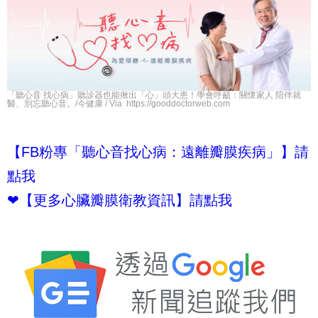
「聽心音 找心病」聽診器也能揪出「心」頭大患！學會呼籲：關懷家人 陪伴就
醫、別忘聽心音。/今健康 / Via https://gooddoctorweb.com
【FB
粉專「聽心音找心病：遠離瓣膜疾病」】請
點我
❤
【更多心臟瓣膜衛教資訊】請點我