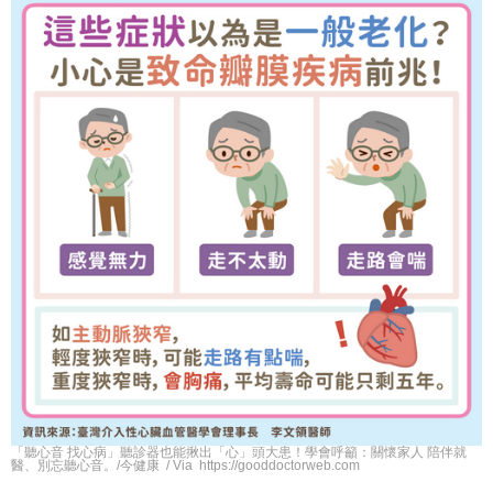
「聽心音 找心病」聽診器也能揪出「心」頭大患！學會呼籲：關懷家人 陪伴就
醫、別忘聽心音。/今健康 / Via https://gooddoctorweb.com