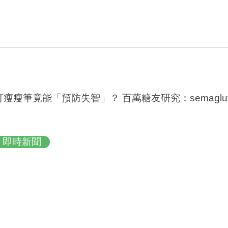
打瘦瘦筆竟能「預防失智」？ 百萬糖友研究：semagl
即時新聞