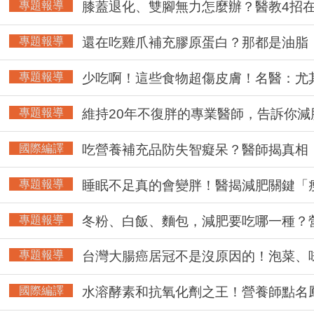
專題報導
膝蓋退化、雙腳無力怎麼辦？醫教4招
專題報導
還在吃雞爪補充膠原蛋白？那都是油脂
專題報導
少吃啊！這些食物超傷皮膚！名醫：尤
專題報導
維持20年不復胖的專業醫師，告訴你減
國際編譯
吃營養補充品防失智癡呆？醫師揭真相
專題報導
睡眠不足真的會變胖！醫揭減肥關鍵「
專題報導
冬粉、白飯、麵包，減肥要吃哪一種？
專題報導
台灣大腸癌居冠不是沒原因的！泡菜、
國際編譯
水溶酵素和抗氧化劑之王！營養師點名