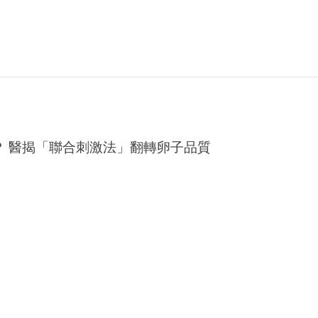
量？ 醫揭「聯合刺激法」翻轉卵子品質