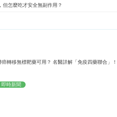
，但怎麼吃才安全無副作用？
肺癌轉移無標靶藥可用？ 名醫詳解「免疫四藥聯合」
即時新聞