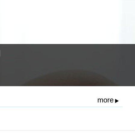
因
more