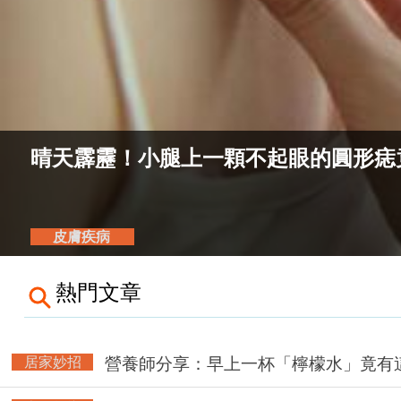
晴天霹靂！小腿上一顆不起眼的圓形痣
皮膚疾病
熱門文章
居家妙招
營養師分享：早上一杯「檸檬水」竟有