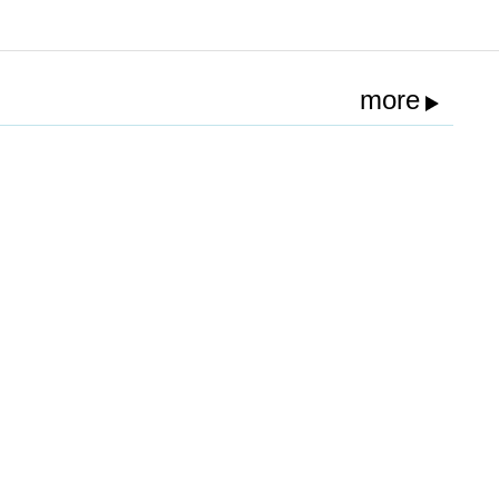
more
！