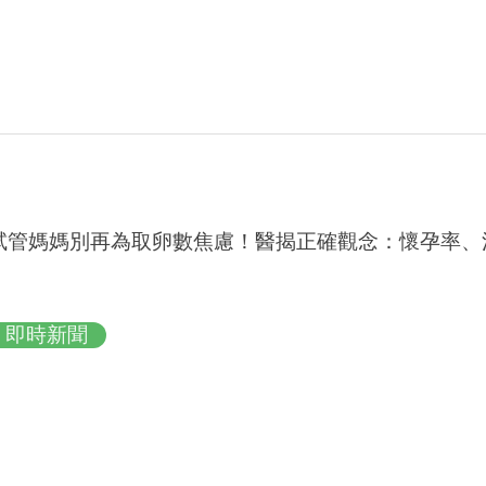
試管媽媽別再為取卵數焦慮！醫揭正確觀念：懷孕率、
即時新聞