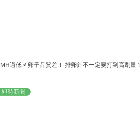
AMH過低 ≠ 卵子品質差！ 排卵針不一定要打到高劑
即時新聞