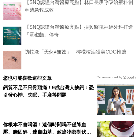
【SNQ認證台灣醫療亮點】林口長庚呼吸治療科創
卓越急救成效
【SNQ認證台灣醫療亮點】振興醫院神經外科打造
「電磁顱」傳奇
防蚊液「天然≠無效」 檸檬桉油獲美CDC推薦
您也可能喜歡這些文章
Recommended by
鈣質不足不只骨頭痛！9成台灣人缺鈣：恐
引發心悸、失眠、手麻等問題
你根本不會喝酒！這個時間喝不僅降血
壓、膽固醇，連自由基、致癌物都制伏了