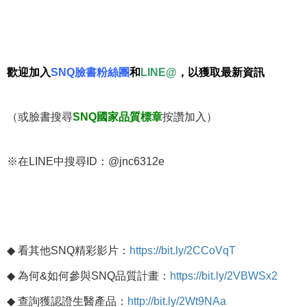
歡迎加入
SNQ
臉書粉絲團
和
LINE@
，以獲取最新資訊
（或臉書搜尋
SNQ
國家品質標章
按讚加入）
※在
LINE
中搜尋
ID
：
@jnc6312e
◆
看其他
SNQ
精彩影片：
https://bit.ly/2CCoVqT
◆
為何
&
如何參與
SNQ
品質計畫：
https://bit.ly/2VBWSx2
◆
查詢獲認證生醫產品：
http://bit.ly/2Wt9NAa