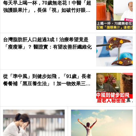
每天早上喝一杯，70歲無老花！中醫「超
強護眼果汁」，長保「視」如破竹好眼力
｜每日健康 Health
台灣脂肪肝人口超過3成！治療希望竟是
「瘦瘦筆」？ 醫證實：有望改善肝纖維化
從「準中風」到健步如飛，「91歲」長者
餐餐補「黑豆養生法」！加一物效果三級
跳！｜每日健康 Health