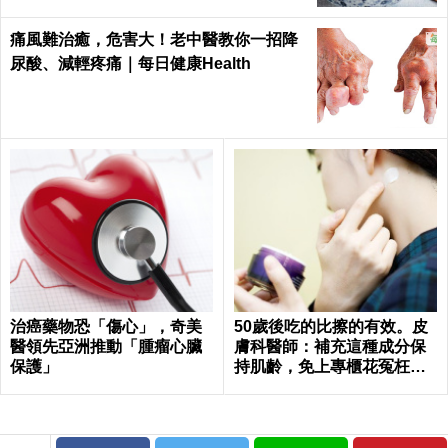
痛風難治癒，危害大！老中醫教你一招降
尿酸、減輕疼痛｜每日健康Health
治癌藥物恐「傷心」，奇美
50歲後吃的比擦的有效。皮
醫領先亞洲推動「腫瘤心臟
膚科醫師：補充這種成分保
保護」
持肌齡，免上專櫃花冤枉錢
｜每日健康Health