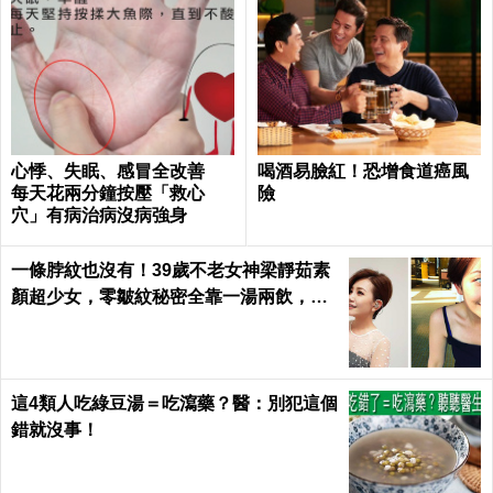
心悸、失眠、感冒全改善
喝酒易臉紅！恐增食道癌風
每天花兩分鐘按壓「救心
險
穴」有病治病沒病強身
一條脖紋也沒有！39歲不老女神梁靜茹素
顏超少女，零皺紋秘密全靠一湯兩飲，熬
夜疲憊一顆痘痘也不長｜每日健康 Health
這4類人吃綠豆湯＝吃瀉藥？醫：別犯這個
錯就沒事！