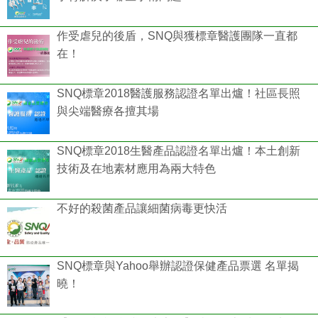
作受虐兒的後盾，SNQ與獲標章醫護團隊一直都
在！
SNQ標章2018醫護服務認證名單出爐！社區長照
與尖端醫療各擅其場
SNQ標章2018生醫產品認證名單出爐！本土創新
技術及在地素材應用為兩大特色
不好的殺菌產品讓細菌病毒更快活
SNQ標章與Yahoo舉辦認證保健產品票選 名單揭
曉！