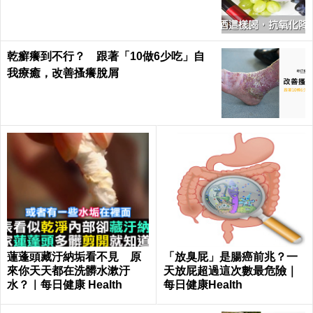
｜每日健康 Health
乾癬癢到不行？ 跟著「10做6少吃」自
我療癒，改善搔癢脫屑
蓮蓬頭藏汙納垢看不見 原
「放臭屁」是腸癌前兆？一
來你天天都在洗髒水漱汙
天放屁超過這次數最危險｜
水？｜每日健康 Health
每日健康Health