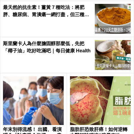
最天然的抗生素！薑黃７種吃法：將肥
胖、糖尿病、胃潰瘍一網打盡，但三種人
千萬別吃｜每日健康 Health
斯里蘭卡人為什麼膽固醇那麼低，先把
「椰子油」吃好吃滿吧｜每日健康 Health
年末別得流感！ 出國、看演
脂肪肝恐致肝癌！如何逆轉