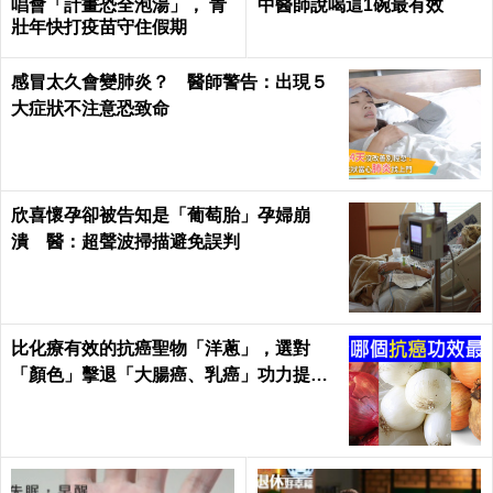
唱會「計畫恐全泡湯」， 青
中醫師說喝這1碗最有效
壯年快打疫苗守住假期
感冒太久會變肺炎？ 醫師警告：出現５
大症狀不注意恐致命
欣喜懷孕卻被告知是「葡萄胎」孕婦崩
潰 醫：超聲波掃描避免誤判
比化療有效的抗癌聖物「洋蔥」，選對
「顏色」擊退「大腸癌、乳癌」功力提升1
00%！