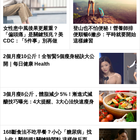
女性患中風後果更嚴重？
登山也不怕便秘！營養師排
「偏頭痛」是關鍵預兆？美
便順暢6撇步：平時就要開始
CDC：「5件事」別再做
這樣練習
2個月瘦10公斤！全智賢5個瘦身秘訣大公
開｜每日健康 Health
3個月瘦8公斤，體脂減少 5%！漸進式減
醣技巧曝光：4大提醒、3大心法快速瘦身
168斷食法不吃早餐？小心「糖尿病」找
上你！醫師揭1關鍵時間點 這樣做反而更