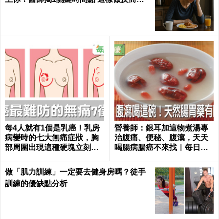
易胖
每4人就有1個是乳癌！乳房
營養師：銀耳加這物煮湯專
病變時的七大無痛症狀，胸
治腹痛、便秘、腹瀉，天天
部周圍出現這種硬塊立刻就
喝腸病腸癌不來找｜每日健
醫｜每日健康 Health
康 Health
做「肌力訓練」一定要去健身房嗎？徒手
訓練的優缺點分析