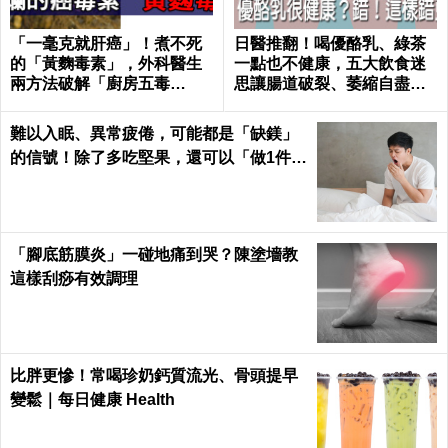
「一毫克就肝癌」！煮不死
日醫推翻！喝優酪乳、綠茶
的「黃麴毒素」，外科醫生
一點也不健康，五大飲食迷
兩方法破解「廚房五毒
思讓腸道破裂、萎縮自盡｜
窟」！｜每日健康Health
每日健康 Health
難以入眠、異常疲倦，可能都是「缺鎂」
的信號！除了多吃堅果，還可以「做1件
事」把鎂補足
「腳底筋膜炎」一碰地痛到哭？陳塗墻教
這樣刮痧有效調理
比胖更慘！常喝珍奶鈣質流光、骨頭提早
變鬆｜每日健康 Health