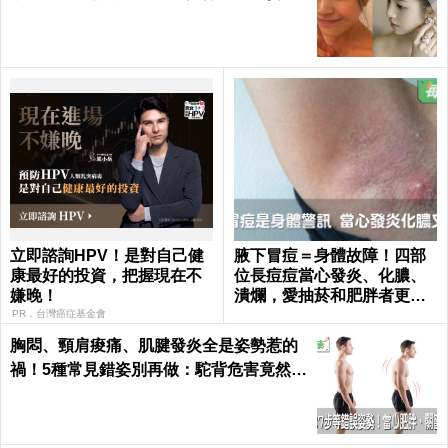
肥｜每日健康 Health
立即諮詢HPV！是對自己健
腋下冒痘＝身體故障！四部
康最好的投資，把握現在不
位長痘痘當心發炎、化膿、
嫌晚！
潰爛，愛抽菸和肥胖者更要
小心｜每日健康 Health
PR．台灣癌症基金會
胸悶、頸肩痠痛、肌腱發炎全是姿勢惹的
禍！5種常見錯姿別再做：駝背危害竟然這
麼大...｜每日健康 Health