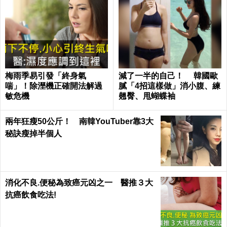
梅雨季易引發「終身氣
減了一半的自己！ 韓國歐
喘」！除溼機正確開法解過
膩「4招這樣做」消小腹、練
敏危機
翹臀、甩蝴蝶袖
兩年狂瘦50公斤！ 南韓YouTuber靠3大
秘訣瘦掉半個人
消化不良.便秘為致癌元凶之一 醫推３大
抗癌飲食吃法!