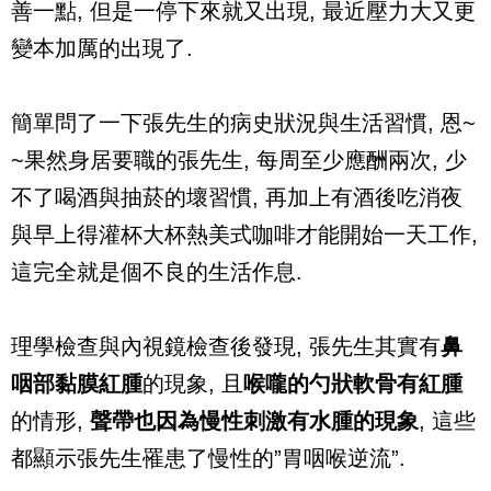
善一點, 但是一停下來就又出現, 最近壓力大又更
變本加厲的出現了.
簡單問了一下張先生的病史狀況與生活習慣, 恩~
~果然身居要職的張先生, 每周至少應酬兩次, 少
不了喝酒與抽菸的壞習慣, 再加上有酒後吃消夜
與早上得灌杯大杯熱美式咖啡才能開始一天工作,
這完全就是個不良的生活作息.
理學檢查與內視鏡檢查後發現, 張先生其實有
鼻
咽部黏膜紅腫
的現象, 且
喉嚨的勺狀軟骨有紅腫
的情形,
聲帶也因為慢性刺激有水腫的現象
, 這些
都顯示張先生罹患了慢性的”胃咽喉逆流”.