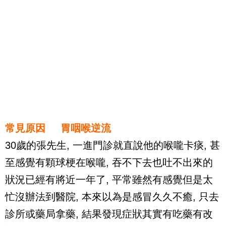
常見原因 胃咽喉逆流
30歲的張先生, 一進門診就直說他的喉嚨卡痰, 甚
至感覺有顆球梗在喉嚨, 吞不下去也吐不出來的
狀況已經有將近一年了, 平常雖然有感覺但是太
忙沒辦法到醫院, 本來以為是感冒久久不癒, 只去
診所或藥局拿藥, 結果發現症狀其實有吃藥有改