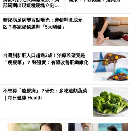
部周圍出現這種硬塊立刻就
醫｜每日健康 Health
糖尿病足病變盲點曝光：穿錯鞋竟成元
凶？專家揭秘選鞋「5大關鍵」
台灣脂肪肝人口超過3成！治療希望竟是
「瘦瘦筆」？ 醫證實：有望改善肝纖維化
不想得「糖尿病」？研究：多吃這類蔬菜
｜每日健康 Health