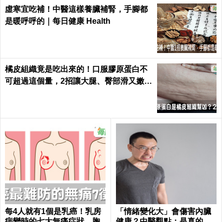
虛寒宜吃補！中醫這樣養臟補腎，手腳都
是暖呼呼的｜每日健康 Health
橘皮組織竟是吃出來的！口服膠原蛋白不
可超過這個量，2招讓大腿、臀部滑又嫩｜
每日健康 Health
每4人就有1個是乳癌！乳房
「情緒變化大」會傷害內臟
病變時的七大無痛症狀，胸
健康？中醫觀點：是真的