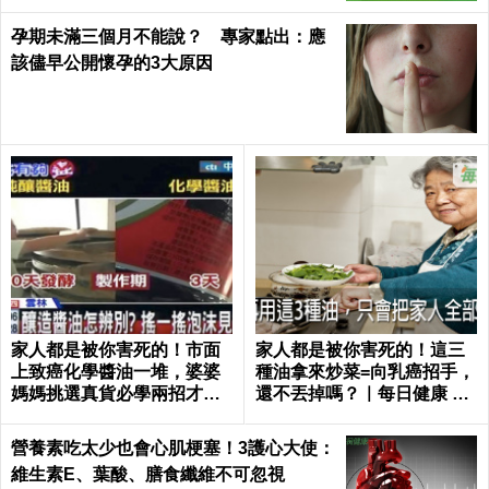
孕期未滿三個月不能說？ 專家點出：應
該儘早公開懷孕的3大原因
家人都是被你害死的！市面
家人都是被你害死的！這三
上致癌化學醬油一堆，婆婆
種油拿來炒菜=向乳癌招手，
媽媽挑選真貨必學兩招才吃
還不丟掉嗎？｜每日健康 He
得安心｜每日健康 Health
alth
營養素吃太少也會心肌梗塞！3護心大使：
維生素E、葉酸、膳食纖維不可忽視