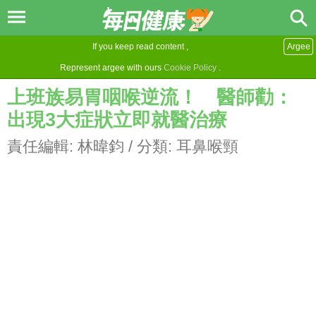
If you keep read content ,
Argee
Represent argee with ours
Cookie Policy
.
上班族易胃咽喉逆流！ 醫師勸：
出現3大症狀立即就醫治療
責任編輯:
林暐鈞
/ 分類:
耳鼻喉頸