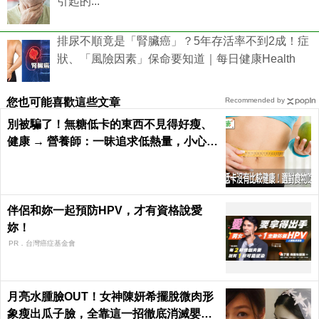
引起的...
排尿不順竟是「腎臟癌」？5年存活率不到2成！症
狀、「風險因素」保命要知道｜每日健康Health
您也可能喜歡這些文章
Recommended by
別被騙了！無糖低卡的東西不見得好瘦、
健康 → 營養師：一昧追求低熱量，小心猝
死率飆高｜每日健康 Health
伴侶和妳一起預防HPV，才有資格說愛
妳！
PR．台灣癌症基金會
月亮水腫臉OUT！女神陳妍希擺脫微肉形
象瘦出瓜子臉，全靠這一招徹底消滅嬰兒