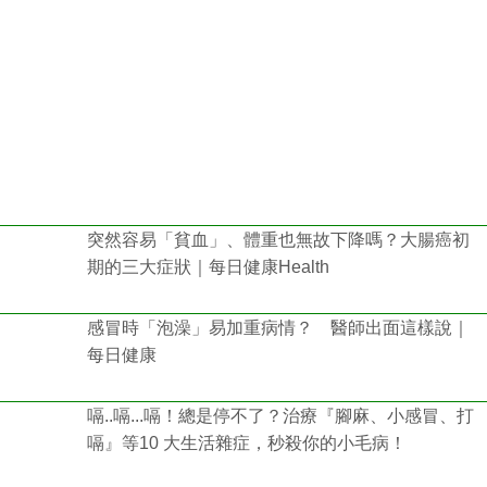
突然容易「貧血」、體重也無故下降嗎？大腸癌初
期的三大症狀｜每日健康Health
感冒時「泡澡」易加重病情？ 醫師出面這樣說｜
每日健康
嗝..嗝...嗝！總是停不了？治療『腳麻、小感冒、打
嗝』等10 大生活雜症，秒殺你的小毛病！