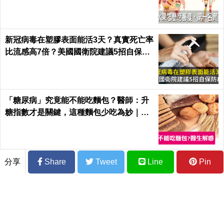
健康 Health
新冠病毒在塑膠表面能活3天？真實死亡率
比流感高7倍？美國國衛院建議5招自保防
病毒
「糖尿病」究竟能不能吃麵包？醫師：升
糖指數才是關鍵，這種麵包少吃為妙｜每
日健康
分享
Share
Tweet
Line
Pin