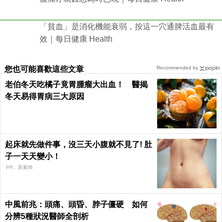
「貧血」是消化機能衰弱，按這一穴通脾活血最有
效｜每日健康 Health
您也可能喜歡這些文章
Recommended by
老伯冬天吃橘子竟胃腫瘤大出血！ 醫揭
冬天易得胃病三大原因
起床就先做件事，沒三天小腹就不見了! 肚
子一天天變小！
PR．新素簡
中風前兆：頭痛、頭昏、脖子僵硬 如何
分辨5種狀況醫師全剖析