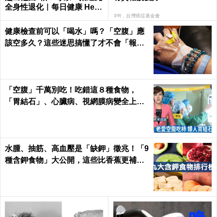
全身性退化｜每日健康 Healt
h
PR．台灣癌症基金會
健康檢查前可以「喝水」嗎？「空腹」應
該空多久？這些迷思搞懂了才不會「報告
誤診」！｜每日健康Health
「空腹」千萬別吃！吃錯這８種食物，
「胃結石」、心臟病、視網膜病變全上身
｜每日健康Health
水腫、抽筋、高血壓是「缺鉀」徵兆！「9
種含鉀食物」大公開，這些比香蕉更補鉀
｜每日健康 Health