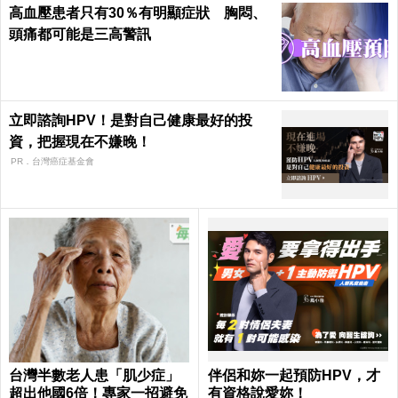
高血壓患者只有30％有明顯症狀 胸悶、
頭痛都可能是三高警訊
立即諮詢HPV！是對自己健康最好的投
資，把握現在不嫌晚！
PR．台灣癌症基金會
台灣半數老人患「肌少症」
伴侶和妳一起預防HPV，才
超出他國6倍！專家一招避免
有資格說愛妳！