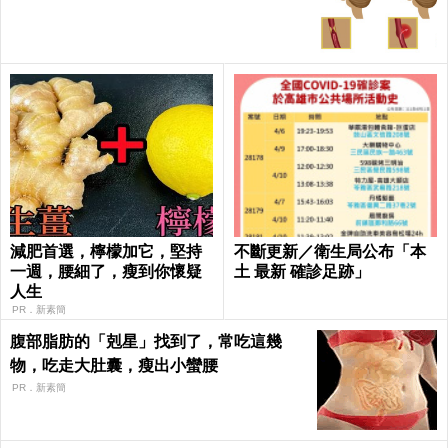
減肥首選，檸檬加它，堅持
不斷更新／衛生局公布「本
一週，腰細了，瘦到你懷疑
土 最新 確診足跡」
人生
PR．新素簡
腹部脂肪的「剋星」找到了，常吃這幾
物，吃走大肚囊，瘦出小蠻腰
PR．新素簡