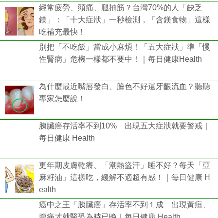
經常疲勞、頭痛、腿抽筋？台灣70%的人「缺乏
鎂」：「十大症狀」一秒檢測，「含鎂食物」這樣
吃補充最快！
別把「不吃飯」當成小麻煩！「五大症狀」準「慢
性腎病」危機一樣都不要中！｜每日健康Health
為什麼最近嘴唇發白、臉色不好還牙齦流血？聽聽
專家怎麼說！
胰臟癌存活率不到10% 出現五大症狀就要警戒｜
每日健康 Health
更年期皮膚乾癢、「潮熱盜汗」睡不好？每天「亞
麻籽油」這樣吃，緩解不適超有感！｜每日健康 H
ealth
癌中之王「胰臟癌」存活率不到１成 出現黃疸、
腹痛才就醫恐為時已晚｜每日健康 Health