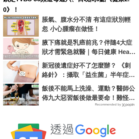
0
》！
脹氣、腹水分不清 有這症狀別輕
忽 小心腫瘤在做怪！
腋下痛就是乳癌前兆？伴隨4大症
狀才需緊急就醫｜每日健康 Healt
h
新冠後遺症好不了怎麼辦？ 《刺
絡針》：攝取「益生菌」半年症狀
有望緩解6成以上
飯後不能馬上洗澡、運動？醫師公
佈九大惡習飯後做最要命！難怪肥
Recommended by
胖、三高纏你一生｜每日健康 Hea
lth