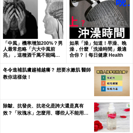
「中風」機率增加200%？男
如果「澡」知道！早澡、晚
人最常忽略「六大中風前
澡，什麼「洗澡時間」最適
兆」，這種酒千萬不能喝｜
合你？｜每日健康 Health
每日健康 Health
冬令進補肌膚越補越癢？ 想要水嫩肌 醫師
教你這樣做！
除皺、抗發炎、抗老化是誇大還是真有
效？「玫瑰水」怎麼用、哪些人不能用｜
每日健康 Health