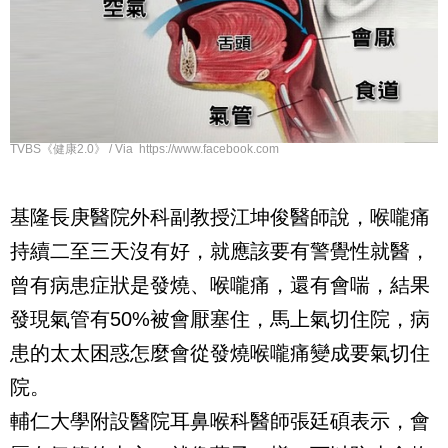
TVBS《健康2.0》 / Via https://www.facebook.com
基隆長庚醫院外科副教授江坤俊醫師說，喉嚨痛
持續二至三天沒有好，就應該要有警覺性就醫，
曾有病患症狀是發燒、喉嚨痛，還有會喘，結果
發現氣管有
50%
被會厭塞住，馬上氣切住院，病
患的太太困惑怎麼會從發燒喉嚨痛變成要氣切住
院。
輔仁大學附設醫院耳鼻喉科醫師張廷碩表示，會