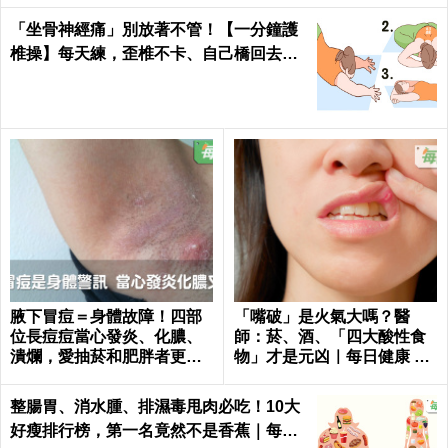
「坐骨神經痛」別放著不管！【一分鐘護
椎操】每天練，歪椎不卡、自己橋回去！
｜每日健康Health
腋下冒痘＝身體故障！四部
「嘴破」是火氣大嗎？醫
位長痘痘當心發炎、化膿、
師：菸、酒、「四大酸性食
潰爛，愛抽菸和肥胖者更要
物」才是元凶｜每日健康 He
小心｜每日健康 Health
alth
整腸胃、消水腫、排濕毒甩肉必吃！10大
好瘦排行榜，第一名竟然不是香蕉｜每日