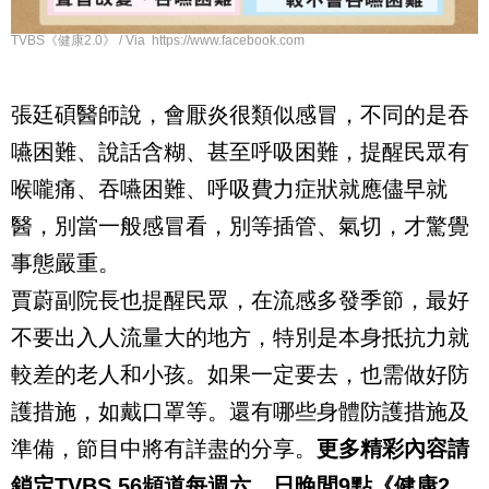
TVBS《健康2.0》 / Via https://www.facebook.com
張廷碩醫師說，會厭炎很類似感冒，不同的是吞
嚥困難、說話含糊、甚至呼吸困難，提醒民眾有
喉嚨痛、吞嚥困難、呼吸費力症狀就應儘早就
醫，別當一般感冒看，別等插管、氣切，才驚覺
事態嚴重。
賈蔚副院長也提醒民眾，在流感多發季節，最好
不要出入人流量大的地方，特別是本身抵抗力就
較差的老人和小孩。如果一定要去，也需做好防
護措施，如戴口罩等。還有哪些身體防護措施及
準備，節目中將有詳盡的分享。
更多精彩內容請
鎖定
TVBS 56
頻道每週六、日晚間
9
點《健康
2.