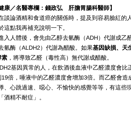
健康／名醫專欄：錢政弘 肝膽胃腸科醫師】
在談論酒精和食道癌的關係時，提及到容易臉紅的
於這點我再補充說明一下。
進入人體後，會先由乙醇去氫酶（ADH）代謝成乙
去氫酶（ALDH2）代謝為醋酸。如果
基因缺損、天
酵素
，將導致乙醛（毒性高）無代謝成醋酸。
LDH2基因異常的人，在飲酒後血液中乙醛濃度會比
到19倍，唾液中的乙醛濃度會增加3倍。而乙醛會造
悸、心跳過速、噁心、不愉快的感覺等等，有這些
「酒精不耐症」。