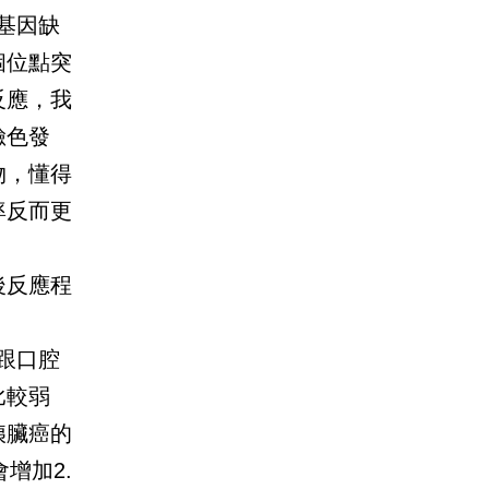
基因缺
個位點突
反應，我
臉色發
物，懂得
率反而更
後反應程
跟口腔
比較弱
胰臟癌的
增加2.