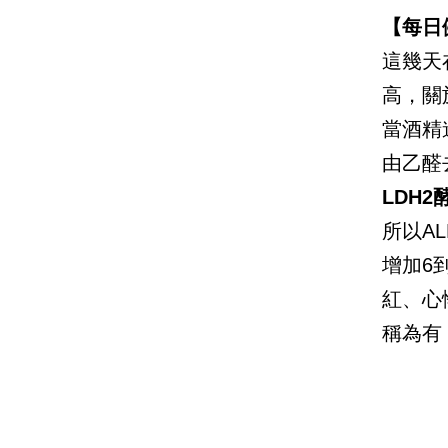
【每日
這幾天
高，關
當酒精
由乙醛
LDH2
所以A
增加6
紅、心
稱為有