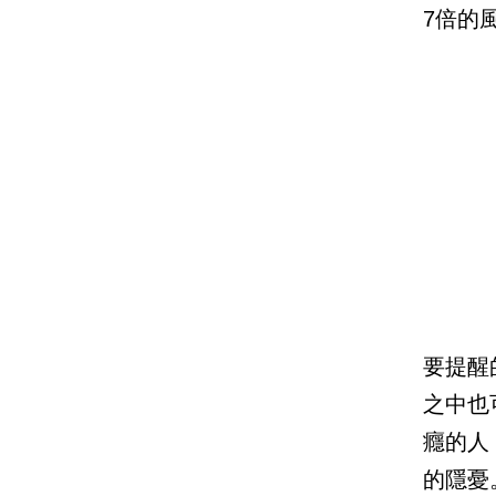
7倍的
要提醒
之中也
癮的人
的隱憂