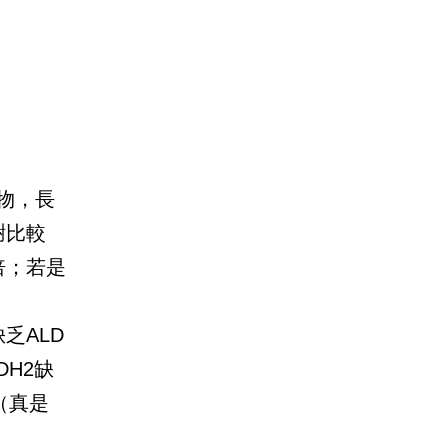
物，長
謝比較
倍；若是
乏ALD
DH2缺
（真是