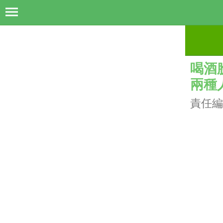
喝酒
兩種
責任編