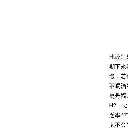
比較危
期下來
慢，若
不喝酒
史丹福
H2，
乏率4
太不公