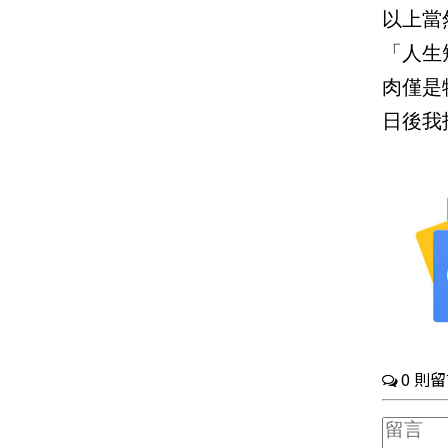
以上當
「人生
肉僅是
日後我