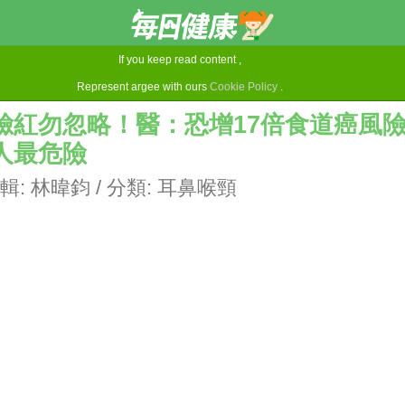
If you keep read content ,
Represent argee with ours
Cookie Policy
.
臉紅勿忽略！醫：恐增17倍食道癌風
人最危險
輯:
林暐鈞
/ 分類:
耳鼻喉頸