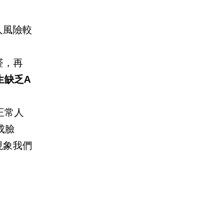
人風險較
醛，再
生缺乏A
正常人
成臉
現象我們