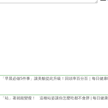
「早晨必做5件事」讓美貌從此升級！回頭率百分百｜每日健康He
「站」著就能變瘦！ 這種站姿讓你怎麼吃都不會胖 | 每日健康