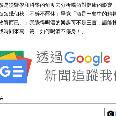
然是從醫學和科學的角度去分析喝酒對健康的影響
短短幾個秋，不醉不罷休」畢竟「酒是一餐中的精
物質而已。」我覺得喝酒的樂趣可不是三言二語能
找時間來寫一篇「如何喝酒不傷身！」