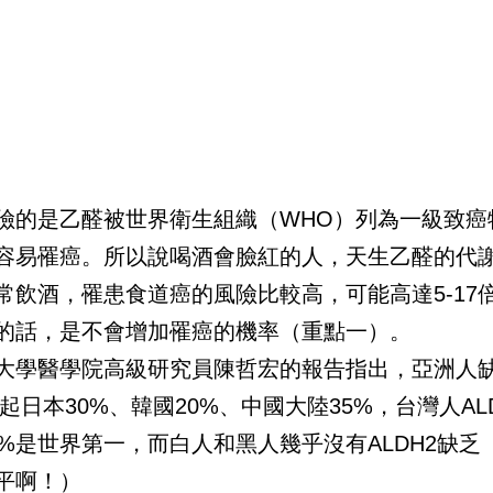
險的是乙醛被世界衛生組織（WHO）列為一級致癌
容易罹癌。所以說喝酒會臉紅的人，天生乙醛的代
常飲酒，罹患食道癌的風險比較高，可能高達5-17
的話，是不會增加罹癌的機率（重點一）。
大學醫學院高級研究員陳哲宏的報告指出，亞洲人缺
比起日本30%、韓國20%、中國大陸35%，台灣人AL
7%是世界第一，而白人和黑人幾乎沒有ALDH2缺乏
平啊！）