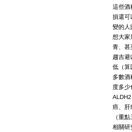
這些酒
損還可
變的人
想大家
青、甚
趨吉避
低（算
多數酒
度多少
ALD
癌、肝
（重點
相關研