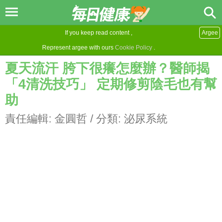
If you keep read content ,
Argee
Represent argee with ours
Cookie Policy
.
夏天流汗 胯下很癢怎麼辦？醫師揭
「4清洗技巧」 定期修剪陰毛也有幫
助
責任編輯:
金圓哲
/ 分類:
泌尿系統