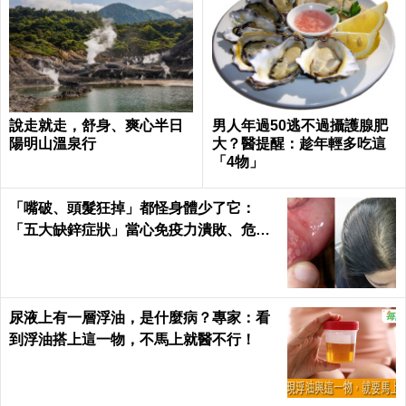
說走就走，舒身、爽心半日
男人年過50逃不過攝護腺肥
陽明山溫泉行
大？醫提醒：趁年輕多吃這
「4物」
「嘴破、頭髮狂掉」都怪身體少了它：
「五大缺鋅症狀」當心免疫力潰敗、危機
一觸即發！3食物救回來｜每日健康Healt
h
尿液上有一層浮油，是什麼病？專家：看
到浮油搭上這一物，不馬上就醫不行！