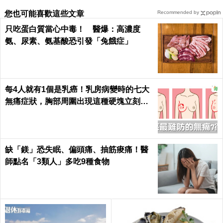
您也可能喜歡這些文章
Recommended by
只吃蛋白質當心中毒！ 醫爆：高濃度
氨、尿素、氨基酸恐引發「兔餓症」
每4人就有1個是乳癌！乳房病變時的七大
無痛症狀，胸部周圍出現這種硬塊立刻就
醫｜每日健康 Health
缺「鎂」恐失眠、偏頭痛、抽筋痠痛！醫
師點名「3類人」多吃9種食物