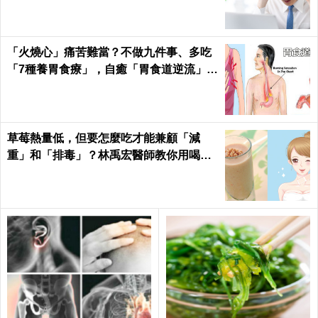
「火燒心」痛苦難當？不做九件事、多吃
「7種養胃食療」，自癒「胃食道逆流」不
求人！
草莓熱量低，但要怎麼吃才能兼顧「減
重」和「排毒」？林禹宏醫師教你用喝的
｜每日健康 Health