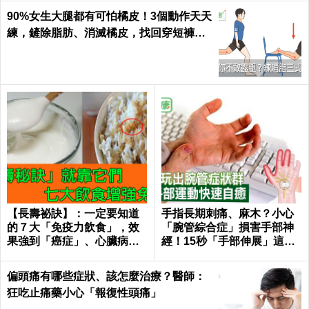
90%女生大腿都有可怕橘皮！3個動作天天
練，鏟除脂肪、消滅橘皮，找回穿短褲的
自信｜每日健康 Health
【長壽祕訣】：一定要知道
手指長期刺痛、麻木？小心
的７大「免疫力飲食」，效
「腕管綜合症」損害手部神
果強到「癌症」、心臟病、
經！15秒「手部伸展」這樣
糖尿病都怕！｜每日健康He
練，別讓身體空「腕」惜！
alth
偏頭痛有哪些症狀、該怎麼治療？醫師：
狂吃止痛藥小心「報復性頭痛」