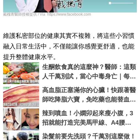
戴槐青醫師授權提供 / Via https://www.facebook.com
維護私密部位的健康其實不複雜，將這些小習慣
融入日常生活中，不僅能讓你感覺更舒適，也能
提升整體健康水平。
生酮飲食真的這麼神？醫師：這類
人千萬別試，當心中毒身亡｜每日
健康 Health
高血脂正塞滿你的心臟！快跟著醫
師吃降脂六寶，免吃藥也能替血管
注入新血｜每日健康 Health
辣到噴血！小嫻卯起來瘦小腹，3
招就能打造完美馬甲線、A4腰｜
每日健康 Health
染髮前要先洗頭？千萬別這麼做！