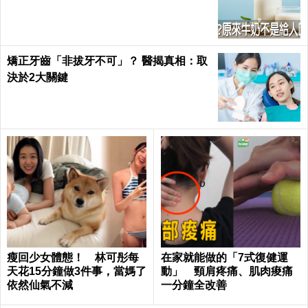
矯正牙齒「非拔牙不可」？ 醫揭真相：取
決於2大關鍵
瘦回少女體態！ 林可彤每
在家就能做的「7式復健運
天花15分鐘做3件事，當媽了
動」 頸肩疼痛、肌肉痠痛
依然仙氣不減
一分鐘全改善