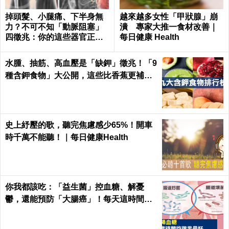
掉頭髮、小腿痛、下半身無
越來越多女性「甲狀腺」崩
力？不可不知「動脈阻塞」
潰 專家大推一食材改善｜
四徵兆：你的這些器官正在
每日健康 Health
壞死！｜每日健康 Health
水腫、抽筋、高血壓是「缺鉀」徵兆！「9
種含鉀食物」大公開，這些比香蕉更補鉀
｜每日健康 Health
史上紓壓的歌，聽完焦慮感少65%！開車
時千萬不能聽！｜每日健康Health
你我都該吃：「益生菌」控血糖、解憂
鬱，還能預防「大腸癌」！每天這時間吃
最有效｜每日健康Health