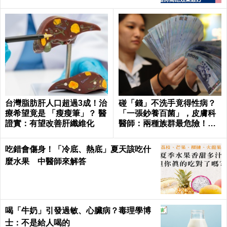
台灣脂肪肝人口超過3成！治
碰「錢」不洗手竟得性病？
療希望竟是 「瘦瘦筆」？ 醫
「一張鈔養百菌」，皮膚科
證實：有望改善肝纖維化
醫師：兩種族群最危險！｜
每日健康Health
吃錯會傷身！「冷底、熱底」夏天該吃什
麼水果 中醫師來解答
喝「牛奶」引發過敏、心臟病？毒理學博
士：不是給人喝的