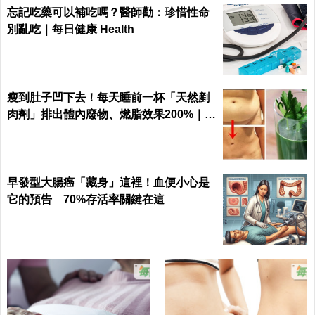
忘記吃藥可以補吃嗎？醫師勸：珍惜性命
別亂吃｜每日健康 Health
瘦到肚子凹下去！每天睡前一杯「天然剷
肉劑」排出體內廢物、燃脂效果200%｜每
日健康
早發型大腸癌「藏身」這裡！血便小心是
它的預告 70%存活率關鍵在這