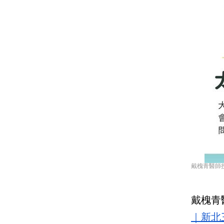
戴槐青醫師授權提供
戴槐青
｜新北