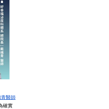
槐青醫師
為確實