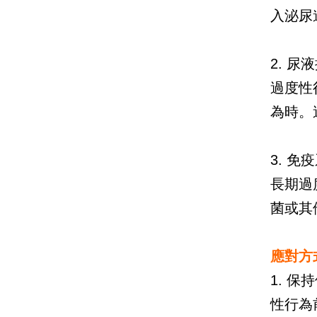
入泌尿
2. 
過度性
為時。
3. 免
長期過
菌或其
應對方
1. 保
性行為