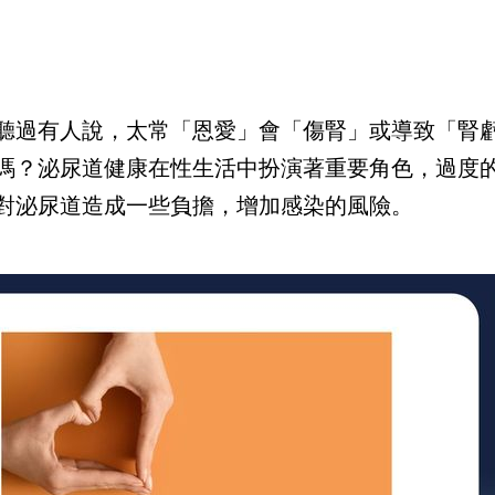
聽過有人說，太常「恩愛」會「傷腎」或導致「腎
嗎？泌尿道健康在性生活中扮演著重要角色，過度
對泌尿道造成一些負擔，增加感染的風險。