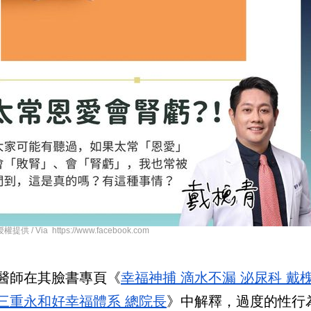
 / Via https://www.facebook.com
醫師在其臉書專頁《
幸福神捕 滴水不漏 泌尿科 戴
三重永和好幸福體系 總院長
》中解釋，過度的性行