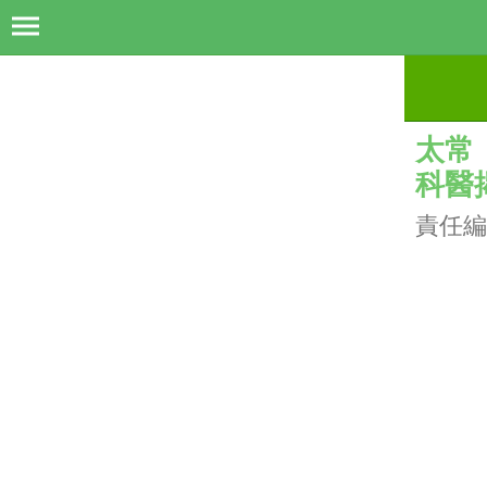
太常
科醫
責任編