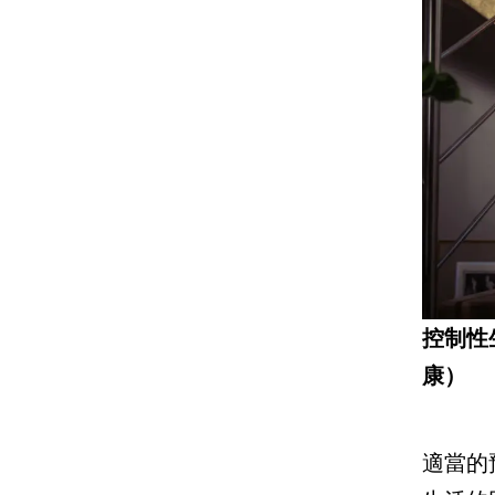
控制性
康）
適當的