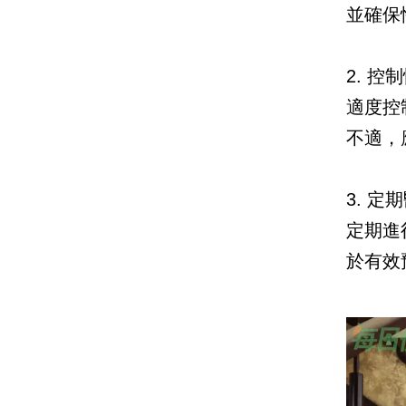
並確保
2. 控
適度控
不適，
3. 定
定期進
於有效