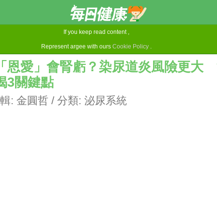
If you keep read content ,
Represent argee with ours
Cookie Policy
.
「恩愛」會腎虧？染尿道炎風險更大 
揭3關鍵點
輯:
金圓哲
/ 分類:
泌尿系統