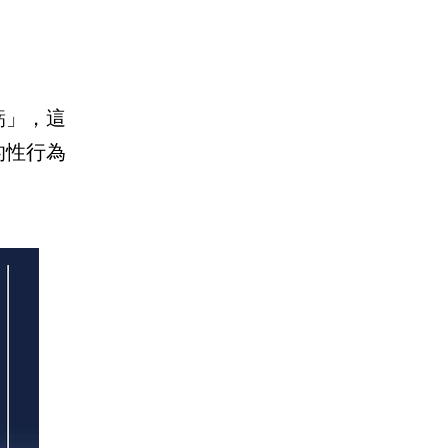
虧」，這
的性行為