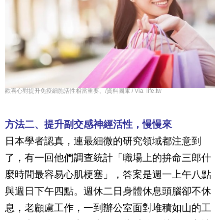
歡喜心對提升免疫細胞活性相當重要。/資料圖庫 / Via life.tw
方法二、提升副交感神經活性，慢慢來
日本學者認真，連最細微的研究領域都注意到
了，有一回他們調查統計「職場上的拚命三郎什
麼時間最容易心肌梗塞」，答案是週一上午八點
與週日下午四點。週休二日身體休息頭腦卻不休
息，老顧慮工作，一到辦公室面對堆積如山的工