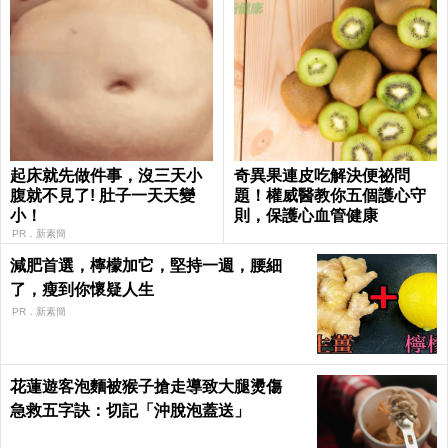
起床就先做件事，沒三天小
奇異果連皮吃解決便祕問
腹就不見了! 肚子一天天變
題！權威醫教你五個護心守
小！
則，保護心血管健康
PR．新素簡
減肥首選，檸檬加它，堅持一週，腰細
了，瘦到你懷疑人生
PR．新素簡
花蓮遊客泡麵被猴子搶走導致大腿燙傷
急救五字訣：切記「沖脫泡蓋送」