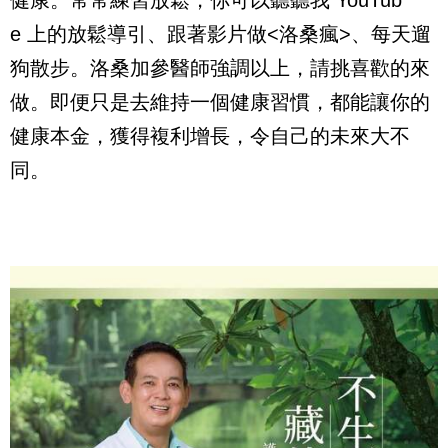
健康。常常練習放鬆，你可以聽聽我
YouTub
e
上的放鬆導引、跟著影片做
<
洛桑瘋
>
、每天遛
狗散步。洛桑加參醫師強調以上，請挑喜歡的來
做。即便只是去維持一個健康習慣，都能讓你的
健康本金，獲得複利增長，令自己的未來大不
同。