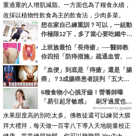
重過重的人增肌減脂。一方面也為了糧食永續，
改採以植物性飲食為主的飲食法，少肉多菜。
想在家自己練重訓？可以，一組動
作極限12下，多了當心要吃鐵牛運
功散｜每日健康 Health
上班族最怕「長痔瘡」──醫師教
你四招「防痔措施」疏通血管、便
便暢快無負擔｜每日健康 Health
「血便」到底是「痔瘡」還是「腸
癌」？3成腸癌患者誤判「五大徵
兆」錯過黃金治療期｜每日健康H
6種食物小心損牙齒！營養師曝
ealth
「易引起牙敏感」 刷牙過度也N
Recommended by
G
水果甜度高的別吃太多。佛教徒還可以練習大膜
拜大禮拜，每天做一百零八下導入天地能量校正