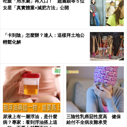
吃飯「用水涮」再入口！ 趙麗穎等５位
女星「真實體重+減肥方法」公開
「卡到陰」怎麼辦？達人：這樣拜土地公
輕鬆化解
尿液上有一層浮油，是什麼
三陰性乳癌惡性度高 健保
病？專家：看到浮油搭上這
給付不全病友難承受