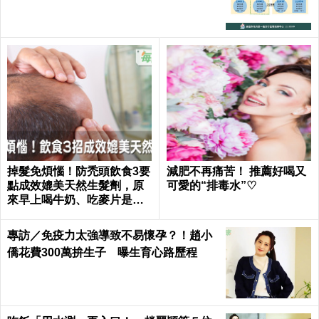
掉髮免煩惱！防禿頭飲食3要
減肥不再痛苦！ 推薦好喝又
點成效媲美天然生髮劑，原
可愛的“排毒水”♡
來早上喝牛奶、吃麥片是錯
的？｜每日健康 Health
專訪／免疫力太強導致不易懷孕？！趙小
僑花費300萬拚生子 曝生育心路歷程