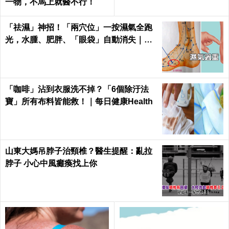
一物，不馬上就醫不行！
「祛濕」神招！「兩穴位」一按濕氣全跑
光，水腫、肥胖、「眼袋」自動消失｜每
日健康Health
「咖啡」沾到衣服洗不掉？「6個除汙法
寶」所有布料皆能救！｜每日健康Health
山東大媽吊脖子治頸椎？醫生提醒：亂拉
脖子 小心中風癱瘓找上你