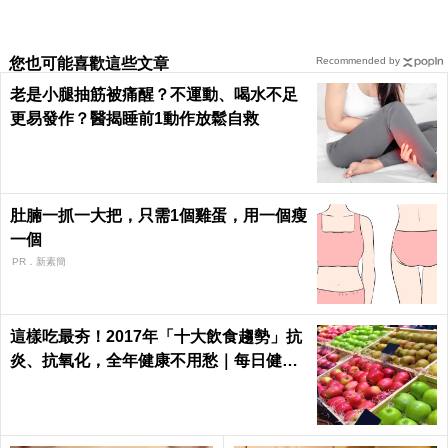
您也可能喜歡這些文章
Recommended by
老是小腿抽筋被痛醒？不運動、喝水不足
更易發作？醫揭睡前1動作放鬆自救
肚腩一抓一大把，只需1個雞蛋，用一個瘦
一個
PR．新素簡
這樣吃最夯！2017年「十大飲食趨勢」抗
炎、抗氧化，全年健康不用愁｜每日健康
Health