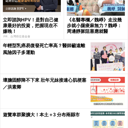
立即諮詢HPV！是對自己健
《名醫專欄／魏崢》走沒幾
康最好的投資，把握現在不
步就小腿痠麻無力？魏崢：
嫌晚！
周邊靜脈阻塞應就醫
PR．台灣癌症基金會
年輕型乳癌易復發死亡率高？醫師籲遠離
風險因子多運動
壞膽固醇降不下來 壯年兄妹接連心肌梗塞
／洪素卿
遊覽車群聚擴大！本土＋3 分布兩縣市