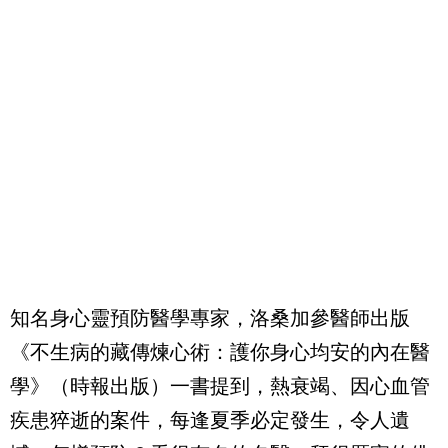
知名身心靈預防醫學專家，洛桑加參醫師出版
《不生病的藏傳煉心術：護你身心均安的內在醫
學》（時報出版）一書提到，熱衰竭、因心血管
疾患猝逝的案件，每逢夏季必定發生，令人遺