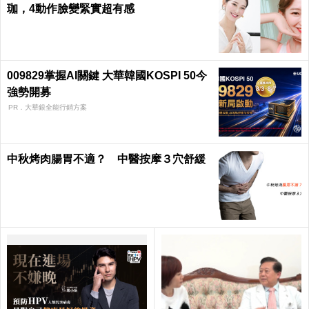
珈，4動作臉變緊實超有感
009829掌握AI關鍵 大華韓國KOSPI 50今
強勢開募
PR．大華銀全能行銷方案
中秋烤肉腸胃不適？ 中醫按摩３穴舒緩