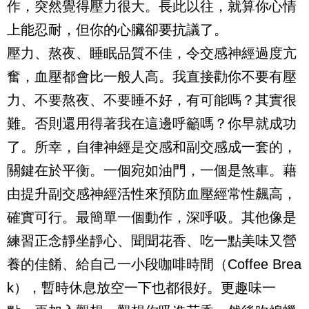
作，突然覺得壓力很大。長此以往，就算你心情
上能忍耐，但你的心臟卻要抗議了。
壓力、熬夜、睡眠品質不佳，令交感神經過度亢
奮，血壓都會比一般人高。我直接勸你不要有壓
力、不要熬夜、不要睡不好，有可能嗎？其實很
難。否則還用得著我在這邊呼籲嗎？你早就成功
了。所幸，自律神經是交感和副交感成一套的，
關鍵在於平衡。一個宛如油門，一個是煞車。藉
由提升副交感神經活性來預防血壓經常性飆高，
確實可行。最簡單一個動作，深呼吸。其他像是
練習正念靜坐靜心、聞聞花香、吃一點美味又營
養的佳餚、給自己一小段咖啡時間（
Coffee Brea
k
），暫時休息放空一下也都很好。更趣味一