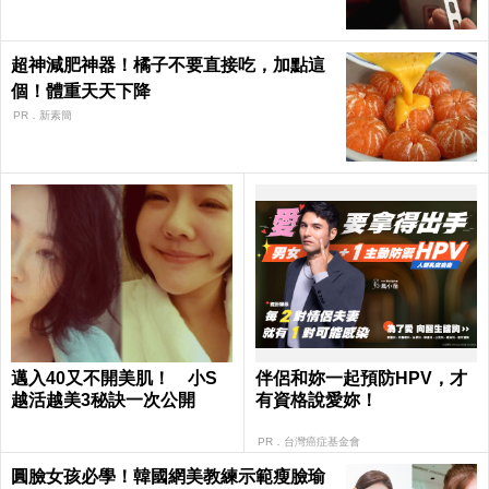
超神減肥神器！橘子不要直接吃，加點這
個！體重天天下降
PR．新素簡
邁入40又不開美肌！ 小S
伴侶和妳一起預防HPV，才
越活越美3秘訣一次公開
有資格說愛妳！
PR．台灣癌症基金會
圓臉女孩必學！韓國網美教練示範瘦臉瑜