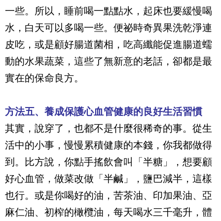
一些。所以，睡前喝一點點水，起床也要緩慢喝
水，白天可以多喝一些。便祕時奇異果洗乾淨連
皮吃，或是顧好腸道菌相，吃高纖能促進腸道蠕
動的水果蔬菜，這些了無新意的老話，卻都是最
實在的保命良方。
方法五、養成保護心血管健康的良好生活習慣
其實，說穿了，也都不是什麼很稀奇的事。從生
活中的小事，慢慢累積健康的本錢，你我都做得
到。比方說，你點手搖飲會叫「半糖」，想要顧
好心血管，做菜改做「半鹹」，鹽巴減半，這樣
也行。或是你喝好的油，苦茶油、印加果油、亞
麻仁油、初榨的橄欖油，每天喝水三千毫升，體