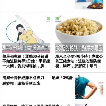
韓星都在練！運動60分鐘還
糙米至少要泡6小時！專家公
不如這樣轉手1分鐘：手臂瘦
佈正確煮法：這樣吃預防便
一大圈，告別蝴蝶袖，肌肉
祕、腸癌，肥胖症｜每日健
超緊實｜每日健康 Health
康 Health
消滅坐骨神經痛不必挨刀！ 勤練「3式舒
緩妙招」讓筋骨軟回來