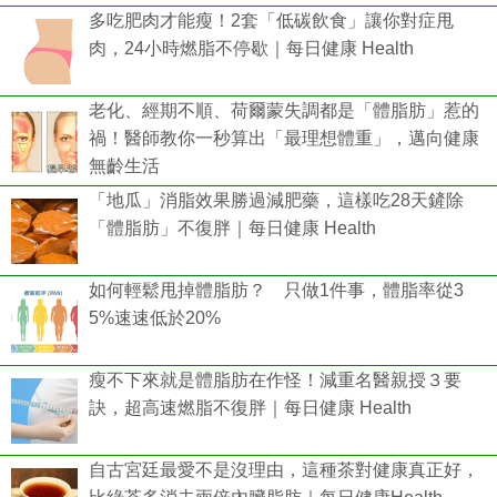
多吃肥肉才能瘦！2套「低碳飲食」讓你對症甩
肉，24小時燃脂不停歇｜每日健康 Health
老化、經期不順、荷爾蒙失調都是「體脂肪」惹的
禍！醫師教你一秒算出「最理想體重」，邁向健康
無齡生活
「地瓜」消脂效果勝過減肥藥，這樣吃28天鏟除
「體脂肪」不復胖｜每日健康 Health
如何輕鬆甩掉體脂肪？ 只做1件事，體脂率從3
5%速速低於20%
瘦不下來就是體脂肪在作怪！減重名醫親授３要
訣，超高速燃脂不復胖｜每日健康 Health
自古宮廷最愛不是沒理由，這種茶對健康真正好，