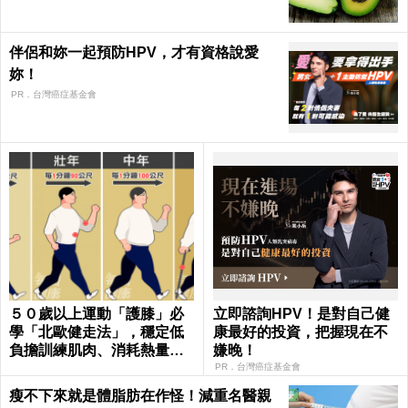
伴侶和妳一起預防HPV，才有資格說愛
妳！
PR．台灣癌症基金會
５０歲以上運動「護膝」必
立即諮詢HPV！是對自己健
學「北歐健走法」，穩定低
康最好的投資，把握現在不
負擔訓練肌肉、消耗熱量｜
嫌晚！
每日健康Health
PR．台灣癌症基金會
瘦不下來就是體脂肪在作怪！減重名醫親