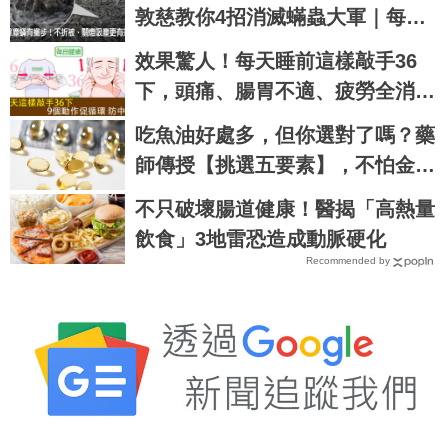
敦慈教你4招消滅蟎蟲大軍｜每日
健康 Health
效果驚人！每天睡前這樣敲手36
下，頭痛、腸胃不適、疲勞全消
失，還能預防腦中風！｜每日健康
吃魚油好處多，但你選對了嗎？藥
Health
師傳授【挑選五要素】，不怕金屬
殘留、健康無疑慮！｜每日健康H
不只破壞腸道健康！醫揭「高熱量
ealth
飲食」3地雷恐造成動脈硬化
Recommended by