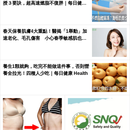
授３要訣，超高速燃脂不復胖｜每日健康
Health
春天保養肌膚4大重點！醫揭「1舉動」加
速老化、毛孔傷害 小心春季敏感肌也易
失衡
養生1顆就夠，吃完不能做這件事，否則營
養全拉光！四種人少吃｜每日健康 Health