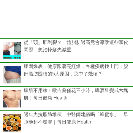
從「頭」肥到腳？ 體脂肪過高竟會導致這些頭皮
問題 想治掉髮先減重
腰圍爆表，健康跟著亮紅燈，各種疾病找上門！腹
部脂肪囤積的5大原因，您中了幾項？
腹肌不用練！歐吉桑僅花三小時，啤酒肚變成六塊
肌｜每日健康 Health
過年力抗脂肪堆積 中醫師建議喝「蜂蜜水」 早
睡晚起不發胖｜每日健康 Health