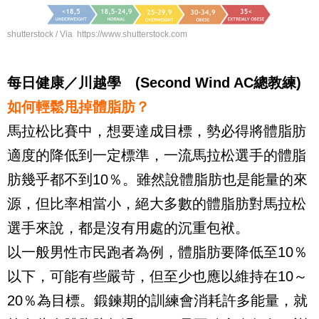
shutterstock / Via https://www.shutterstock.com
每日健康／川越學 (Second Wind AC總教練)
如何輕鬆甩掉體脂肪？
馬拉松比賽中，想要達成目標，勢必得將體脂肪
適度的降低到一定標準，一流馬拉松選手的體脂
肪幾乎都不到
10
％。雖然說體脂肪也是能量的來
源，但比率相當小，絕大多數的體脂肪對馬拉松
選手來說，都是沒有用處的沉重包袱。
以一般男性市民跑者為例，體脂肪要降低至
10
％
以下，可能有些嚴苛，但至少也應以維持在
10
～
20
％為目標。鍛鍊期的訓練會消耗許多能量，就