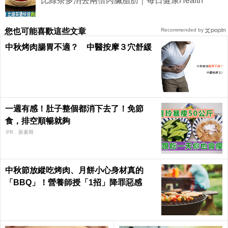
比綠茶多消去兩倍內臟脂肪｜每日健康Health
您也可能喜歡這些文章
Recommended by
中秋烤肉腸胃不適？ 中醫按摩３穴舒緩
一週有感！肚子整個都消下去了！免節
食，排空順暢就夠
PR．新素簡
中秋節放縱吃烤肉、月餅小心身材真的
「BBQ」！營養師授「1招」降罪惡感