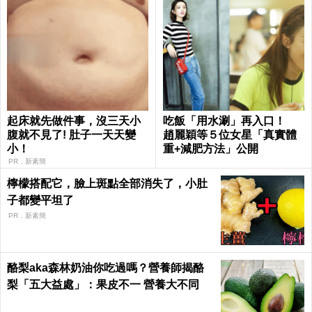
起床就先做件事，沒三天小
吃飯「用水涮」再入口！
腹就不見了! 肚子一天天變
趙麗穎等５位女星「真實體
小！
重+減肥方法」公開
PR．新素簡
檸檬搭配它，臉上斑點全部消失了，小肚
子都變平坦了
PR．新素簡
酪梨aka森林奶油你吃過嗎？營養師揭酪
梨「五大益處」：果皮不一 營養大不同