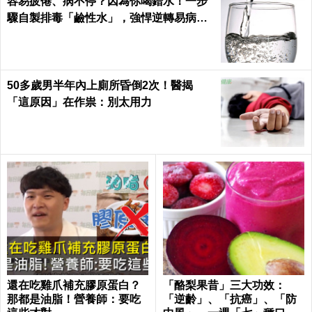
容易疲倦、病不停？因為你喝錯水！一步
驟自製排毒「鹼性水」，強悍逆轉易病、
肥胖、酸性體質！
50多歲男半年內上廁所昏倒2次！醫揭
「這原因」在作祟：別太用力
還在吃雞爪補充膠原蛋白？
「酪梨果昔」三大功效：
那都是油脂！營養師：要吃
「逆齡」、「抗癌」、「防