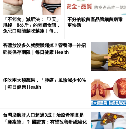
「不節食」減肥法：「7天」
不好的殺菌產品讓細菌病毒
甩掉「8公斤」的奇蹟食譜，
更快活
免忌口就能越吃越瘦｜每日
健康 Health
香蕉放沒多久就變黑爛掉？營養師一神招
延長保存期限｜每日健康 Health
多吃兩大類蔬果，「肺癌」風險減少40%
｜每日健康 Health
台灣脂肪肝人口超過3成！治療希望竟是
「瘦瘦筆」？ 醫證實：有望改善肝纖維化