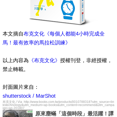
本文摘自
布克文化《每個人都能4小時完成全
馬！最有效率的馬拉松訓練》
以上內容為
《布克文化》
授權刊登，非經授權，
禁止轉載。
封面圖片來自：
shutterstock /
MarShot
布克文化 / Via http://www.books.com.tw/products/0010788318?utm_source=lin
kstechnology&utm_medium=ap-books&utm_content=recommend&utm_campa
ign=ap-201807
原來塵蟎「這個時段」最活躍！譚