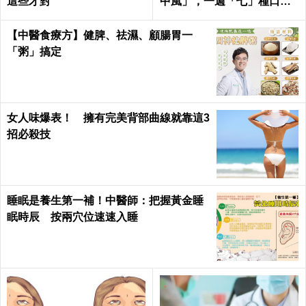
這些才對
中風」，一週「七」種口
味，天天喝才有用！
【中醫食療方】健脾、祛濕、顧腸胃一
「粥」搞定
女人味爆表！ 擁有完美背部曲線就靠這3
招必殺技
睡眠是養生第一補！中醫師：把握黃金睡
眠時辰 按兩穴位速速入睡