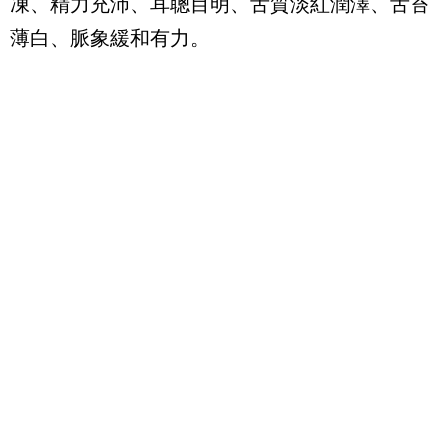
凍、精力充沛、耳聰目明、舌質淡紅潤澤、舌苔
薄白、脈象緩和有力。