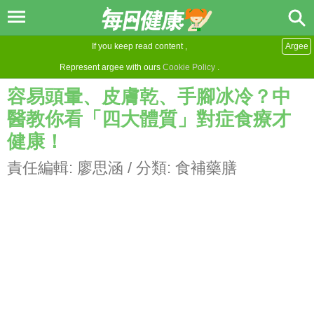
If you keep read content ,
Argee
Represent argee with ours
Cookie Policy
.
容易頭暈、皮膚乾、手腳冰冷？中
醫教你看「四大體質」對症食療才
健康！
責任編輯:
廖思涵
/ 分類:
食補藥膳