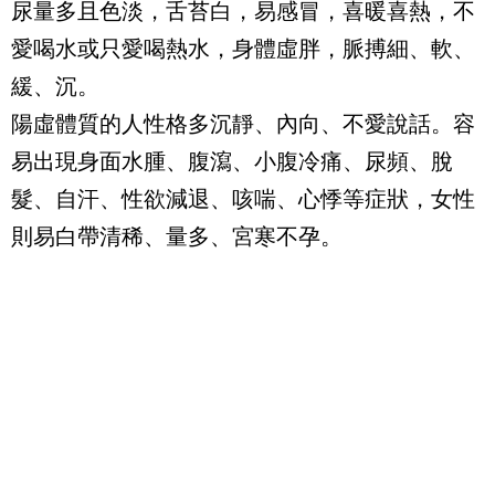
尿量多且色淡，舌苔白，易感冒，喜暖喜熱，不
愛喝水或只愛喝熱水，身體虛胖，脈搏細、軟、
緩、沉。
陽虛體質的人性格多沉靜、內向、不愛說話。容
易出現身面水腫、腹瀉、小腹冷痛、尿頻、脫
髮、自汗、性欲減退、咳喘、心悸等症狀，女性
則易白帶清稀、量多、宮寒不孕。