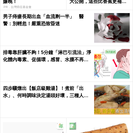
嫌晚！
大公開，這些比香蕉更補鉀
｜每日健康 Health
PR．台灣癌症基金會
男子痔瘡長期出血「血流剩一半」 醫
警：別輕忽！嚴重恐致昏迷
排毒靠肝臟不夠！5分鐘「淋巴引流法」淨
化體內毒素、促循環，感冒、水腫不再來
｜每日健康Health
四步驟燉出【飯店級雞湯】！煮前「出
水」、何時調味決定湯頭好壞，三種人不
適合喝！｜每日健康Health