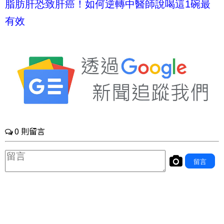
脂肪肝恐致肝癌！如何逆轉中醫師說喝這1碗最
有效