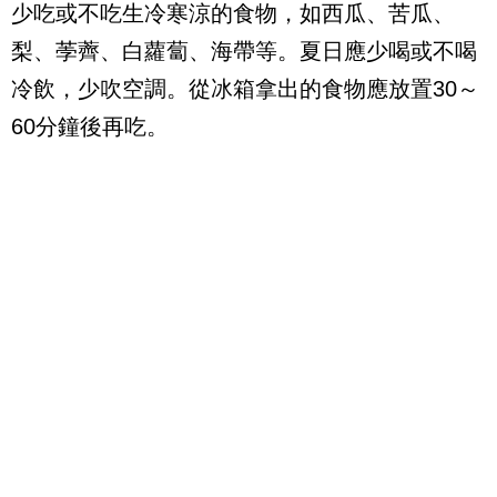
少吃或不吃生冷寒涼的食物，如西瓜、苦瓜、
梨、荸薺、白蘿蔔、海帶等。夏日應少喝或不喝
冷飲，少吹空調。從冰箱拿出的食物應放置30～
60分鐘後再吃。