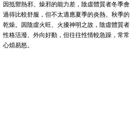
因抵禦熱邪、燥邪的能力差，陰虛體質者冬季會
過得比較舒服，但不太適應夏季的炎熱、秋季的
乾燥。因陰虛火旺、火擾神明之故，陰虛體質者
性格活潑、外向好動，但往往性情較急躁，常常
心煩易怒。