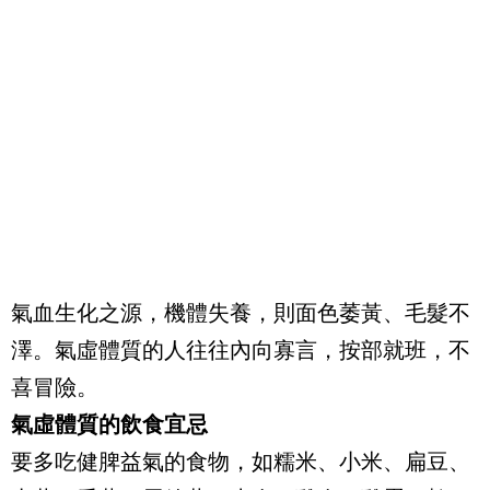
氣血生化之源，機體失養，則面色萎黃、毛髮不
澤。氣虛體質的人往往內向寡言，按部就班，不
喜冒險。
氣虛體質的飲食宜忌
要多吃健脾益氣的食物，如糯米、小米、扁豆、