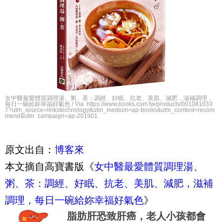
女中醫最愛體質調理湯、粥、茶：調經、好眠、抗老、美肌、減肥，滋補調理，
每日一碗給妳幸福好氣色 / Via https://www.books.com.tw/products/001081033
7?utm_source=linkstechnology&utm_medium=ap-books&utm_content=recom
mend&utm_campaign=ap-201901
原文出自：
博客來
本文摘自高寶書版《
女中醫最愛體質調理湯、
粥、茶：調經、好眠、抗老、美肌、減肥，滋補
調理，每日一碗給妳幸福好氣色
》
脂肪肝恐致肝癌，老人小孩都會