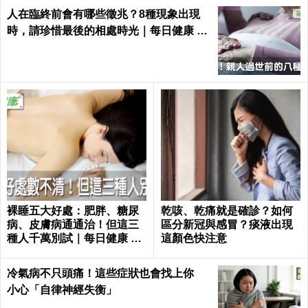
人在臨終前會有哪些徵兆？8種現象出現
時，請珍惜最後的相處時光｜每日健康 He
alth
裸睡五大好處：肥胖、糖尿
乾咳、乾痛就是確診？如何
病、皮膚病通通治！但這三
區分新冠與感冒？痰液出現
種人千萬別試｜每日健康 He
這顏色快注意
alth
冷氣病不只頭痛！這些症狀也會找上你
小心「自律神經失衡」