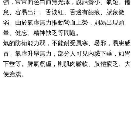
強，常常面色白而無光澤，說話聲小、氣短、倦
怠、容易出汗、舌淡紅、舌邊有齒痕、脈象微
弱。由於氣虛無力推動營血上榮，則易出現頭
暈、健忘、精神缺乏等問題。
氣的防衛能力弱，不能耐受風寒、暑邪，易患感
冒。氣虛升舉無力，部分人可見內臟下垂，如胃
下垂等。脾氣虧虛，則肌肉鬆軟、肢體疲乏、大
便溏瀉。