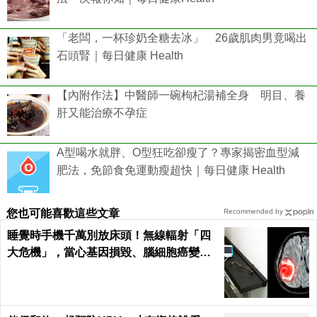
「老闆，一杯珍奶全糖去冰」 26歲肌肉男竟喝出
石頭腎｜每日健康 Health
【內附作法】中醫師一碗枸杞湯補全身 明目、養
肝又能治療不孕症
A型喝水就胖、O型狂吃卻瘦了？專家揭密血型減
肥法，免節食免運動瘦超快｜每日健康 Health
您也可能喜歡這些文章
Recommended by
睡覺時手機千萬別放床頭！無線輻射「四
大危機」，當心基因損毀、腦細胞癌變！
｜每日健康Health