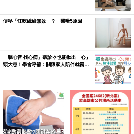
便秘「狂吃纖維無效」？ 醫曝5原因
「聽心音 找心病」聽診器也能揪出「心」
頭大患！學會呼籲：關懷家人陪伴就醫、
別忘聽心音