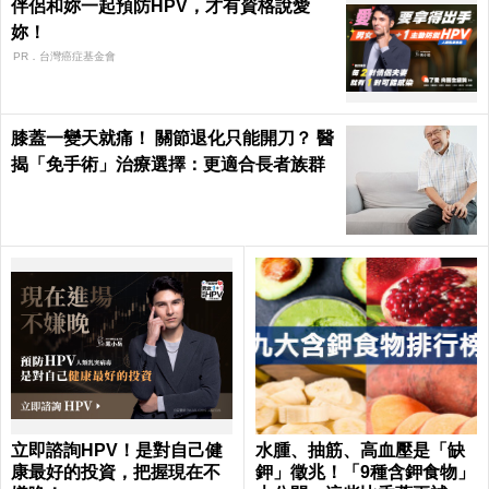
伴侶和妳一起預防HPV，才有資格說愛
妳！
PR．台灣癌症基金會
膝蓋一變天就痛！ 關節退化只能開刀？ 醫
揭「免手術」治療選擇：更適合長者族群
立即諮詢HPV！是對自己健
水腫、抽筋、高血壓是「缺
康最好的投資，把握現在不
鉀」徵兆！「9種含鉀食物」