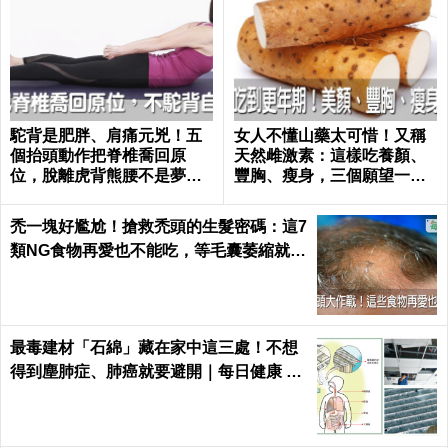
駝背是肥胖、肩痛元兇！五
女人不懂山藥太可惜！又稱
個抬頭動作把脊椎喬回原
天然雌激素：這樣吃養顏、
位，脫離虎背熊腰不是夢｜
豐胸、瘦身，三個願望一次
每日健康 Health
滿足｜每日健康 Health
禿一塊好尷尬！搶救禿頭的生髮密碼：這7
類NG食物再愛也不能吃，等毛囊萎縮就來
不及了｜每日健康 Health
最毒建材「石綿」藏在家中這三處！不想
得到塵肺症、肺癌就要避開｜每日健康 He
alth