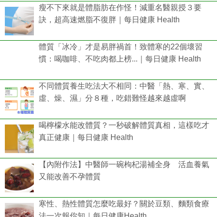
瘦不下來就是體脂肪在作怪！減重名醫親授３要
訣，超高速燃脂不復胖｜每日健康 Health
體質「冰冷」才是易胖禍首！致體寒的22個壞習
慣：喝咖啡、不吃肉都上榜...｜每日健康 Health
不同體質養生吃法大不相同：中醫「熱、寒、實、
虛、燥、濕」分８種，吃錯難怪越來越虛啊
喝檸檬水能改體質？一秒破解體質真相，這樣吃才
真正健康｜每日健康 Health
【內附作法】中醫師一碗枸杞湯補全身 活血養氣
又能改善不孕體質
寒性、熱性體質怎麼吃最好？關於豆類、麵類食療
法一次報你知｜每日健康Health