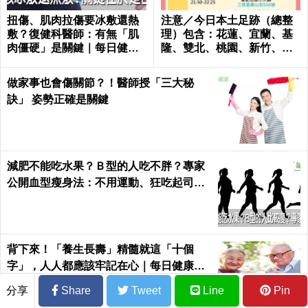
扭傷、肌肉拉傷要冰敷還熱
注意／今日本土足跡（總整
敷？復健科醫師：有無「肌
理）包含：花蓮、宜蘭、基
肉僵硬」是關鍵｜每日健康
隆、雙北、桃園、新竹、台
Health
南、高雄
做家事也會傷關節？！醫師授「三大秘
訣」 姿勢正確是關鍵
減肥不能吃水果？Ｂ型的人吃不胖？專家
公開血型瘦身法：不用運動、狂吃起司也
好好瘦｜每日健康 Health
背下來！「養生長壽」精髓就這「十個
字」，人人都應該牢記在心｜每日健康He
alth
分享
Share
Tweet
Line
Pin