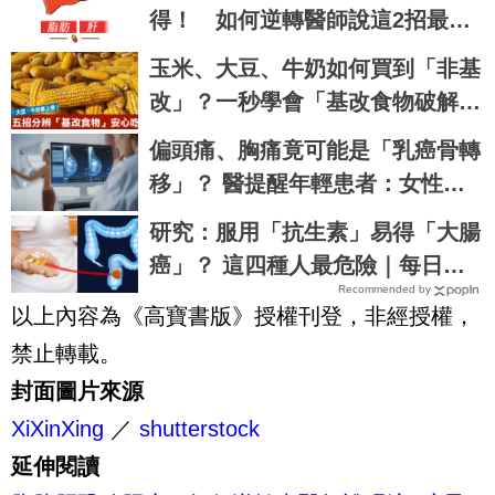
得！ 如何逆轉醫師說這2招最有
效
玉米、大豆、牛奶如何買到「非基
改」？一秒學會「基改食物破解
法」 │ 每日健康 Health
偏頭痛、胸痛竟可能是「乳癌骨轉
移」？ 醫提醒年輕患者：女性荷
爾蒙「顯著下降」最危險
研究：服用「抗生素」易得「大腸
癌」？ 這四種人最危險｜每日健
Recommended by
康Health
以上內容為《高寶書版》授權刊登，非經授權，
禁止轉載。
封面圖片來源
XiXinXing
／
shutterstock
延伸閱讀