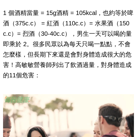
1 個酒精當量 = 15g酒精 = 105kcal，也約等於啤
酒（375c.c） = 紅酒（110c.c）= 水果酒（150
c.c）= 烈酒（30-40c.c），男生一天可以喝的量
即乘於 2。很多民眾以為每天只喝一點點，不會
怎麼樣，但長期下來還是會對身體造成很大的危
害！高敏敏營養師列出了飲酒過量，對身體造成
的11個危害：