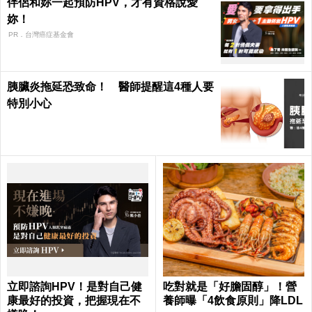
伴侶和妳一起預防HPV，才有資格說愛
妳！
PR．台灣癌症基金會
胰臟炎拖延恐致命！ 醫師提醒這4種人要
特別小心
立即諮詢HPV！是對自己健
吃對就是「好膽固醇」！營
康最好的投資，把握現在不
養師曝「4飲食原則」降LDL