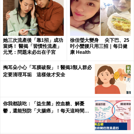
她三次流產後「靠1招」成功
徐佳瑩大變身 尖下巴、25
當媽！ 醫揭「習慣性流產」
吋小蠻腰只用三招｜每日健
元兇：問題未必出在子宮
康 Health
掏耳朵小心「耳膜破裂」！醫揭3類人群必
定要清理耳垢 這樣做才安全
你我都該吃：「益生菌」控血糖、解憂
鬱，還能預防「大腸癌」！每天這時間吃
最有效｜每日健康Health