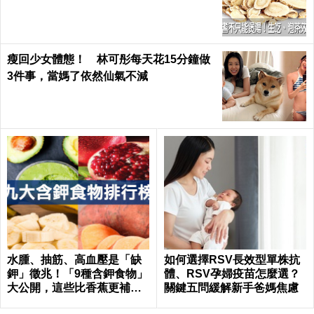
｜每日健康 Health
瘦回少女體態！ 林可彤每天花15分鐘做
3件事，當媽了依然仙氣不減
水腫、抽筋、高血壓是「缺
如何選擇RSV長效型單株抗
鉀」徵兆！「9種含鉀食物」
體、RSV孕婦疫苗怎麼選？
大公開，這些比香蕉更補鉀
關鍵五問緩解新手爸媽焦慮
｜每日健康 Health