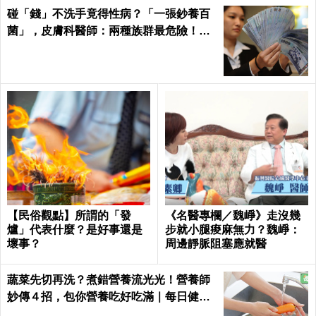
碰「錢」不洗手竟得性病？「一張鈔養百
菌」，皮膚科醫師：兩種族群最危險！｜
每日健康Health
【民俗觀點】所謂的「發
《名醫專欄／魏崢》走沒幾
爐」代表什麼？是好事還是
步就小腿痠麻無力？魏崢：
壞事？
周邊靜脈阻塞應就醫
蔬菜先切再洗？煮錯營養流光光！營養師
妙傳４招，包你營養吃好吃滿｜每日健康
Health