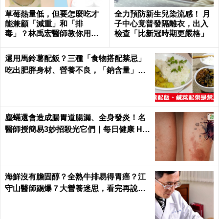
草莓熱量低，但要怎麼吃才
全力預防新生兒染流感！ 月
能兼顧「減重」和「排
子中心竟普發隔離衣，出入
毒」？林禹宏醫師教你用喝
檢查「比新冠時期更嚴格」
的｜每日健康 Health
還用馬鈴薯配飯？三種「食物搭配禁忌」
吃出肥胖身材、營養不良，「鈉含量」爆
表！｜每日健康Health
塵蟎還會造成腸胃道腸漏、全身發炎！名
醫師授簡易3妙招殺光它們｜每日健康 He
alth
海鮮沒有膽固醇？全熟牛排易得胃癌？江
守山醫師踢爆７大營養迷思，看完再說你
懂健康｜每日健康 Health