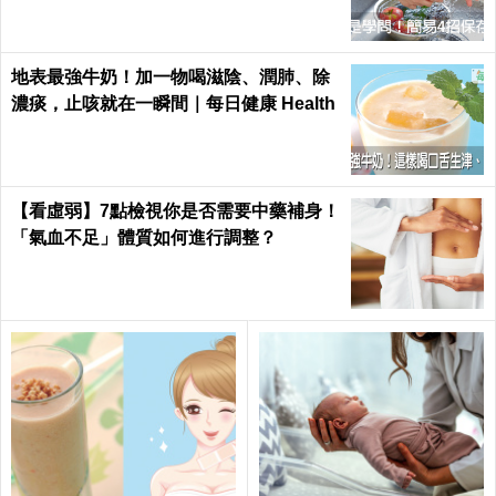
地表最強牛奶！加一物喝滋陰、潤肺、除
濃痰，止咳就在一瞬間｜每日健康 Health
【看虛弱】7點檢視你是否需要中藥補身！
「氣血不足」體質如何進行調整？