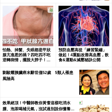
怕熱、掉髮、失眠都是甲狀
預防血壓高從「練習緊繃」
腺亢進惹的禍？四吃四不吃
做起！4重點改善高血壓，飲
逆轉病情，擺脫大脖子！｜
食&運動&減壓秘訣公開
每日健康 Health
劉駿耀胰臟癌末辭世僅52歲 5類人罹患
風險高
效果絕頂！中醫師教你黃耆這樣吃消水
腫、泡茶喝補元氣，沒試過別說你懂養生