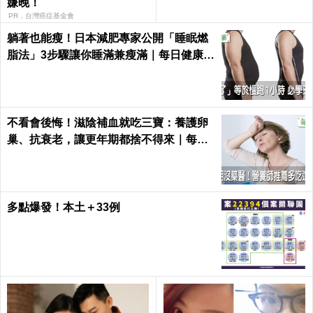
嫌晚！
PR．台灣癌症基金會
躺著也能瘦！日本減肥專家公開「睡眠燃
脂法」3步驟讓你睡滿兼瘦滿｜每日健康 H
ealth
不看會後悔！滋陰補血就吃三寶：養護卵
巢、抗衰老，讓更年期都捨不得來｜每日
健康 Health
多點爆發！本土＋33例