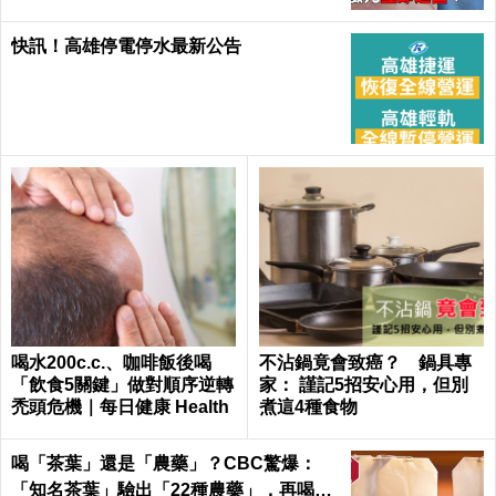
快訊！高雄停電停水最新公告
喝水200c.c.、咖啡飯後喝
不沾鍋竟會致癌？ 鍋具專
「飲食5關鍵」做對順序逆轉
家： 謹記5招安心用，但別
禿頭危機｜每日健康 Health
煮這4種食物
喝「茶葉」還是「農藥」？CBC驚爆：
「知名茶葉」驗出「22種農藥」，再喝癌