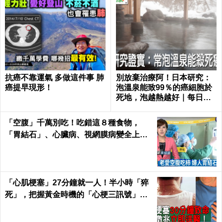
抗癌不靠運氣 多做這件事 肺
別放棄治療阿！日本研究：
癌提早現形！
泡溫泉能致99％的癌細胞於
死地，泡越熱越好｜每日健
康 Health
「空腹」千萬別吃！吃錯這８種食物，
「胃結石」、心臟病、視網膜病變全上身
｜每日健康Health
「心肌梗塞」27分鐘就一人！半小時「猝
死」，把握黃金時機的「心梗三訊號」！
｜每日健康 Health