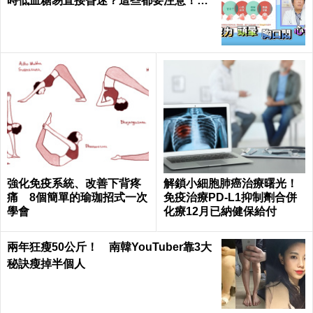
時低血糖易直接昏迷？這些都要注意！陳
仰霖醫師
強化免疫系統、改善下背疼
解鎖小細胞肺癌治療曙光！
痛 8個簡單的瑜珈招式一次
免疫治療PD-L1抑制劑合併
學會
化療12月已納健保給付
兩年狂瘦50公斤！ 南韓YouTuber靠3大
秘訣瘦掉半個人