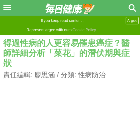
If you keep read content ,
Argee
Represent argee with ours
Cookie Policy
.
得過性病的人更容易罹患癌症？醫
師詳細分析「菜花」的潛伏期與症
狀
責任編輯:
廖思涵
/ 分類:
性病防治