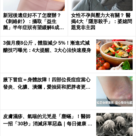
新冠後遺症好不了怎麼辦？
女性不孕與壓力大有關？ 醫
《刺絡針》：攝取「益生
揭4大「隱形殺手」：婆媳問
菌」半年症狀有望緩解6成以
題竟非主因
上
3個月瘦8公斤，體脂減少 5%！漸進式減
醣技巧曝光：4大提醒、3大心法快速瘦身
腋下冒痘＝身體故障！四部位長痘痘當心
發炎、化膿、潰爛，愛抽菸和肥胖者更要
小心｜每日健康 Health
皮膚濕疹、氣喘的元兇是「塵蟎」！醫師
一招「30秒」消滅床單惡蟲｜每日健康 H
ealth