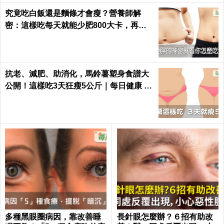
究竟吃白飯還是麵條才會瘦？營養師解
密：這樣吃每天就能少肥800大卡，再也
不落入復胖陷阱｜每日健康 Health
抗老、減肥、助消化，馬鈴薯塑身食譜大
公開！這樣吃3天狂瘦5公斤｜每日健康 H
ealth
多種黑眼圈病因，靠改善睡
長針眼怎麼辦？６招有助改