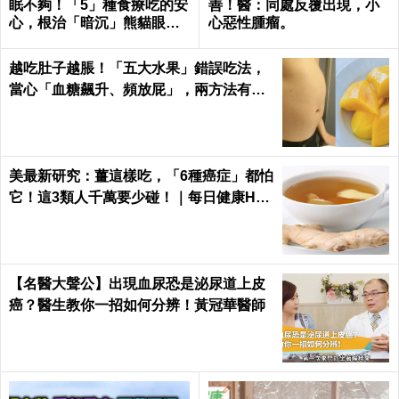
眠不夠！「5」種食療吃的安
善！醫：同處反覆出現，小
心，根治「暗沉」熊貓眼｜
心惡性腫瘤。
每日健康 Health
越吃肚子越脹！「五大水果」錯誤吃法，
當心「血糖飆升、頻放屁」，兩方法有效
改善｜每日健康Health
美最新研究：薑這樣吃，「6種癌症」都怕
它！這3類人千萬要少碰！｜每日健康Hea
lth
【名醫大聲公】出現血尿恐是泌尿道上皮
癌？醫生教你一招如何分辨！黃冠華醫師