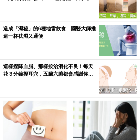
症、賀爾蒙失調找上門｜每日健康 Health
造成「濕秘」的6種地雷飲食 國醫大師推
這一杯祛濕又通便
這樣捏降血脂、那樣按治消化不良！每天
花３分鐘捏耳穴，五臟六腑都會感謝你｜
每日健康 Health