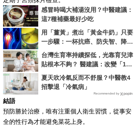
定期子宮頸抹片檢查。
感冒時喝大補湯沒用？中醫建議：
這7種補藥最好少吃
用「薑黃」煮出「黃金牛奶」只要
一步驟：一杯抗癌、防失智、降血
糖、對抗關節炎，全家大小都要
台灣生育率持續探低，光靠育兒津
喝！
貼根本不夠？ 醫建議：改變「1現
狀」才是治本之道
夏天吹冷氣反而不舒服？中醫教4
招擊退「冷氣病」
Recommended by
結語
預防勝於治療，唯有注重個人衛生習慣，從事安
全的性行為才能避免菜花上身。