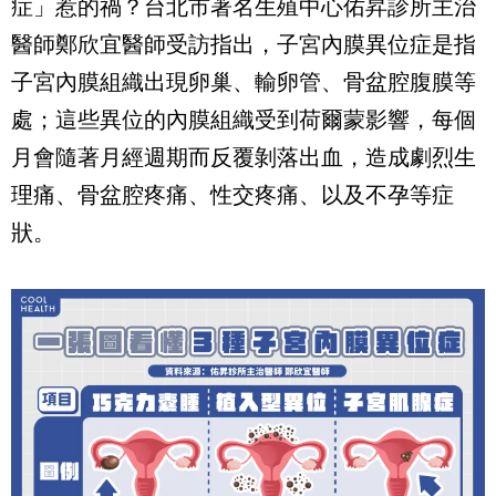
症」惹的禍？台北市著名生殖中心佑昇診所主治
醫師鄭欣宜醫師受訪指出，子宮內膜異位症是指
子宮內膜組織出現卵巢、輸卵管、骨盆腔腹膜等
處；這些異位的內膜組織受到荷爾蒙影響，每個
月會隨著月經週期而反覆剝落出血，造成劇烈生
理痛、骨盆腔疼痛、性交疼痛、以及不孕等症
狀。