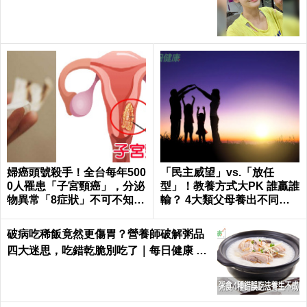
婦癌頭號殺手！全台每年500
「民主威望」vs.「放任
0人罹患「子宮頸癌」，分泌
型」！教養方式大PK 誰贏誰
物異常「8症狀」不可不知｜
輸？ 4大類父母養出不同性
每日健康Health
格的孩子
破病吃稀飯竟然更傷胃？營養師破解粥品
四大迷思，吃錯乾脆別吃了｜每日健康 He
alth