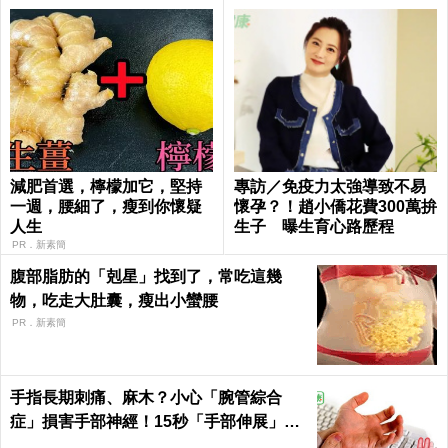
減肥首選，檸檬加它，堅持
專訪／免疫力太強導致不易
一週，腰細了，瘦到你懷疑
懷孕？！趙小僑花費300萬拚
人生
生子 曝生育心路歷程
PR．新素簡
腹部脂肪的「剋星」找到了，常吃這幾
物，吃走大肚囊，瘦出小蠻腰
PR．新素簡
手指長期刺痛、麻木？小心「腕管綜合
症」損害手部神經！15秒「手部伸展」這
樣練，別讓身體空「腕」惜！