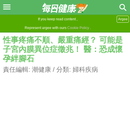
If you keep read content ,
Argee
Represent argee with ours
Cookie Policy
.
性事疼痛不順、嚴重痛經？ 可能是
子宮內膜異位症徵兆！ 醫：恐成懷
孕絆腳石
責任編輯:
潮健康
/ 分類:
婦科疾病