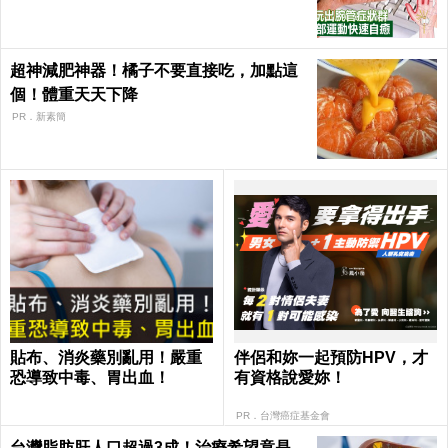
超神減肥神器！橘子不要直接吃，加點這
個！體重天天下降
PR．新素簡
貼布、消炎藥別亂用！嚴重
伴侶和妳一起預防HPV，才
恐導致中毒、胃出血！
有資格說愛妳！
PR．台灣癌症基金會
台灣脂肪肝人口超過3成！治療希望竟是