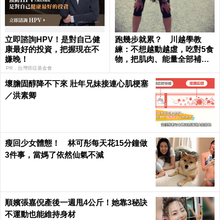
立即諮詢HPV！是對自己健
跑幾步就累？ 川越學教
康最好的投資，把握現在不
練：不想越動越虛，吃對5食
嫌晚！
物，把肌肉、能量全部補回
來
PR．台灣癌症基金會
壞膽固醇降不下來 壯年兄妹接連心肌梗塞
／洪素卿
瘦回少女體態！ 林可彤每天花15分鐘做
3件事，當媽了依然仙氣不減
順嬪張嘉倪產後一週甩4公斤！她靠3秘訣
不運動也能維持身材