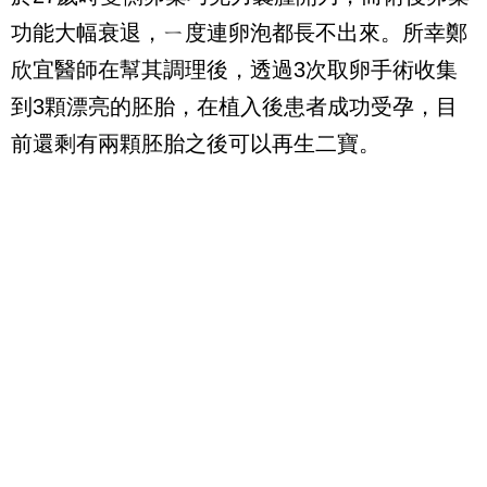
功能大幅衰退，ㄧ度連卵泡都長不出來。所幸鄭
欣宜醫師在幫其調理後，透過3次取卵手術收集
到3顆漂亮的胚胎，在植入後患者成功受孕，目
前還剩有兩顆胚胎之後可以再生二寶。