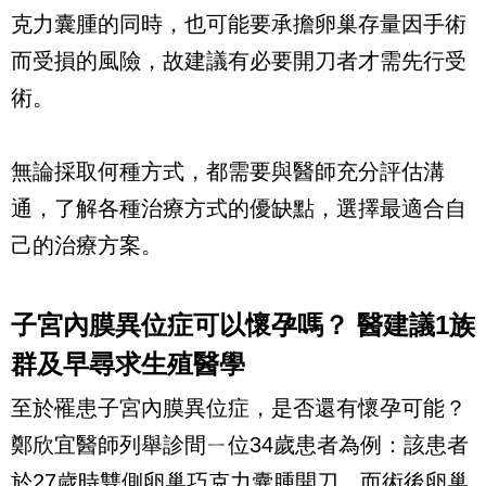
克力囊腫的同時，也可能要承擔卵巢存量因手術
而受損的風險，故建議有必要開刀者才需先行受
術。
無論採取何種方式，都需要與醫師充分評估溝
通，了解各種治療方式的優缺點，選擇最適合自
己的治療方案。
子宮內膜異位症可以懷孕嗎？ 醫建議1族
群及早尋求生殖醫學
至於罹患子宮內膜異位症，是否還有懷孕可能？
鄭欣宜醫師列舉診間ㄧ位34歲患者為例：該患者
於27歲時雙側卵巢巧克力囊腫開刀，而術後卵巢