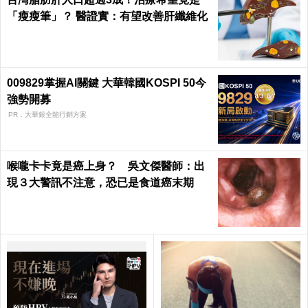
「瘦瘦筆」？ 醫證實：有望改善肝纖維化
009829掌握AI關鍵 大華韓國KOSPI 50今
強勢開募
PR．大華銀全能行銷方案
喉嚨卡卡竟是癌上身？ 吳文傑醫師：出
現３大警訊不注意，恐已是食道癌末期