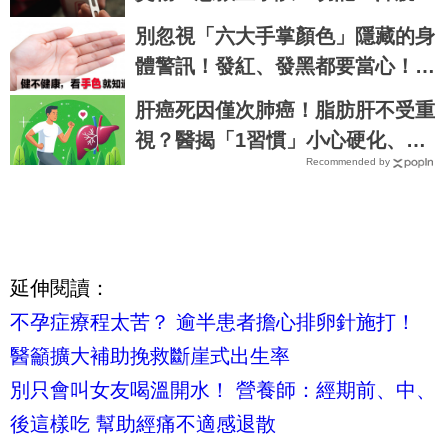
蓋送」
別忽視「六大手掌顏色」隱藏的身
體警訊！發紅、發黑都要當心！｜
每日健康Health
肝癌死因僅次肺癌！脂肪肝不受重
視？醫揭「1習慣」小心硬化、變
Recommended by
腫瘤
延伸閱讀：
不孕症療程太苦？ 逾半患者擔心排卵針施打！
醫籲擴大補助挽救斷崖式出生率
別只會叫女友喝溫開水！ 營養師：經期前、中、
後這樣吃 幫助經痛不適感退散