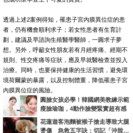
透過上述2案例得知，罹患子宮內膜異位症的患
者，仍有機會順利求子；若女性患者有生育計
劃，建議及早諮詢生殖醫學醫師，一圓求子夢
想。另外，呼籲女性朋友若有月經疼痛、經期不
規則、性交疼痛等症狀，應及早就醫檢查並投入
治療。同時，也要保持健康的生活習慣，避免環
境荷爾蒙的暴露，以及控制體重，降低罹患子宮
內膜異位症的風險。
圓臉女孩必學！韓國網美教練示範
瘦臉瑜珈，4動作臉變緊實超有感
花蓮遊客泡麵被猴子搶走導致大腿
燙傷 急救五字訣：切記「沖脫泡