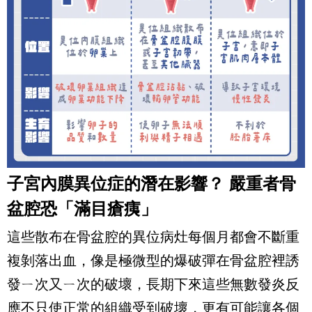
子宮內膜異位症的潛在影響？ 嚴重者骨
盆腔恐「滿目瘡痍」
這些散布在骨盆腔的異位病灶每個月都會不斷重
複剝落出血，像是極微型的爆破彈在骨盆腔裡誘
發ㄧ次又ㄧ次的破壞，長期下來這些無數發炎反
應不只使正常的組織受到破壞，更有可能讓各個