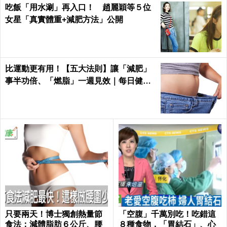
吃飯「用水涮」再入口！ 趙麗穎等５位
女星「真實體重+減肥方法」公開
比運動更有用！【五大法則】讓「減肥」
事半功倍、「燃脂」一週見效｜每日健康
Health
只要兩天！博士獨創熱量節
「空腹」千萬別吃！吃錯這
食法：減體脂肪６公斤、腰
８種食物，「胃結石」、心