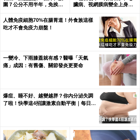
圍７公分不用半年，免挨餓
臟病、視網膜病變全上身｜
也好好瘦｜每日健康 Health
每日健康Health
人體免疫細胞70%在腸胃道！外食族這樣
吃才不會免疫力崩盤！
一變冷、下雨膝蓋就有感？醫曝「天氣
痛」成因：有舊傷、關節發炎更要命
爆痘、睡不好、越變越胖？你內分泌失調
了啦！快學這4招讓激素自動平衡｜每日健
康 Health