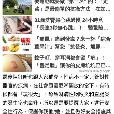
要運動就要做 "第一名" 的：「走
路」是最簡單的抗癌方法，在加
「一個動作」效果倍增！
81歲洗腎婦心跳過慢 24小時竟
「長達3秒無心跳」！ 醫驚險裝
新型節律器
「痛風」痛到發瘋？來一杯「綜合
薑果汁」幫您「抗發炎、通尿
酸」！｜每日健康Health
蚊子叮、穿耳洞都會留「疤」！
「蟹足腫」讓你的皮膚坑坑巴巴，
Recommended by
快學這8 種天然療法，讓你皮膚不
最後陳鈺昕也跟大家補充，性病不一定只針對性
NG
器官的疾病，在社會風氣逐漸開放的當下，有時
候都會「玩很大」
，
導致淋病性咽喉炎和直腸炎
的發生率也攀升，所以還是要提醒大家，進行安
全性行為，保護你我他
/
她，並且做好安全措施與