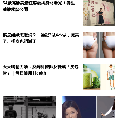
54歲高勝美超狂容貌與身材曝光！養生、
凍齡秘訣公開
橘皮組織怎麼消？ 謹記3做4不做，腿美
了、橘皮也消滅了
天天喝精力湯，麻醉科醫師反變成「皮包
骨」｜每日健康 Health