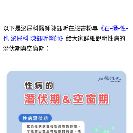
以下是泌尿科醫師陳鈺昕在臉書粉專
《石•攝•性•
也 泌尿科 陳鈺昕醫師》
給大家詳細說明性病的
潛伏期與空窗期：