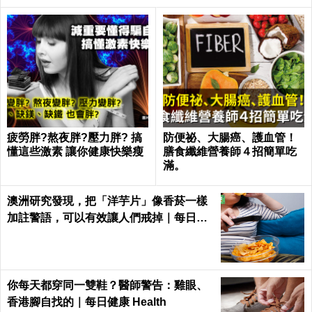
疲勞胖?熬夜胖?壓力胖? 搞
防便祕、大腸癌、護血管！
懂這些激素 讓你健康快樂瘦
膳食纖維營養師４招簡單吃
滿。
澳洲研究發現，把「洋芋片」像香菸一樣
加註警語，可以有效讓人們戒掉｜每日健
康 Health
你每天都穿同一雙鞋？醫師警告：雞眼、
香港腳自找的｜每日健康 Health