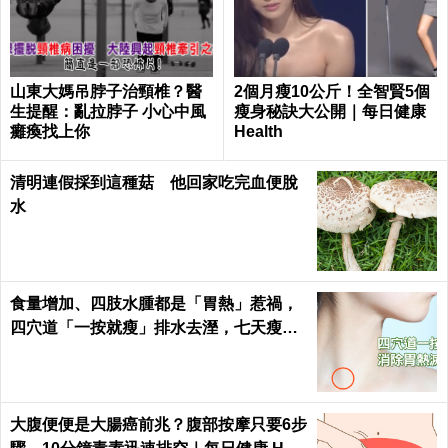
山東大媽吊脖子治頸椎？醫
2個月瘦10公斤！全智賢5個
生提醒：亂拉脖子 小心中風
瘦身秘訣大公開｜每日健康
癱瘓找上你
Health
清明連假採到這種菇 他回家吃完血便脫
水
食量增加、四肢水腫都是「胃熱」惹禍，
四穴道「一按就瘦」排水去溼，七天瘦三
斤不復胖｜每日健康 Health
大腹便便是大腸癌前兆？腹部按摩只要6步