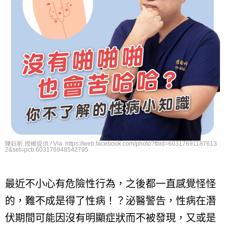
陳鈺昕 授權提供 / Via https://web.facebook.com/photo?fbid=60317691187613
2&set=pcb.603176948542795
最近不小心有危險性行為，之後都一直感覺怪怪
的，難不成是得了性病！？泌醫警告，性病在潛
伏期間可能因沒有明顯症狀而不被發現，又或是