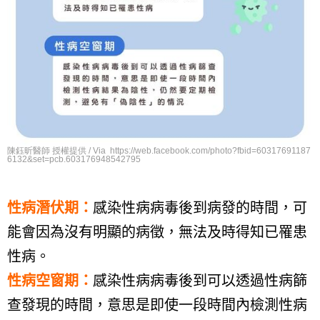
陳鈺昕醫師 授權提供 / Via https://web.facebook.com/photo?fbid=60317691187
6132&set=pcb.603176948542795
性病潛伏期：
感染性病病毒後到病發的時間，可
能會因為沒有明顯的病徵，無法及時得知已罹患
性病。
性病空窗期：
感染性病病毒後到可以透過性病篩
查發現的時間，意思是即使一段時間內檢測性病