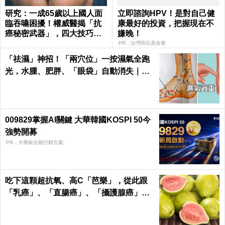
研究：一成65歲以上國人面
立即諮詢HPV！是對自己健
臨吞嚥困擾！權威醫揭「抗
康最好的投資，把握現在不
癌秘密武器」，四大技巧肌
嫌晚！
活喉嚨
PR．台灣癌症基金會
「祛濕」神招！「兩穴位」一按濕氣全跑
光，水腫、肥胖、「眼袋」自動消失｜每
日健康Health
009829掌握AI關鍵 大華韓國KOSPI 50今
強勢開募
PR．大華銀全能行銷方案
吃下這顆超抗氧、高C「芭樂」，從此跟
「乳癌」、「直腸癌」、「攝護腺癌」、
「甲腫」一刀兩斷！