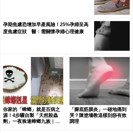
孕期焦慮恐增加早產風險！25%孕婦呈高
度焦慮症狀 醫：需關懷孕婦心理健康
你家的「蟑螂」就是百病之
「腳底筋膜炎」一碰地痛到
源！4步驟自製「天然殺蟲
哭？陳塗墻教這樣刮痧有效
劑」一夜株連蟑螂九族｜每
調理
日健康 Health