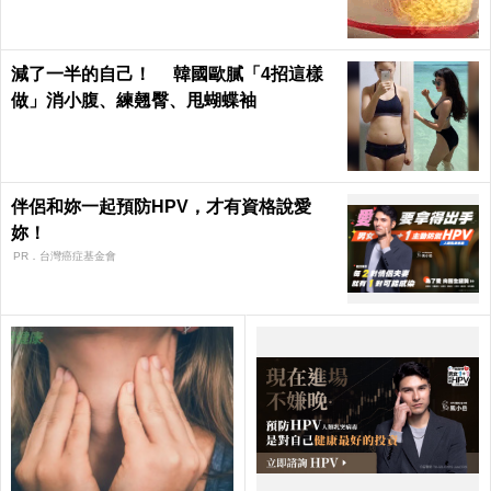
減了一半的自己！ 韓國歐膩「4招這樣
做」消小腹、練翹臀、甩蝴蝶袖
伴侶和妳一起預防HPV，才有資格說愛
妳！
PR．台灣癌症基金會