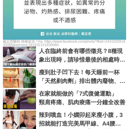
戴定恩醫師 授權提供 / Via https://www.facebook.com/photo/?fbid=2431020918
30066&set=pcb.243102151830060
人在臨終前會有哪些徵兆？8種現
象出現時，請珍惜最後的相處時光
｜每日健康 Health
瘦到肚子凹下去！每天睡前一杯
「天然剷肉劑」排出體內廢物、燃
脂效果200%｜每日健康
在家就能做的「7式復健運動」
頸肩疼痛、肌肉痠痛一分鐘全改善
辣到噴血！小嫻卯起來瘦小腹，3
招就能打造完美馬甲線、A4腰｜