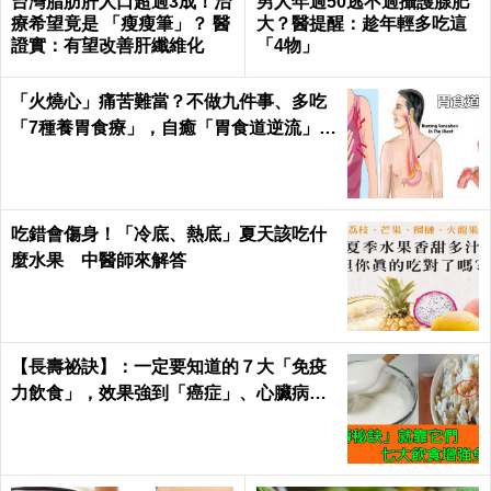
台灣脂肪肝人口超過3成！治
男人年過50逃不過攝護腺肥
療希望竟是 「瘦瘦筆」？ 醫
大？醫提醒：趁年輕多吃這
證實：有望改善肝纖維化
「4物」
「火燒心」痛苦難當？不做九件事、多吃
「7種養胃食療」，自癒「胃食道逆流」不
求人！
吃錯會傷身！「冷底、熱底」夏天該吃什
麼水果 中醫師來解答
【長壽祕訣】：一定要知道的７大「免疫
力飲食」，效果強到「癌症」、心臟病、
糖尿病都怕！｜每日健康Health