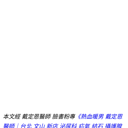
本文經 戴定恩醫師 臉書粉專
《熱血暖男 戴定恩
醫師｜台北 文山 新店 泌尿科 疝氣 結石 攝護腺