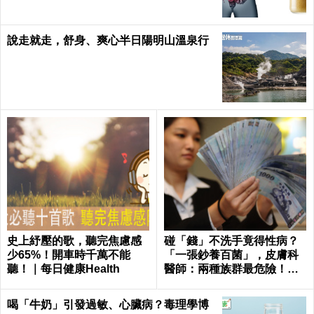
說走就走，舒身、爽心半日陽明山溫泉行
史上紓壓的歌，聽完焦慮感
碰「錢」不洗手竟得性病？
少65%！開車時千萬不能
「一張鈔養百菌」，皮膚科
聽！｜每日健康Health
醫師：兩種族群最危險！｜
每日健康Health
喝「牛奶」引發過敏、心臟病？毒理學博