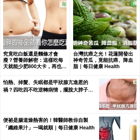
究竟吃白飯還是麵條才會
台灣抗癌之光！花蓮開發出
瘦？營養師解密：這樣吃每
神奇苦瓜，竟能抗癌、降血
天就能少肥800大卡，再也不
脂｜每日健康 Health
落入復胖陷阱｜每日健康 He
alth
怕熱、掉髮、失眠都是甲狀腺亢進惹的
禍？四吃四不吃逆轉病情，擺脫大脖子！
｜每日健康 Health
便祕是腸道燥熱害的！韓醫師教你自製
「纖維果汁」一喝就順｜每日健康 Health