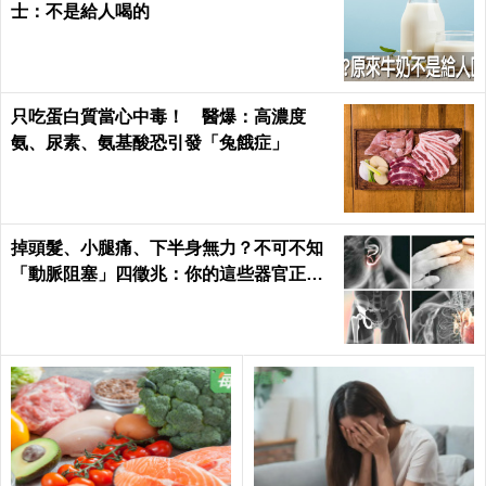
士：不是給人喝的
只吃蛋白質當心中毒！ 醫爆：高濃度
氨、尿素、氨基酸恐引發「兔餓症」
掉頭髮、小腿痛、下半身無力？不可不知
「動脈阻塞」四徵兆：你的這些器官正在
壞死！｜每日健康 Health