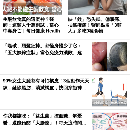
生酮飲食真的這麼神？醫
缺「鎂」恐失眠、偏頭痛、
師：這類人千萬別試，當心
抽筋痠痛！醫師點名「3類
中毒身亡｜每日健康 Health
人」多吃9種食物
「嘴破、頭髮狂掉」都怪身體少了它：
「五大缺鋅症狀」當心免疫力潰敗、危機
一觸即發！3食物救回來｜每日健康Healt
h
90%女生大腿都有可怕橘皮！3個動作天天
練，鏟除脂肪、消滅橘皮，找回穿短褲的
自信｜每日健康 Health
你我都該吃：「益生菌」控血糖、解憂
鬱，還能預防「大腸癌」！每天這時間吃
最有效｜每日健康Health