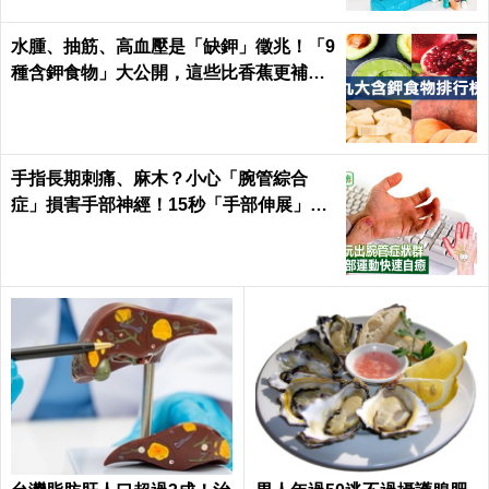
水腫、抽筋、高血壓是「缺鉀」徵兆！「9
種含鉀食物」大公開，這些比香蕉更補鉀
｜每日健康 Health
手指長期刺痛、麻木？小心「腕管綜合
症」損害手部神經！15秒「手部伸展」這
樣練，別讓身體空「腕」惜！