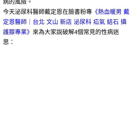
病的風險。
今天泌尿科醫師戴定恩在臉書粉專
《熱血暖男 戴
定恩醫師｜台北 文山 新店 泌尿科 疝氣 結石 攝
護腺專業》
來為大家說破解
4
個常見的性病迷
思：