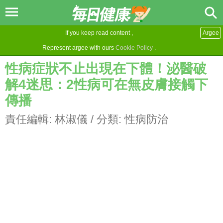
If you keep read content ,
Argee
Represent argee with ours
Cookie Policy
.
性病症狀不止出現在下體！泌醫破
解4迷思：2性病可在無皮膚接觸下
傳播
責任編輯:
林淑儀
/ 分類:
性病防治