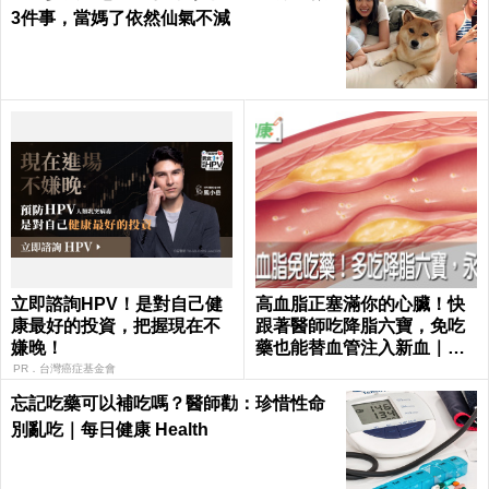
3件事，當媽了依然仙氣不減
立即諮詢HPV！是對自己健
高血脂正塞滿你的心臟！快
康最好的投資，把握現在不
跟著醫師吃降脂六寶，免吃
嫌晚！
藥也能替血管注入新血｜每
日健康 Health
PR．台灣癌症基金會
忘記吃藥可以補吃嗎？醫師勸：珍惜性命
別亂吃｜每日健康 Health