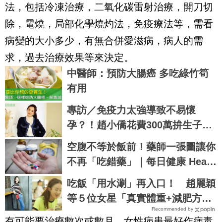
法，包括冷凍治療，二氧化碳雷射治療，開刀切
除，電燒，局部化學燒灼法，免疫療法等，需看
病變的大小多少，有無合併愛滋病，病人的需
求，過去治療效果等來決定。
中醫師：預防大腸癌 多吃綠竹筍
有用
專訪／免疫力太強導致不易懷
孕？！趙小僑花費300萬拚生子
曝生育心路歷程
空腹不等於飯前！藥師一張圖讓你
不再「吃錯藥」｜每日健康 Healt
h
吃飯「用水涮」再入口！ 趙麗穎
等５位女星「真實體重+減肥方
Recommended by
法」公開
有可能要治療數次或數月。女性病患最好作病毒