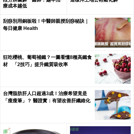
療成本越低
刮痧別用銅板啦！中醫師親授刮痧秘訣｜
每日健康 Health
狂吃櫻桃、葡萄補鐵？一圖看懂8種高鐵食
材 「2技巧」提升鐵質吸收率
台灣脂肪肝人口超過3成！治療希望竟是
「瘦瘦筆」？ 醫證實：有望改善肝纖維化