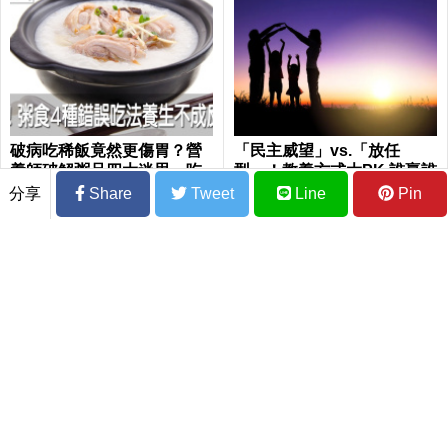
破病吃稀飯竟然更傷胃？營
「民主威望」vs.「放任
養師破解粥品四大迷思，吃
型」！教養方式大PK 誰贏誰
錯乾脆別吃了｜每日健康 He
輸？ 4大類父母養出不同性
分享
Share
Tweet
Line
Pin
alth
格的孩子
新冠後遺症好不了怎麼辦？ 《刺絡針》：
攝取「益生菌」半年症狀有望緩解6成以上
肝癌死因僅次肺癌！脂肪肝不受重視？醫
揭「1習慣」小心硬化、變腫瘤