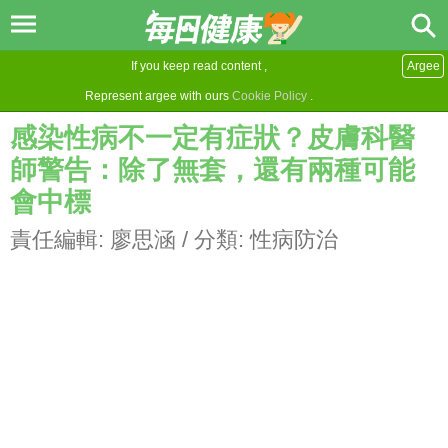
If you keep read content ,
Argee
Represent argee with ours
Cookie Policy
.
感染性病不一定有症狀？皮膚科醫
師警告：除了無套，還有兩種可能
會中標
責任編輯:
廖思涵
/ 分類:
性病防治