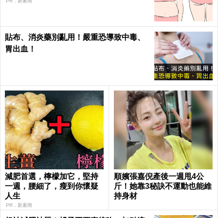
PR．新素簡
貼布、消炎藥別亂用！嚴重恐導致中毒、
胃出血！
減肥首選，檸檬加它，堅持
順嬪張嘉倪產後一週甩4公
一週，腰細了，瘦到你懷疑
斤！她靠3秘訣不運動也能維
人生
持身材
PR．新素簡