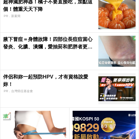
超神減肥神器！橘子不要直接吃，加點這
個！體重天天下降
PR．新素簡
腋下冒痘＝身體故障！四部位長痘痘當心
發炎、化膿、潰爛，愛抽菸和肥胖者更要
小心｜每日健康 Health
伴侶和妳一起預防HPV，才有資格說愛
妳！
PR．台灣癌症基金會