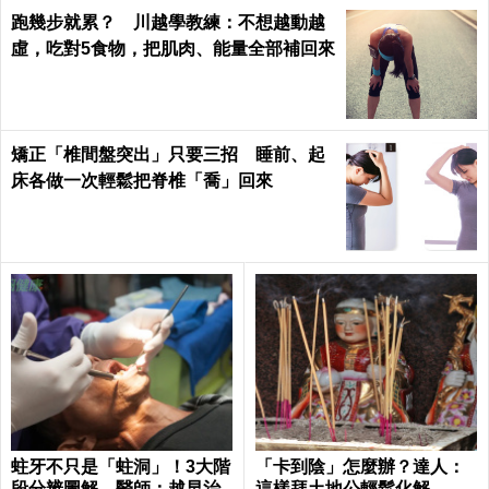
跑幾步就累？ 川越學教練：不想越動越
虛，吃對5食物，把肌肉、能量全部補回來
矯正「椎間盤突出」只要三招 睡前、起
床各做一次輕鬆把脊椎「喬」回來
蛀牙不只是「蛀洞」！3大階
「卡到陰」怎麼辦？達人：
段分辨圖解 醫師：越早治
這樣拜土地公輕鬆化解