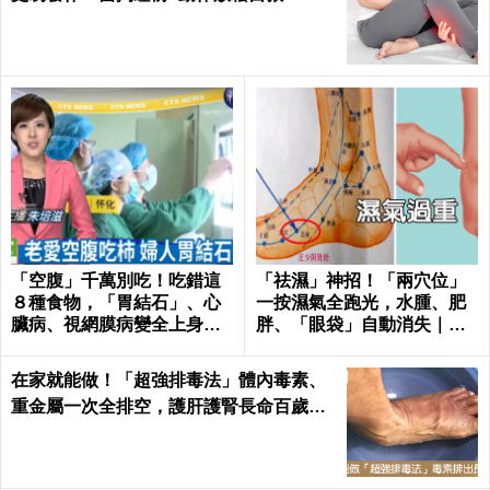
「空腹」千萬別吃！吃錯這
「祛濕」神招！「兩穴位」
８種食物，「胃結石」、心
一按濕氣全跑光，水腫、肥
臟病、視網膜病變全上身｜
胖、「眼袋」自動消失｜每
每日健康Health
日健康Health
在家就能做！「超強排毒法」體內毒素、
重金屬一次全排空，護肝護腎長命百歲｜
每日健康 Health