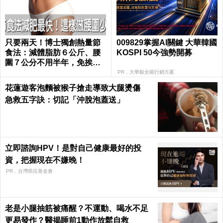
只要兩天！博士獨創熱量節
009829掌握AI關鍵 大華韓國
食法：減體脂肪６公斤、腰
KOSPI 50今強勢開募
圍７公分不用半年，免挨餓
也好好瘦｜每日健康 Health
PR．大華銀全能行銷方案
花蓮遊客泡麵被猴子搶走導致大腿燙傷
急救五字訣：切記「沖脫泡蓋送」
立即諮詢HPV！是對自己健康最好的投
資，把握現在不嫌晚！
PR．台灣癌症基金會
老是小腿抽筋被痛醒？不運動、喝水不足
更易發作？醫揭睡前1動作放鬆自救