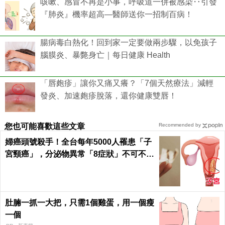
咳嗽、感冒不再是小事，呼吸道一併被感染‥引發
『肺炎』機率超高—醫師送你一招制百病！
腸病毒白熱化！回到家一定要做兩步驟，以免孩子
腦膜炎、暴斃身亡｜每日健康 Health
「唇皰疹」讓你又痛又癢？「7個天然療法」減輕
發炎、加速皰疹脫落，還你健康雙唇！
您也可能喜歡這些文章
Recommended by
婦癌頭號殺手！全台每年5000人罹患「子
宮頸癌」，分泌物異常「8症狀」不可不知
｜每日健康Health
肚腩一抓一大把，只需1個雞蛋，用一個瘦
一個