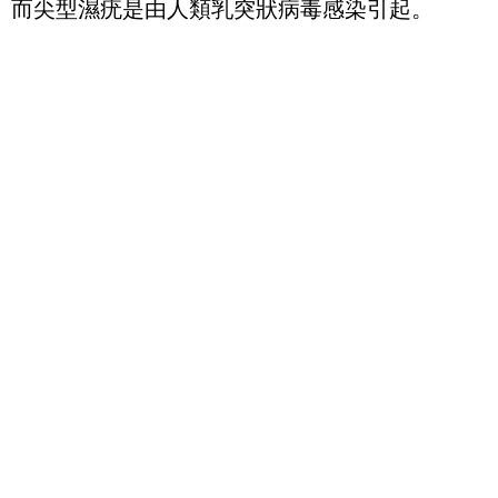
而尖型濕疣是由人類乳突狀病毒感染引起。