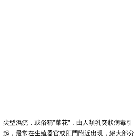
尖型濕疣，或俗稱”菜花”，由人類乳突狀病毒引
起，最常在生殖器官或肛門附近出現，絕大部分