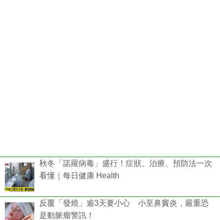
秋冬「諾羅病毒」盛行！症狀、治療、預防法一次
看懂｜每日健康 Health
反覆「發燒」逾3天要小心 小至鼻竇炎，嚴重恐
是動脈瘤警訊！