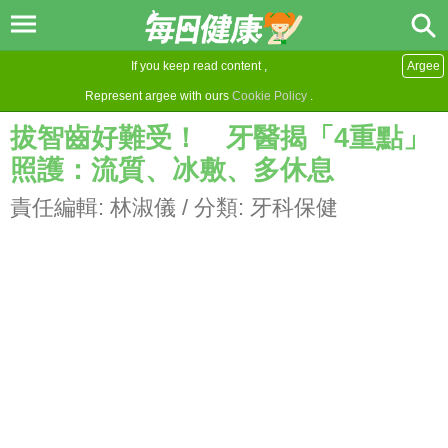
If you keep read content ,
Argee
Represent argee with ours
Cookie Policy
.
拔智齒好難受！ 牙醫揭「4重點」
照護：流質、冰敷、多休息
責任編輯:
林淑儀
/ 分類:
牙科保健