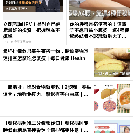
立即諮詢HPV！是對自己健
你的胖都是宿便害的！這輩
康最好的投資，把握現在不
子不想再當小腹婆，這4種便
嫌晚！
秘終結者不認識就虧大了｜
每日健康 Health
PR．台灣癌症基金會
超強排毒飲只靠生薑搭一物，腸道廢物迅
速排空怎麼吃怎麼瘦｜每日健康 Health
「脂肪肝」吃對食物就能救！2步驟「養生
湯粥」增強免疫力、擊退有害自由基｜每
日健康 Health
【糖尿病照護三分鐘報你知】糖尿病睡覺
時低血糖易直接昏迷？這些都要注意！陳