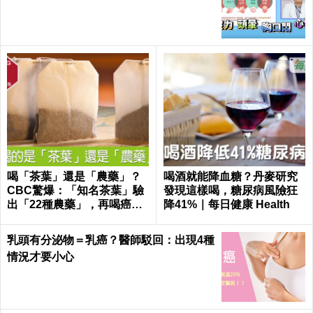
仰霖醫師
喝「茶葉」還是「農藥」？
喝酒就能降血糖？丹麥研究
CBC驚爆：「知名茶葉」驗
發現這樣喝，糖尿病風險狂
出「22種農藥」，再喝癌
降41%｜每日健康 Health
症、賀爾蒙失調找上門｜每
日健康 Health
乳頭有分泌物＝乳癌？醫師駁回：出現4種
情況才要小心