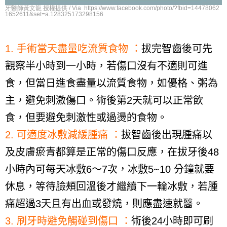
牙醫師黃文龍 授權提供 / Via https://www.facebook.com/photo/?fbid=14478062
1652611&set=a.128325173298156
1.
手術當天盡量吃流質食物 ：
拔完智齒後可先
觀察半小時到一小時，若傷口沒有不適則可進
食，但當日進食盡量以流質食物，如優格、粥為
主，避免刺激傷口。術後第
2
天就可以正常飲
食，但要避免刺激性或過燙的食物。
2.
可適度冰敷減緩腫痛 ：
拔智齒後出現腫痛以
及皮膚瘀青都算是正常的傷口反應，在拔牙後
48
小時內可每天冰敷
6
～
7
次，冰敷
5~10
分鐘就要
休息，等待臉頰回溫後才繼續下一輪冰敷，若腫
痛超過
3
天且有出血或發燒，則應盡速就醫。
3.
刷牙時避免觸碰到傷口 ：
術後
24
小時即可刷