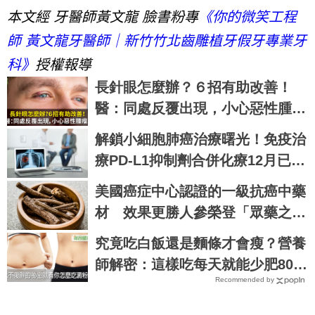
本文經 牙醫師黃文龍 臉書粉專
《你的微笑工程
師 黃文龍牙醫師｜新竹竹北齒雕植牙假牙專業牙
科》
授權報導
長針眼怎麼辦？６招有助改善！
醫：同處反覆出現，小心惡性腫
瘤。
解鎖小細胞肺癌治療曙光！免疫治
療PD-L1抑制劑合併化療12月已納
健保給付
美國癌症中心認證的一級抗癌中藥
材 效果更勝人參榮登「眾藥之
王」｜每日健康 Health
究竟吃白飯還是麵條才會瘦？營養
師解密：這樣吃每天就能少肥800
Recommended by
大卡，再也不落入復胖陷阱｜每日
健康 Health