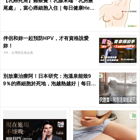
【乳癌死角】難察覺！乳腺末端「乳房腋
尾處」，當心癌細胞入住｜每日健康Healt
h
伴侶和妳一起預防HPV，才有資格說愛
妳！
PR．台灣癌症基金會
別放棄治療阿！日本研究：泡溫泉能致9
9％的癌細胞於死地，泡越熱越好｜每日健
康 Health