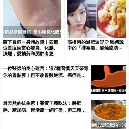
腋下冒痘＝身體故障！四部
高橋南的減肥週記♡ 喝傳說
位長痘痘當心發炎、化膿、
中的「排毒湯」燃燒脂肪～
潰爛，愛抽菸和肥胖者更要
小心｜每日健康 Health
一位醫師的良心建言：這7種習慣天天荼毒
你的胃黏膜！再不改胃酸逆流、癌症是遲
早的事｜每日健康 Health
最天然的抗生素！薑黃７種吃法：將肥
胖、糖尿病、胃潰瘍一網打盡，但三種人
千萬別吃｜每日健康 Health