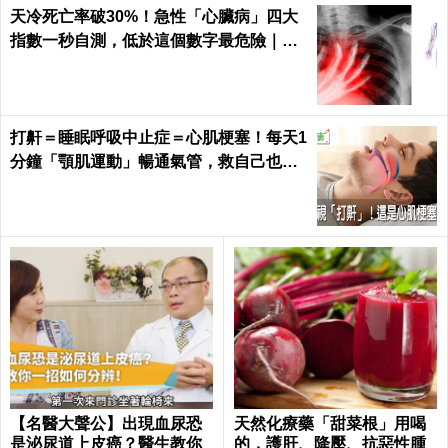
天冷死亡率破30%！急性「心臟病」四大
指數一秒自測，低於這個數字最危險｜每
日健康 Health
打鼾＝睡眠呼吸中止症＝心肌梗塞！每天1
分鐘「顎肌運動」暢通氣管，救自己也救
枕邊人｜每日健康 Health
【名醫大聲公】出現血尿恐
天然化療藥「甜菜根」用喝
是泌尿道上皮癌？醫生教你
的，護肝、降壓、抗惡性腫