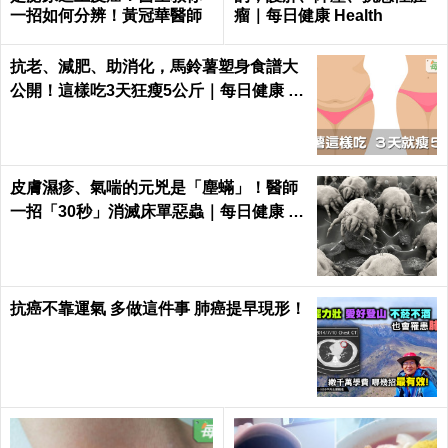
一招如何分辨！黃冠華醫師
瘤｜每日健康 Health
抗老、減肥、助消化，馬鈴薯塑身食譜大
公開！這樣吃3天狂瘦5公斤｜每日健康 H
ealth
皮膚濕疹、氣喘的元兇是「塵蟎」！醫師
一招「30秒」消滅床單惡蟲｜每日健康 H
ealth
抗癌不靠運氣 多做這件事 肺癌提早現形！