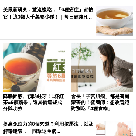
美最新研究：薑這樣吃，「6種癌症」都怕
它！這3類人千萬要少碰！｜每日健康Hea
lth
降膽固醇、預防蛀牙！1杯紅
會長「子宮肌瘤」都是荷爾
茶=6顆蘋果，還具備這些成
蒙害的！營養師：想改善絕
分與功效
對別吃「4種食物」
提高免疫力的8個穴道？利用按壓法，以及
解毒建議，一同擊退生病...