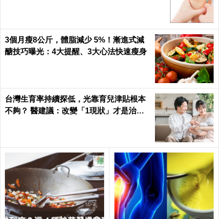
3個月瘦8公斤，體脂減少 5%！漸進式減
醣技巧曝光：4大提醒、3大心法快速瘦身
台灣生育率持續探低，光靠育兒津貼根本
不夠？ 醫建議：改變「1現狀」才是治本
之道