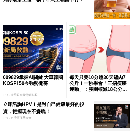
009829掌握AI關鍵 大華韓國
每天只要10分鐘30天鏟肉7
KOSPI 50今強勢開募
公斤！一秒學會「三招瘦腰
運動」：腰圍頓減18公分，
不飆汗躺在床就能練！
PR．大華銀全能行銷方案
立即諮詢HPV！是對自己健康最好的投
資，把握現在不嫌晚！
PR．台灣癌症基金會