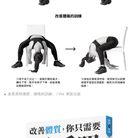
▲ 改善肩頸僵硬、腰痛的訓練。 / Via 東販出版