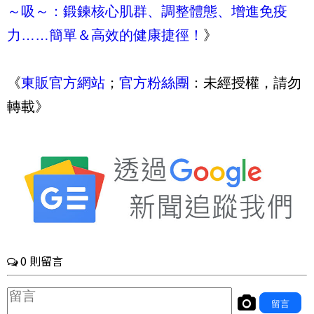
～吸～：鍛鍊核心肌群、調整體態、增進免疫
力……簡單＆高效的健康捷徑！
》
《
東販官方網站
；
官方粉絲團
：未經授權，請勿
轉載》