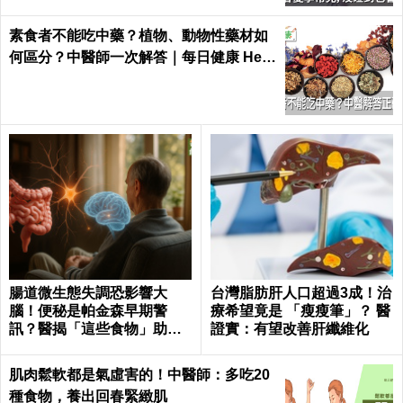
素食者不能吃中藥？植物、動物性藥材如
何區分？中醫師一次解答｜每日健康 Heal
th
腸道微生態失調恐影響大
台灣脂肪肝人口超過3成！治
腦！便秘是帕金森早期警
療希望竟是 「瘦瘦筆」？ 醫
訊？醫揭「這些食物」助改
證實：有望改善肝纖維化
善
肌肉鬆軟都是氣虛害的！中醫師：多吃20
種食物，養出回春緊緻肌