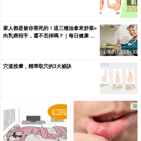
家人都是被你害死的！這三種油拿來炒菜=
向乳癌招手，還不丟掉嗎？｜每日健康 He
alth
穴道按摩，精準取穴的3大祕訣