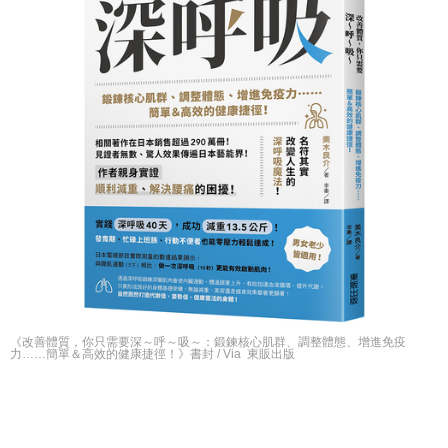
《改善體質，你只需要深～呼～吸～：鍛鍊核心肌群、調整體態、增進免疫
力……簡單＆高效的健康捷徑！》書封 / Via 東販出版