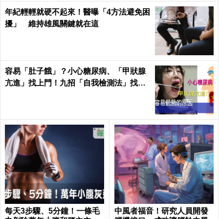
年紀輕輕就硬不起來！醫曝「4方法避免困
擾」 維持雄風關鍵就在這
容易「肚子餓」？小心糖尿病、「甲狀腺
亢進」找上門！九招「自我檢測法」找出
易餓原因
每天3步驟、5分鐘！一條毛
中風者福音！研究人員開發