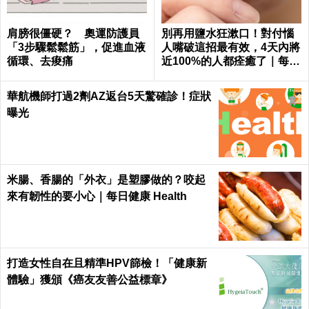
肩膀很僵硬？ 奧運防護員
別再用鹽水狂漱口！對付惱
「3步驟鬆鬆筋」，促進血液
人嘴破這招最有效，4天內將
循環、去痠痛
近100%的人都痊癒了｜每日
健康 Health
華航機師打過2劑AZ返台5天驚確診！症狀
曝光
米腸、香腸的「外衣」是塑膠做的？咬起
來有韌性的要小心｜每日健康 Health
打造女性自在且精準HPV篩檢！「健康新
體驗」獲頒《癌友友善公益標章》