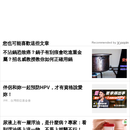
您也可能喜歡這些文章
Recommended by
不沾鍋恐致癌？鍋子有刮痕會吃進重金
屬？招名威教授教你如何正確用鍋
伴侶和妳一起預防HPV，才有資格說愛
妳！
PR．台灣癌症基金會
尿液上有一層浮油，是什麼病？專家：看
到浮油搭上這一物，不馬上就醫不行！