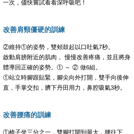
一次，儘快嘗試看看深呼吸吧！
改善肩頸僵硬的訓練
②維持①的姿勢，雙頰鼓起以口吐氣
7
秒。
啟動肩膀附近的肌肉， 慢慢改善疼痛，並且將身
體導回正確的姿勢。① ～ ② 做
6
組。
①站立時腳跟貼緊，腳尖向外打開，雙手向後伸
直，手掌交扣，臍下丹田用力，鼻腔吸氣
3
秒。
改善腰痛的訓練
①椅子坐三分之一，雙腳打開到最大，腰往下