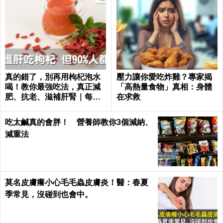
真的錯了，別再用枸杞泡水
壓力讓你愛吃炸雞？專家揭
喝！教你最強吃法，真正減
「高熱量食物」真相：身體
肥、抗老、滋補肝腎｜每日
在求救
健康Health
吃太鹹真的會胖！ 營養師教你3個減納、
減重法
莫名皮膚癢小心毛毛蟲皮膚炎！醫：春夏
季常見，沒碰到也會中。