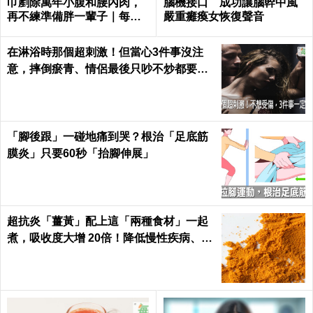
巾剷除萬年小腹和腰內肉，
腦機接口 成功讓腦幹中風
再不練準備胖一輩子｜每日
嚴重癱瘓女恢復聲音
健康 Health
在淋浴時那個超刺激！但當心3件事沒注
意，摔倒瘀青、情侶最後只吵不炒都要怪
自己｜每日健康 Health
「腳後跟」一碰地痛到哭？根治「足底筋
膜炎」只要60秒「抬腳伸展」
超抗炎「薑黃」配上這「兩種食材」一起
煮，吸收度大增 20倍！降低慢性疾病、癌
症發生率！