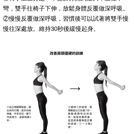
彎，雙手往椅子下伸，放鬆身體反覆做深呼吸。
②慢慢反覆做深呼吸，習慣後可以試著將雙手慢
慢往深處放。維持
30
秒後緩慢起身。