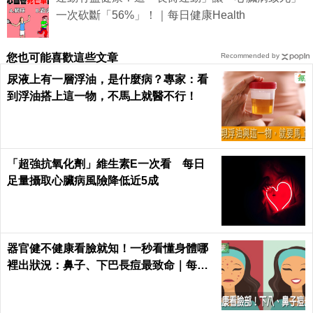
一次砍斷「56%」！｜每日健康Health
您也可能喜歡這些文章
Recommended by
尿液上有一層浮油，是什麼病？專家：看
到浮油搭上這一物，不馬上就醫不行！
「超強抗氧化劑」維生素E一次看 每日
足量攝取心臟病風險降低近5成
器官健不健康看臉就知！一秒看懂身體哪
裡出狀況：鼻子、下巴長痘最致命｜每日
健康 Health