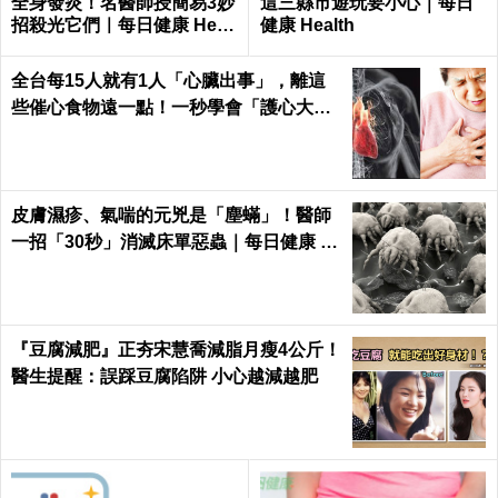
全身發炎！名醫師授簡易3妙
這三縣市遊玩要小心｜每日
招殺光它們｜每日健康 Healt
健康 Health
h
全台每15人就有1人「心臟出事」，離這
些催心食物遠一點！一秒學會「護心大
法」｜每日健康 Health
皮膚濕疹、氣喘的元兇是「塵蟎」！醫師
一招「30秒」消滅床單惡蟲｜每日健康 H
ealth
『豆腐減肥』正夯宋慧喬減脂月瘦4公斤！
醫生提醒：誤踩豆腐陷阱 小心越減越肥