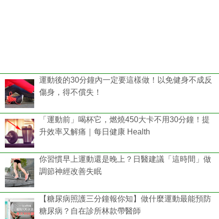
運動後的30分鐘內一定要這樣做！以免健身不成反
傷身，得不償失！
「運動前」喝杯它，燃燒450大卡不用30分鐘！提
升效率又解痛｜每日健康 Health
你習慣早上運動還是晚上？日醫建議「這時間」做
調節神經改善失眠
【糖尿病照護三分鐘報你知】做什麼運動最能預防
糖尿病？自在診所林款帶醫師