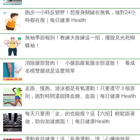
跑步一小時反變胖！想瘦身關鍵在無氧，做對24小
時都在瘦｜每日健康 Health
無袖季節報到！教練大推練這一招，擺脫見光死蝴
蝶袖！
消除腿部贅肉！ 小腿肌蘿蔔腿全部退散！ 養成
名模雙腿就是這麼簡單
走路、慢跑、游泳都是有氧運動！只要遵守３個原
則，跑對時間還能降血糖、血脂｜每日健康 Health
每天只要用「走」的也能瘦？這【六招】輕鬆跟著
做，助你加速燃脂！｜每日健康Health
運動有益健康！這「長壽運動」讓「心臟病致死」