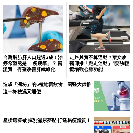
台灣脂肪肝人口超過3成！治
走路其實不算運動？葉文凌
療希望竟是 「瘦瘦筆」？ 醫
醫師推「跑走運動」4要訣輕
證實：有望改善肝纖維化
鬆增強心肺功能
造成「濕秘」的6種地雷飲食 國醫大師推
這一杯祛濕又通便
產後這樣做 揮別漏尿夢靨 打造易瘦體質！