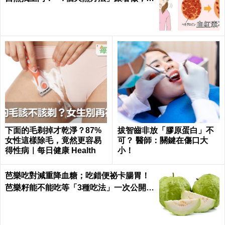
絕貧血只要一種水果！
下面的毛剃掉才乾淨？87%
拔智齒非放「膠原蛋白」不
女性這樣除毛，竟然更容易
可？ 醫師：關鍵在傷口大
得性病｜每日健康 Health
小！
芭樂吃對減重降血糖；吃錯便祕卡腸胃！
芭樂籽能不能吃等「3種吃法」一次公開｜
每日健康 Health