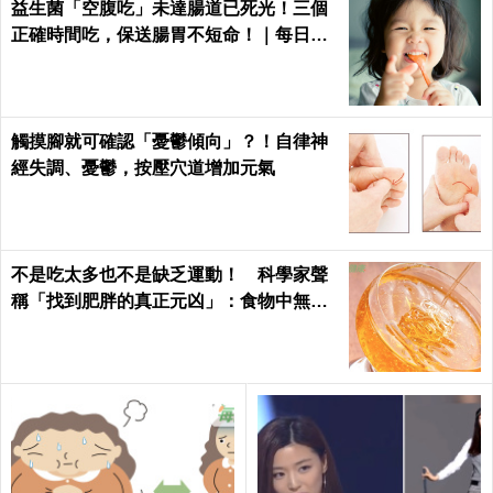
益生菌「空腹吃」未達腸道已死光！三個
正確時間吃，保送腸胃不短命！｜每日健
康Health
觸摸腳就可確認「憂鬱傾向」？！自律神
經失調、憂鬱，按壓穴道增加元氣
不是吃太多也不是缺乏運動！ 科學家聲
稱「找到肥胖的真正元凶」：食物中無處
不在