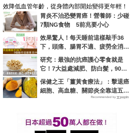
效降低血管年齡，從身體內部開始變得更年輕！
胃炎不治恐變胃癌！營養師：少碰
7類NG食物 5前兆要小心
效果驚人！每天睡前這樣敲手36
下，頭痛、腸胃不適、疲勞全消
失，還能預防腦中風！｜每日健康
研究：最強的抗癌護心零食就是
Health
它！7大益處減肥、防白髮，90%
的人都不知道｜每日健康 Health
保健之王「薑黃食療法」：擊退癌
細胞、高血糖、關節炎全靠這五道
Recommended by
菜！家庭主婦必學｜每日健康Heal
th