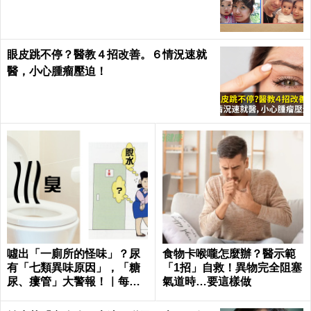
眼皮跳不停？醫教４招改善。６情況速就
醫，小心腫瘤壓迫！
噓出「一廁所的怪味」？尿
食物卡喉嚨怎麼辦？醫示範
有「七類異味原因」，「糖
「1招」自救！異物完全阻塞
尿、瘻管」大警報！｜每日
氣道時…要這樣做
健康Health