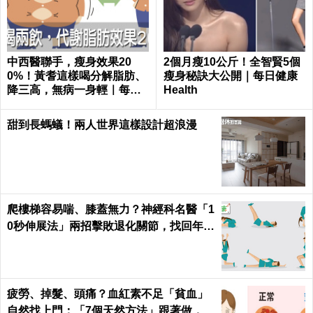
中西醫聯手，瘦身效果20
2個月瘦10公斤！全智賢5個
0%！黃耆這樣喝分解脂肪、
瘦身秘訣大公開｜每日健康
降三高，無病一身輕｜每日
Health
健康 Health
甜到長螞蟻！兩人世界這樣設計超浪漫
爬樓梯容易喘、膝蓋無力？神經科名醫「1
0秒伸展法」兩招擊敗退化關節，找回年輕
腳骨不求人｜每日健康 Health
疲勞、掉髮、頭痛？血紅素不足「貧血」
自然找上門：「7個天然方法」跟著做，杜