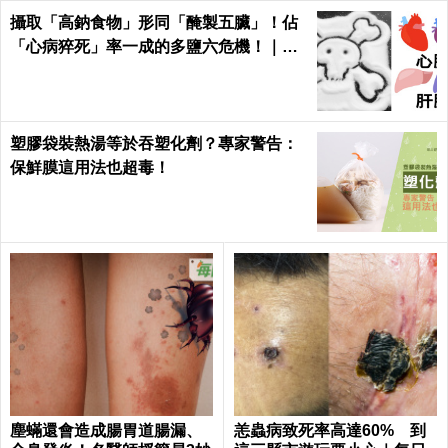
攝取「高鈉食物」形同「醃製五臟」！佔
「心病猝死」率一成的多鹽六危機！｜每
日健康 Health
塑膠袋裝熱湯等於吞塑化劑？專家警告：
保鮮膜這用法也超毒！
塵蟎還會造成腸胃道腸漏、
恙蟲病致死率高達60% 到