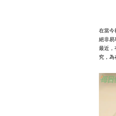
在當今
絕非易
最近，有
究，為