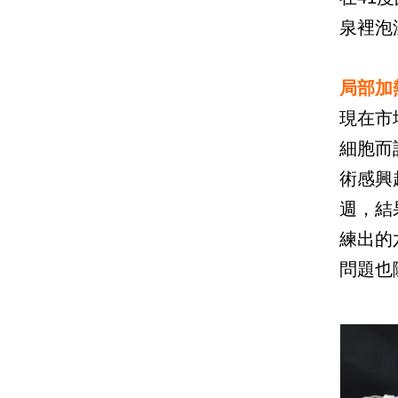
泉裡泡
局部加
現在市
細胞而
術感興
週，結
練出的
問題也