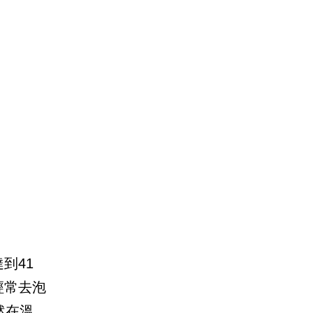
到41
經常去泡
然在溫