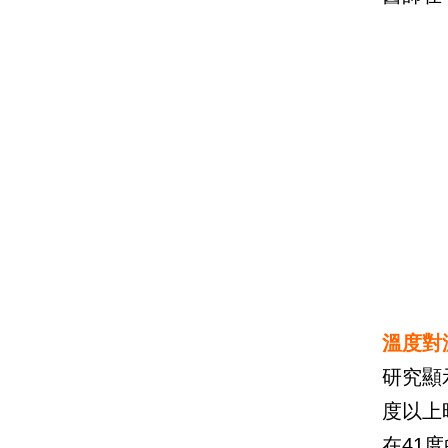
溫度對
研究顯
度以上
在41