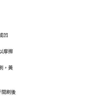
成凹
以摩擦
刷，黃
牙間刷後