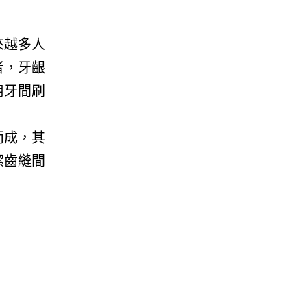
來越多人
者，牙齦
用牙間刷
而成，其
潔齒縫間