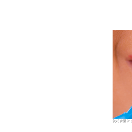
黃柏青醫師 授權提