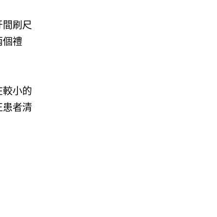
牙間刷尺
兩個禮
在較小的
正患者清