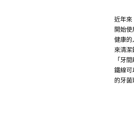
近年來
開始使
健康的
來清潔
「牙間
鐵線可
的牙菌