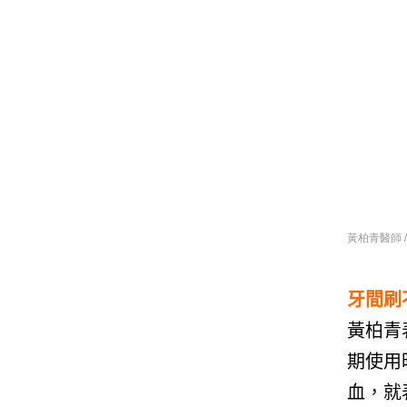
黃柏青醫師 / Vi
牙間刷
黃柏青
期使用
血，就