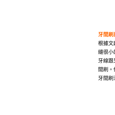
牙間刷
根據文
縫很小
牙線跟
間刷。
牙間刷