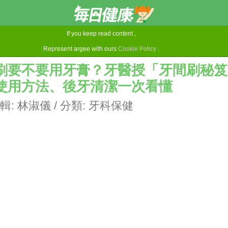
If you keep read content ,
Represent argee with ours
Cookie Policy
.
刷要不要用牙膏？牙醫授「牙間刷秘笈
使用方法、後牙清潔一次看懂
輯:
林淑儀
/ 分類:
牙科保健