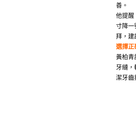
善。
他提醒
寸降一
拜，建
選擇正
黃柏青
牙縫，
潔牙齒