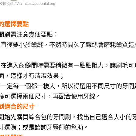
供 / Via https://podental.org
的選擇要點
間刷需注意幾個要點：
的直徑要小於齒縫，不然時間久了鐵絲會磨耗齒質造
刷在進入齒縫間時需要稍微有一點點阻力，讓刷毛可
面，這樣才有清潔效果；
不一定每一個都一樣大，所以得選用不同尺寸的牙間
議可選擇兩個尺寸，再配合使用牙線。
到適合的尺寸
開始先購買綜合包的牙間刷，找出自己適合大小的
寸選購；或是諮詢牙醫師的幫助。