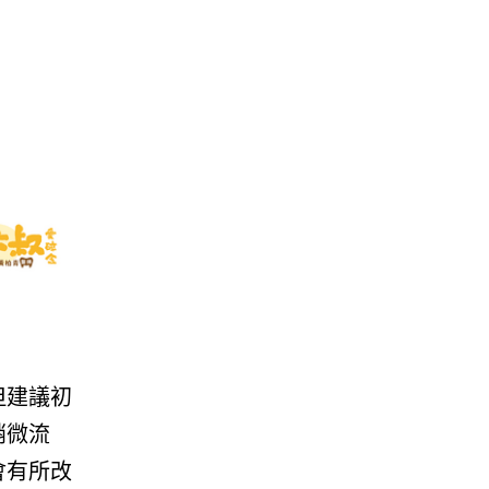
但建議初
稍微流
會有所改