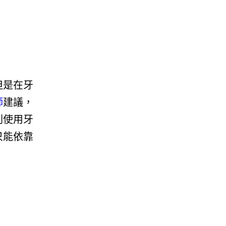
但是在牙
師
建議，
則使用牙
只能依靠