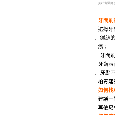
黃柏青醫師 授權提
牙間刷
選擇牙
1.
鐵絲
痕；
2.
牙間
牙齒表
3.
牙縫
柏青建
如何找
建議一
再依尺