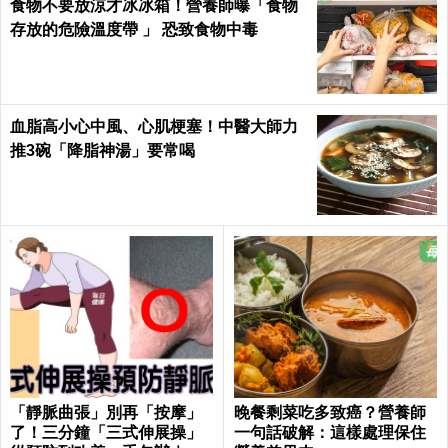
食物不要放涼才冰冰箱！營養師曝「食物
存放的危險溫度帶 」 恐致食物中毒
血脂高小心中風、心肌梗塞！中醫大師力
推3碗「降脂神湯」要常喝
「靜脈曲張」別再「按摩」
晚餐剩菜吃多致癌？營養師
了！三分鐘「三式伸展操」
一句話破解：這樣處理保住