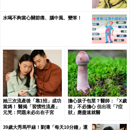
水喝不夠當心關節痛、腦中風、變笨！
她三次流產後「靠1招」成功
擔心孩子包莖？醫師：「X歲
當媽！ 醫揭「習慣性流產」
前」不必擔心 但出現「7症
元兇：問題未必出在子宮
狀」應盡速就醫
39歲大秀馬甲線！劉濤「每天10分鐘」運