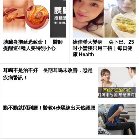
胰臟炎拖延恐致命！ 醫師
徐佳瑩大變身 尖下巴、25
提醒這4種人要特別小心
吋小蠻腰只用三招｜每日健
康 Health
耳鳴不是治不好 長期耳鳴未改善，恐是
疾病警訊！
動不動就閃到腰！醫教4步驟練出天然護腰