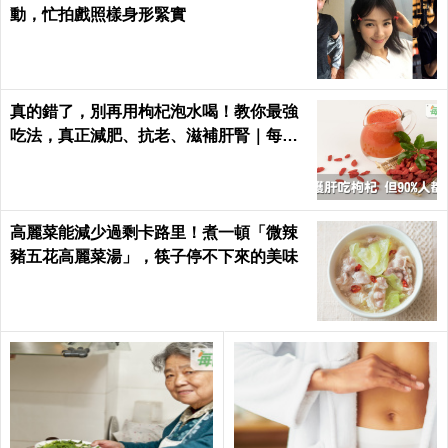
動，忙拍戲照樣身形緊實
真的錯了，別再用枸杞泡水喝！教你最強
吃法，真正減肥、抗老、滋補肝腎｜每日
健康Health
高麗菜能減少過剩卡路里！煮一頓「微辣
豬五花高麗菜湯」，筷子停不下來的美味