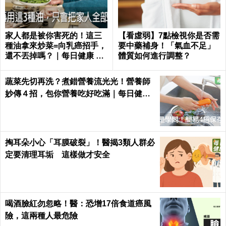
家人都是被你害死的！這三
【看虛弱】7點檢視你是否需
種油拿來炒菜=向乳癌招手，
要中藥補身！「氣血不足」
還不丟掉嗎？｜每日健康 He
體質如何進行調整？
alth
蔬菜先切再洗？煮錯營養流光光！營養師
妙傳４招，包你營養吃好吃滿｜每日健康
Health
掏耳朵小心「耳膜破裂」！醫揭3類人群必
定要清理耳垢 這樣做才安全
喝酒臉紅勿忽略！醫：恐增17倍食道癌風
險，這兩種人最危險