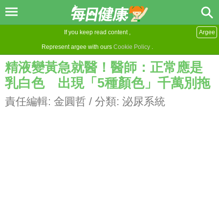
If you keep read content ,
Argee
Represent argee with ours
Cookie Policy
.
精液變黃急就醫！醫師：正常應是
乳白色 出現「5種顏色」千萬別拖
責任編輯:
金圓哲
/ 分類:
泌尿系統