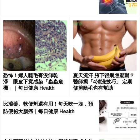
恐怖！婦人睫毛膏沒卸乾
夏天流汗 胯下很癢怎麼辦？
淨 眼皮下竟感染「蟲蟲危
醫師揭「4清洗技巧」 定期
機」｜每日健康 Health
修剪陰毛也有幫助
比瀉藥、軟便劑還有用！每天吃一塊，預
防便祕大腸癌｜每日健康 Health