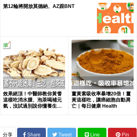
第12輪將開放莫德納、AZ跟BNT
效果絕頂！中醫師教你黃耆
薑黃素吸收率暴增20倍！薑
這樣吃消水腫、泡茶喝補元
黃這樣吃，讓癌細胞自動凋
氣，沒試過別說你懂養生｜
亡｜每日健康 Health
每日健康 Health
分享
Share
Tweet
Line
Pin