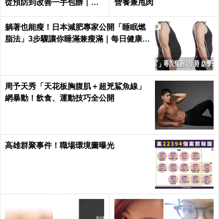
從預防到改善一手包辦｜每
營養兼甩肉
日健康 Health
躺著也能瘦！日本減肥專家公開「睡眠燃
脂法」3步驟讓你睡滿兼瘦滿｜每日健康 H
ealth
周予天秀「天花板胸腹肌＋超兇鯊魚線」
網暴動！飲食、運動技巧全公開
高雄群聚事件！職場環境圖曝光