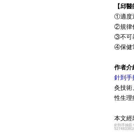
【邱醫
①適度
②規律
③不可
④保健
作者介
針到手
灸技術
性生理
本文經
針到手抽筋 中醫師
5274833810