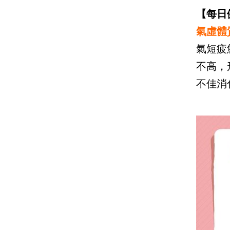
【每日
氣虛體
氣短疲
不高，
不佳消