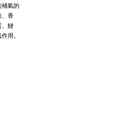
的補氣的
蔔、香
蛋、鰱
氣作用。