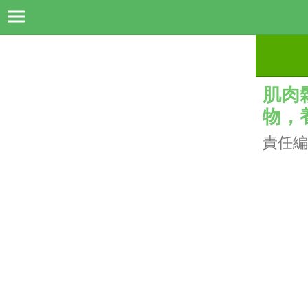
肌肉
物，
責任編