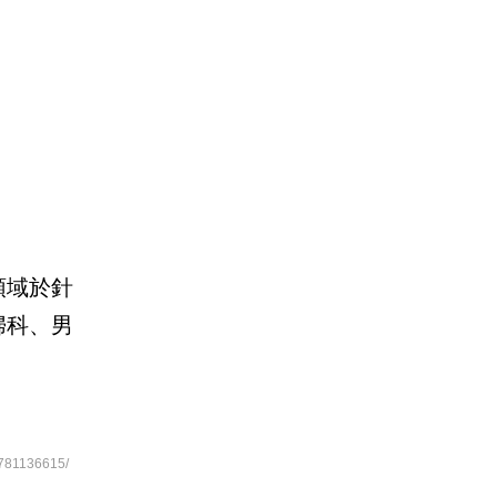
領域於針
婦科、男
781136615/