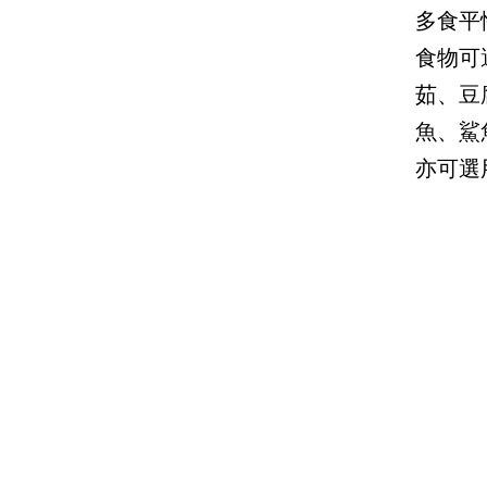
多食平
食物可
茹、豆
魚、鯊
亦可選