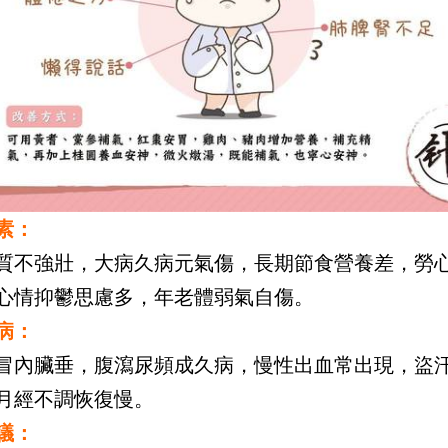
素：
質不強壯，大病久病元氣傷，長期節食營養差，勞
心情抑鬱思慮多，年老體弱氣自傷。
病：
冒內臟垂，腹瀉尿頻成久病，慢性出血常出現，盜
月經不調恢復慢。
議：