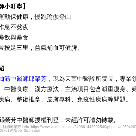
師小叮寧】
運動保健康，慢跑瑜伽登山
作息不熬夜
暴飲與暴食
常按足三里，益氣補血可健脾。
紹
抽筋中醫師邱榮芳
，現為天莘中醫診所院長，專業
、中醫食療、漢方療法，主治項目包含減重瘦身、
疾病、整復推拿、皮膚專科、免疫性疾病等問題。
邱榮芳中醫師授權刊登，未經許可請勿轉載。
邱榮芳 / Via https://www.facebook.com/240861443092549/photos/a.260420
97019/?type=3&theater