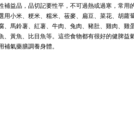
性補益品，品切記要性平，不可過熱或過寒，常用
選用小米、粳米、糯米、莜麥、扁豆、菜花、胡蘿
腐、馬鈴薯、紅薯、牛肉、兔肉、豬肚、雞肉、雞
魚、黃魚、比目魚等。這些食物都有很好的健脾益
用補氣藥膳調養身體。