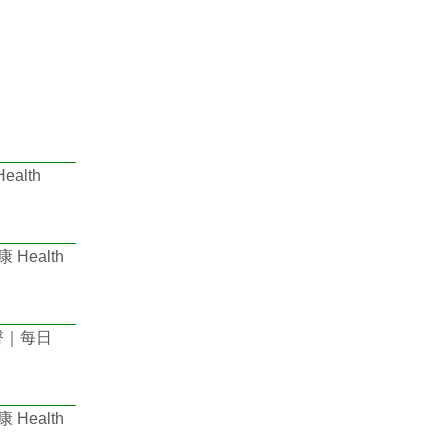
lth
ealth
臀｜每日
ealth