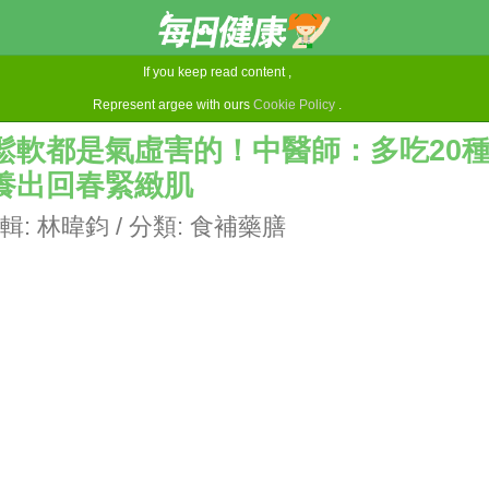
If you keep read content ,
Represent argee with ours
Cookie Policy
.
鬆軟都是氣虛害的！中醫師：多吃20
養出回春緊緻肌
輯:
林暐鈞
/ 分類:
食補藥膳