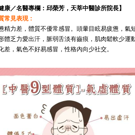
健康／名醫專欄：邱榮芳，天莘中醫診所院長】
質常見表現 :
憊精力差，體質不優常感冒。頭暈目眩易疲憊，氣
形體乏力愛出汗，脈弱舌淡有齒痕，肌肉鬆軟少運
化差，氣色不好易感冒，性格內向少社交。