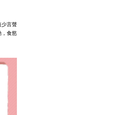
短少言聲
動，食慾