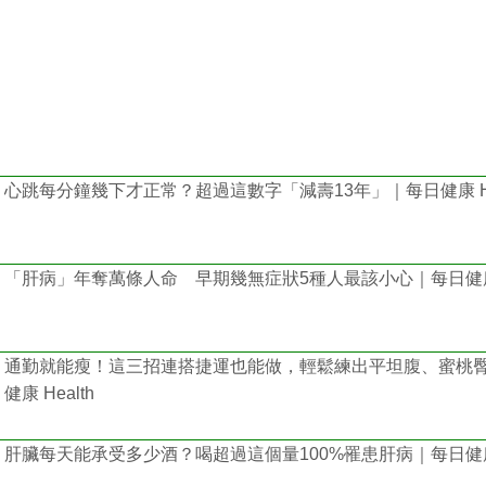
心跳每分鐘幾下才正常？超過這數字「減壽13年」｜每日健康 Hea
「肝病」年奪萬條人命 早期幾無症狀5種人最該小心｜每日健康 H
通勤就能瘦！這三招連搭捷運也能做，輕鬆練出平坦腹、蜜桃
健康 Health
肝臟每天能承受多少酒？喝超過這個量100%罹患肝病｜每日健康 H