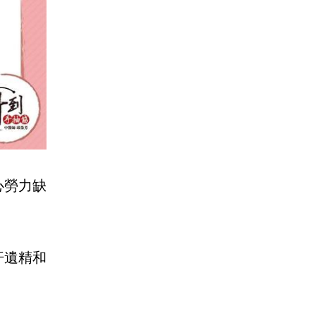
心勞力缺
汗遺精和