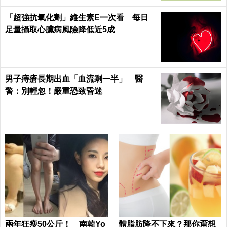
「超強抗氧化劑」維生素E一次看 每日
足量攝取心臟病風險降低近5成
男子痔瘡長期出血「血流剩一半」 醫
警：別輕忽！嚴重恐致昏迷
兩年狂瘦50公斤！ 南韓Yo
體脂肪降不下來？那你甭想