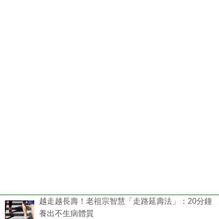
越走越長壽！老祖宗智慧「走路延壽法」：20分鐘
養出不生病體質