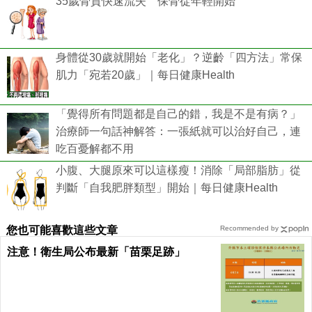
35歲骨質快速流失 保骨從年輕開始
身體從30歲就開始「老化」？逆齡「四方法」常保
肌力「宛若20歲」｜每日健康Health
「覺得所有問題都是自己的錯，我是不是有病？」
治療師一句話神解答：一張紙就可以治好自己，連
吃百憂解都不用
小腹、大腿原來可以這樣瘦！消除「局部脂肪」從
判斷「自我肥胖類型」開始｜每日健康Health
您也可能喜歡這些文章
Recommended by
注意！衛生局公布最新「苗栗足跡」