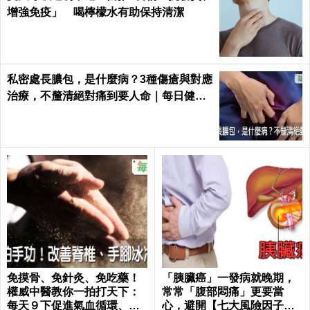
增強免疫」 喝檸檬水有助保持清潔
私密處長膿包，是什麼病？3種傷瘡與對應
治療，不釐清絕對痛到要人命｜每日健康
Health
免摸骨、免針灸、免吃藥！
「胰臟癌」一發病就晚期，
權威中醫教你一拍打天下：
常常「腹部悶痛」更要當
每天９下促進氣血循環、活
心，避開【七大風險因子】