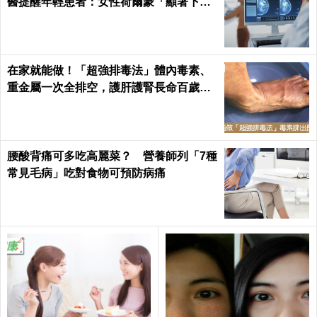
醫提醒年輕患者：女性荷爾蒙「顯著下
降」最危險
在家就能做！「超強排毒法」體內毒素、
重金屬一次全排空，護肝護腎長命百歲｜
每日健康 Health
腰酸背痛可多吃高麗菜？ 營養師列「7種
常見毛病」吃對食物可預防病痛