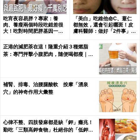
吃宵夜容易胖？專家：養
「美白」吃維他命C、薏仁
肉、養瘦兩個時段吃錯差很
都無效，還會引起曬斑！皮
大！吃對時間肥胖基因一秒
膚科醫師：做好「2件事」最
關閉｜每日健康 Health
能變白｜每日健康 Health
正港的減肥茶在這！隆重介紹３種燃脂
茶：專門抨擊小腹肥肉，隨便喝都瘦｜每
日健康 Health
補腎、排毒、治腰腿酸軟 按摩「湧泉
穴」的神奇作用大彙整
心律不整、四肢發麻都是缺「鉀」癥兆！
勤吃「三類高鉀食物」杜絕你的「低鉀」
危機｜每日健康Health