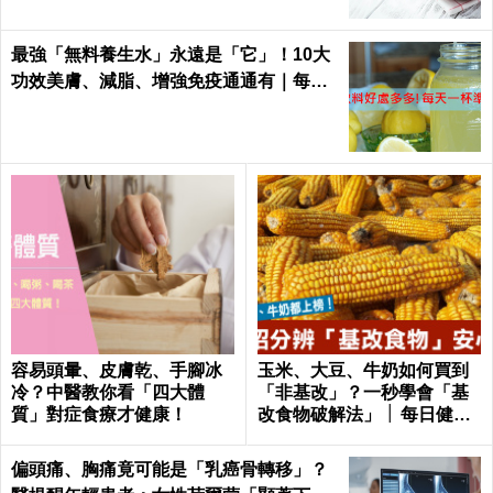
最強「無料養生水」永遠是「它」！10大
功效美膚、減脂、增強免疫通通有｜每日
健康
容易頭暈、皮膚乾、手腳冰
玉米、大豆、牛奶如何買到
冷？中醫教你看「四大體
「非基改」？一秒學會「基
質」對症食療才健康！
改食物破解法」 │ 每日健康
Health
偏頭痛、胸痛竟可能是「乳癌骨轉移」？