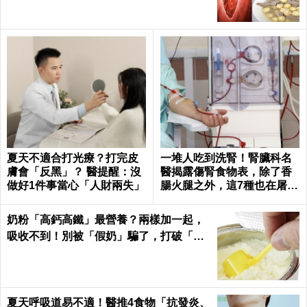
夏天不適合打光療？打完皮
一堆人吃到洗腎！腎臟科名
膚會「反黑」？ 醫提醒：沒
醫揭露傷腎食物表，除了香
做好1件事當心「人財兩失」
腸火腿之外，這7種也在屠殺
腎臟健康｜每日健康 Health
奶粉「高鈣高鐵」最營養？兩樣加一起，
吸收不到！別被「假奶」騙了，打破「營
養添加」迷思！
夏天呼吸道易不適！醫推4食物「抗發炎、