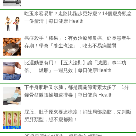
吃玉米容易胖？走路比跑步更好瘦？14個瘦身觀念
一併釐清｜每日健康 Health
癌症殺手「榛果」：有效治療卵巢癌、延長患者生
存期！學會「養生煮法」，吃出不易病體質！
比運動更有用！【五大法則】讓「減肥」事半功
倍、「燃脂」一週見效｜每日健康Health
下半身肥胖又水腫，都是髖關節毒素太多了！1分
鐘骨盆微扭操加速排毒｜每日健康 Health
屁股、肚子原來要這樣瘦！消除局部脂肪，先判斷
肥胖類型，想不瘦都難！