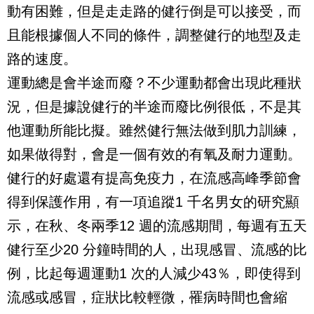
動有困難，但是走走路的健行倒是可以接受，而
且能根據個人不同的條件，調整健行的地型及走
路的速度。
運動總是會半途而廢？不少運動都會出現此種狀
況，但是據說健行的半途而廢比例很低，不是其
他運動所能比擬。雖然健行無法做到肌力訓練，
如果做得對，會是一個有效的有氧及耐力運動。
健行的好處還有提高免疫力，在流感高峰季節會
得到保護作用，有一項追蹤
1
千名男女的研究顯
示，在秋、冬兩季
12
週的流感期間，每週有五天
健行至少
20
分鐘時間的人，出現感冒、流感的比
例，比起每週運動
1
次的人減少
43
％，即使得到
流感或感冒，症狀比較輕微，罹病時間也會縮