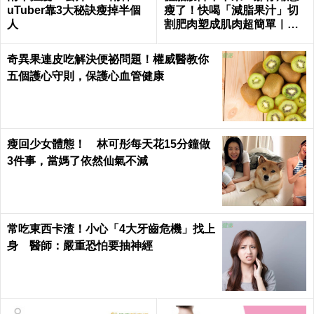
uTuber靠3大秘訣瘦掉半個
瘦了！快喝「減脂果汁」切
人
割肥肉塑成肌肉超簡單｜每
日健康 Health
奇異果連皮吃解決便祕問題！權威醫教你
五個護心守則，保護心血管健康
瘦回少女體態！ 林可彤每天花15分鐘做
3件事，當媽了依然仙氣不減
常吃東西卡渣！小心「4大牙齒危機」找上
身 醫師：嚴重恐怕要抽神經