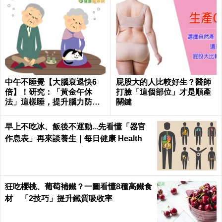
中午不睡覺【大腦衰退快6
屁股大的人比較好生？醫師
倍】！研究：「黃金午休
打臉「這個部位」才是順產
法」這樣睡，提升腦力防癡
關鍵
呆！｜每日健康Health
早上不吃冰、飯後不運動...先看懂「器官
作息表」再來談養生｜每日健康 Health
狂吃櫻桃、葡萄補鐵？一圖看懂8種高鐵食
材 「2技巧」提升鐵質吸收率