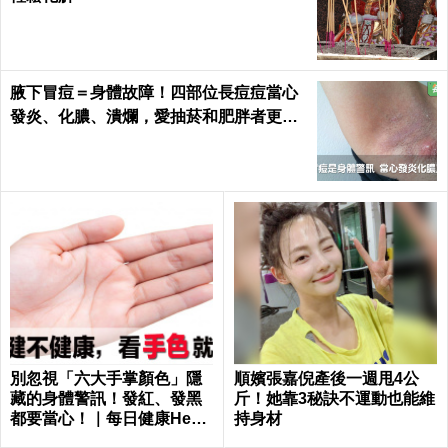
腋下冒痘＝身體故障！四部位長痘痘當心
發炎、化膿、潰爛，愛抽菸和肥胖者更要
小心｜每日健康 Health
別忽視「六大手掌顏色」隱
順嬪張嘉倪產後一週甩4公
藏的身體警訊！發紅、發黑
斤！她靠3秘訣不運動也能維
都要當心！｜每日健康Healt
持身材
h