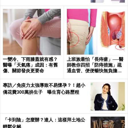
一變冷、下雨膝蓋就有感？
上班族最怕「長痔瘡」──醫
醫曝「天氣痛」成因：有舊
師教你四招「防痔措施」疏
傷、關節發炎更要命
通血管、便便暢快無負擔｜
每日健康 Health
專訪／免疫力太強導致不易懷孕？！趙小
僑花費300萬拚生子 曝生育心路歷程
「卡到陰」怎麼辦？達人：這樣拜土地公
輕鬆化解