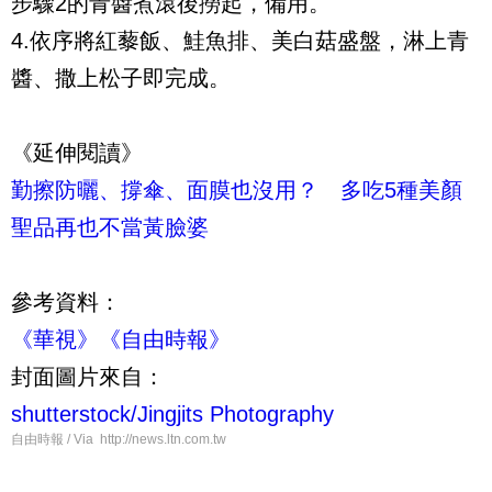
步驟
2
的青醬煮滾後撈起，備用。
4.
依序將紅藜飯、鮭魚排、美白菇盛盤，淋上青
醬、撒上松子即完成。
《延伸閱讀》
勤擦防曬、撐傘、面膜也沒用？ 多吃5種美顏
聖品再也不當黃臉婆
參考資料：
《華視》
《自由時報》
封面圖片來自：
shutterstock/
Jingjits Photography
自由時報 / Via http://news.ltn.com.tw