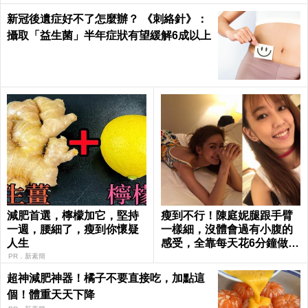
新冠後遺症好不了怎麼辦？ 《刺絡針》：
攝取「益生菌」半年症狀有望緩解6成以上
減肥首選，檸檬加它，堅持
瘦到不行！陳庭妮腿跟手臂
一週，腰細了，瘦到你懷疑
一樣細，沒體會過有小腹的
人生
感受，全靠每天花6分鐘做這
種運動｜每日健康 Health
PR．新素簡
超神減肥神器！橘子不要直接吃，加點這
個！體重天天下降