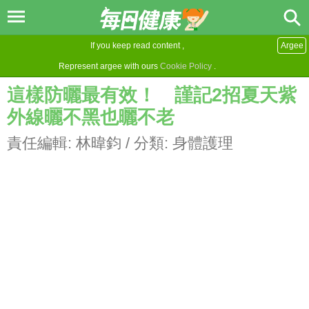
If you keep read content ,
Argee
Represent argee with ours
Cookie Policy
.
這樣防曬最有效！ 謹記2招夏天紫
外線曬不黑也曬不老
責任編輯:
林暐鈞
/ 分類:
身體護理