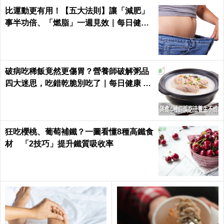
比運動更有用！【五大法則】讓「減肥」
事半功倍、「燃脂」一週見效｜每日健康
Health
破病吃稀飯竟然更傷胃？營養師破解粥品
四大迷思，吃錯乾脆別吃了｜每日健康 He
alth
狂吃櫻桃、葡萄補鐵？一圖看懂8種高鐵食
材 「2技巧」提升鐵質吸收率