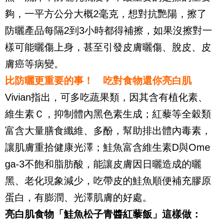
夠，一平方公分大概
2
毫克，想對抗艷陽，擦了
防曬產品每隔
2
到
3
小時都得補擦，如果沒擦對一
樣可能曬傷上身，甚至引發皮膚曬傷、脫皮、皮
膚癌等病變。
比防曬更重要的事！ 吃對食物還你亮白肌
Vivian
指出，可多吃蔬果類，因其含有植化素、
維生素Ｃ，抑制體內黑色素生成；紅藜等全穀類
富含大量膳食纖維、多酚，幫助排出體內毒素，
讓肌膚重拾健康光澤；鮭魚富含維生素
D
與
Ome
ga-3
不飽和脂肪酸，能讓皮膚因日曬造成的曬
黑、老化現象減少，吃帶皮的鮭魚順便補充膠原
蛋白，有膨潤、光澤肌膚的好處。
亮白肌食物「鮭魚松子青醬紅藜飯」這樣做：