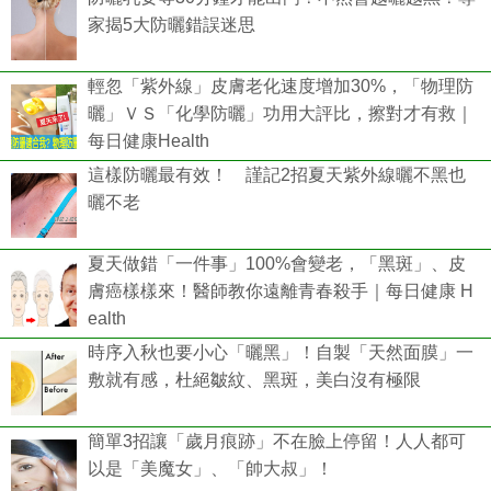
家揭5大防曬錯誤迷思
輕忽「紫外線」皮膚老化速度增加30%，「物理防
曬」ＶＳ「化學防曬」功用大評比，擦對才有救｜
每日健康Health
這樣防曬最有效！ 謹記2招夏天紫外線曬不黑也
曬不老
夏天做錯「一件事」100%會變老，「黑斑」、皮
膚癌樣樣來！醫師教你遠離青春殺手｜每日健康 H
ealth
時序入秋也要小心「曬黑」！自製「天然面膜」一
敷就有感，杜絕皺紋、黑斑，美白沒有極限
簡單3招讓「歲月痕跡」不在臉上停留！人人都可
以是「美魔女」、「帥大叔」！