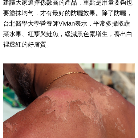
建議大家選擇係數高的產品，重點是用量要夠也
要塗抹均勻，才有最好的防曬效果。除了防曬，
台北醫學大學營養師
Vivian
表示，平常多攝取蔬
菜水果、紅藜與鮭魚，緩減黑色素增生，養出白
裡透紅的好膚質。