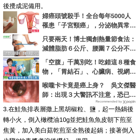
後攪成泥備用。
婦癌頭號殺手！全台每年5000人
罹患「子宮頸癌」，分泌物異常
「8症狀」不可不知｜每日健康He
只要兩天！博士獨創熱量節食法：
alth
減體脂肪６公斤、腰圍７公分不用
半年，免挨餓也好好瘦｜每日健康
「空腹」千萬別吃！吃錯這８種食
Health
物，「胃結石」、心臟病、視網膜
病變全上身｜每日健康Health
喉嚨卡卡竟是癌上身？ 吳文傑醫
師：出現３大警訊不注意，恐已是
Recommended by
食道癌末期
3.
在鮭魚排表層撒上黑胡椒粒、鹽，起一熱鍋後
轉小火，倒入橄欖油
10g
並把鮭魚魚皮朝下煎至
焦黃，加入美白菇乾煎至全熟後起鍋；接著倒入