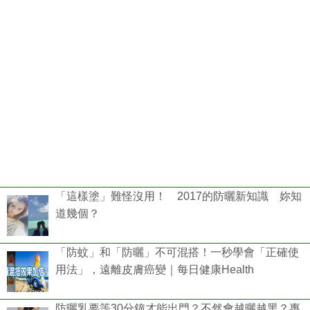
「這樣塗」難怪沒用！ 2017的防曬新知識 妳知
道幾個？
「防蚊」和「防曬」不可混搭！一秒學會「正確使
用法」，遠離皮膚癌變｜每日健康Health
防曬乳要等30分鐘才能出門？不然會越曬越黑？專