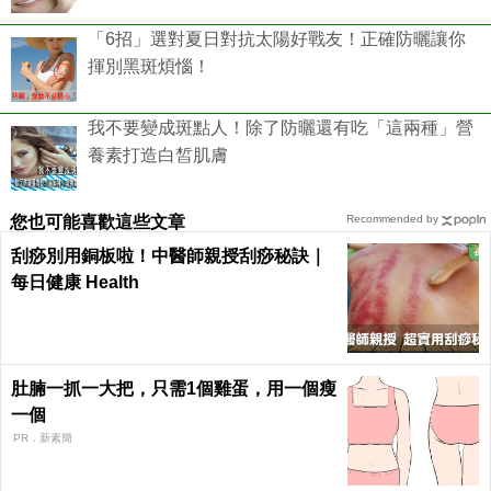
「6招」選對夏日對抗太陽好戰友！正確防曬讓你
揮別黑斑煩惱！
我不要變成斑點人！除了防曬還有吃「這兩種」營
養素打造白皙肌膚
您也可能喜歡這些文章
Recommended by
刮痧別用銅板啦！中醫師親授刮痧秘訣｜
每日健康 Health
肚腩一抓一大把，只需1個雞蛋，用一個瘦
一個
PR．新素簡