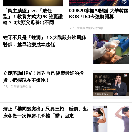
「民主威望」vs.「放任
009829掌握AI關鍵 大華韓國
型」！教養方式大PK 誰贏誰
KOSPI 50今強勢開募
輸？ 4大類父母養出不同性
格的孩子
PR．大華銀全能行銷方案
蛀牙不只是「蛀洞」！3大階段分辨圖解
醫師：越早治療成本越低
立即諮詢HPV！是對自己健康最好的投
資，把握現在不嫌晚！
PR．台灣癌症基金會
矯正「椎間盤突出」只要三招 睡前、起
床各做一次輕鬆把脊椎「喬」回來