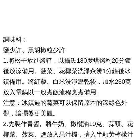
調味料：
鹽少許、黑胡椒粒少許
1.
將松子放進烤箱，以攝氏
130
度烘烤約
20
分鐘
後放涼備用。菠菜、花椰菜洗淨汆燙
1
分鐘後冰
鎮備用。將紅藜、白米洗淨瀝乾後，加水
230
克
放入電鍋以一般煮飯流程烹煮備用。
注意：冰鎮過的蔬菜可以保留原本的深綠色外
觀，讓擺盤更美觀。
2.
先製作青醬。將牛奶、橄欖油
10
克、蒜頭、花
椰菜、菠菜、鹽放入果汁機，擠入半顆黃檸檬汁