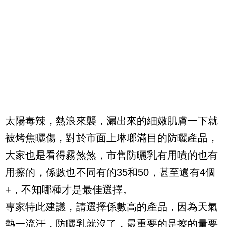
太陽毒辣，熱浪來襲，漏出來的細嫩肌膚一下就
被烤焦曬傷，對於市面上琳瑯滿目的防曬產品，
大家也是看得霧煞煞，市售防曬乳有用噴的也有
用擦的，係數也不同有的
35
和
50
，甚至還有
4
個
+
，不知哪種才是最佳選擇。
專家特此建議，請選擇係數高的產品，因為天氣
熱一流汗，防曬乳就沒了，最重要的是擦的量要