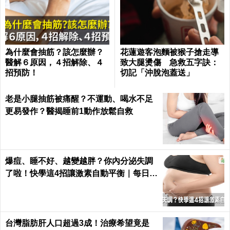
為什麼會抽筋？該怎麼辦？
花蓮遊客泡麵被猴子搶走導
醫解６原因，４招解除、４
致大腿燙傷 急救五字訣：
招預防！
切記「沖脫泡蓋送」
老是小腿抽筋被痛醒？不運動、喝水不足
更易發作？醫揭睡前1動作放鬆自救
爆痘、睡不好、越變越胖？你內分泌失調
了啦！快學這4招讓激素自動平衡｜每日健
康 Health
台灣脂肪肝人口超過3成！治療希望竟是