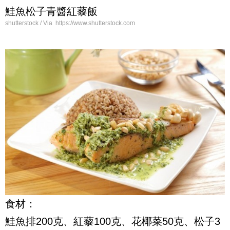
鮭魚松子青醬紅藜飯
shutterstock / Via https://www.shutterstock.com
食材：
鮭魚排
200
克、紅藜
100
克、花椰菜
50
克、松子
3