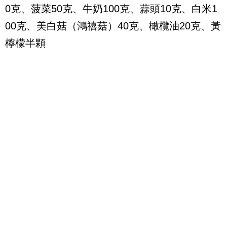
0
克、菠菜
50
克、牛奶
100
克、蒜頭
10
克、白米
1
00
克、美白菇（鴻禧菇）
40
克、橄欖油
20
克、黃
檸檬半顆