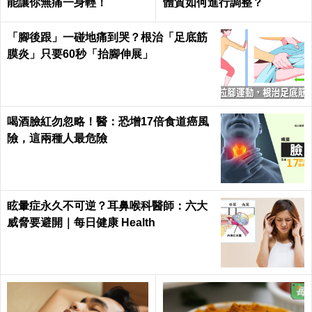
能讓你無痛一身輕！
體質如何進行調整？
「腳後跟」一碰地痛到哭？根治「足底筋
膜炎」只要60秒「抬腳伸展」
喝酒臉紅勿忽略！醫：恐增17倍食道癌風
險，這兩種人最危險
眩暈症永久不可逆？耳鼻喉科醫師：六大
威脅要避開｜每日健康 Health