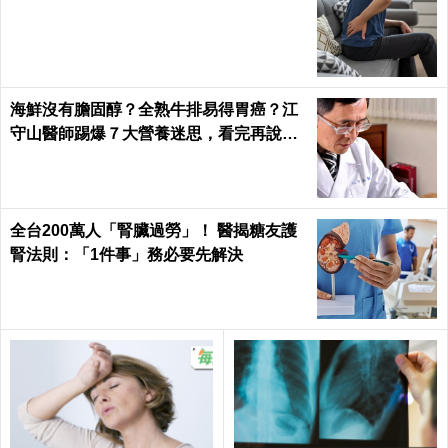
海鮮沒有膽固醇？全熟牛排易得胃癌？江
守山醫師踢爆７大營養迷思，看完再說你
懂健康｜每日健康 Health
全台200萬人「腎臟過勞」！ 醫揭糖友護
腎法則：「1件事」務必要先解決