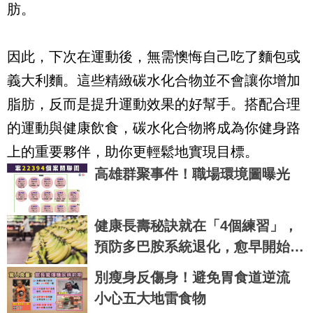
肪。
因此，下次在運動後，無需懊悔自己吃了麵包或
義大利麵。這些精緻碳水化合物並不會讓你增加
脂肪，反而是提升運動效果的好幫手。搭配合理
的運動與健康飲食，碳水化合物將成為你健身路
上的重要夥伴，助你更輕鬆地實現目標。
高雄群聚事件！職場環境圖曝光
健康長壽秘訣就在「4個練習」，
預防多巴胺系統退化，愈早開始練
習愈好！
別瘦身反傷身！避免胃食道逆流
小心五大地雷食物