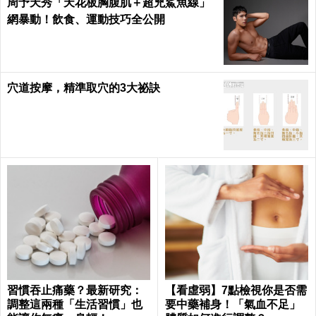
周予天秀「天花板胸腹肌＋超兇鯊魚線」
網暴動！飲食、運動技巧全公開
穴道按摩，精準取穴的3大祕訣
習慣吞止痛藥？最新研究：
【看虛弱】7點檢視你是否需
調整這兩種「生活習慣」也
要中藥補身！「氣血不足」