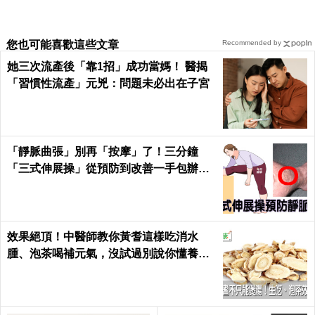
您也可能喜歡這些文章
Recommended by
她三次流產後「靠1招」成功當媽！ 醫揭
「習慣性流產」元兇：問題未必出在子宮
「靜脈曲張」別再「按摩」了！三分鐘
「三式伸展操」從預防到改善一手包辦｜
每日健康 Health
效果絕頂！中醫師教你黃耆這樣吃消水
腫、泡茶喝補元氣，沒試過別說你懂養生
｜每日健康 Health