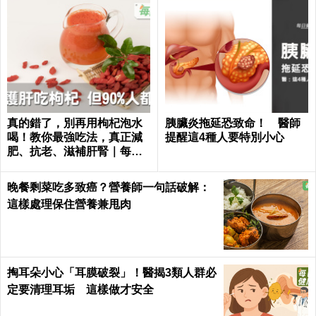
真的錯了，別再用枸杞泡水
胰臟炎拖延恐致命！ 醫師
喝！教你最強吃法，真正減
提醒這4種人要特別小心
肥、抗老、滋補肝腎｜每日
健康Health
晚餐剩菜吃多致癌？營養師一句話破解：
這樣處理保住營養兼甩肉
掏耳朵小心「耳膜破裂」！醫揭3類人群必
定要清理耳垢 這樣做才安全