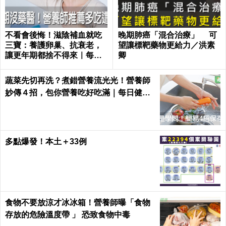
不看會後悔！滋陰補血就吃
晚期肺癌「混合治療」 可
三寶：養護卵巢、抗衰老，
望讓標靶藥物更給力／洪素
讓更年期都捨不得來｜每日
卿
健康 Health
蔬菜先切再洗？煮錯營養流光光！營養師
妙傳４招，包你營養吃好吃滿｜每日健康
Health
多點爆發！本土＋33例
食物不要放涼才冰冰箱！營養師曝「食物
存放的危險溫度帶 」 恐致食物中毒