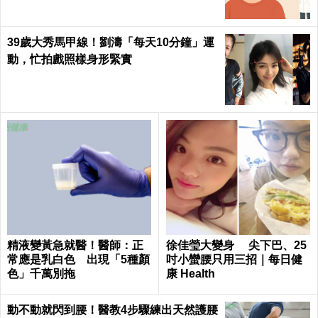
39歲大秀馬甲線！劉濤「每天10分鐘」運
動，忙拍戲照樣身形緊實
精液變黃急就醫！醫師：正
徐佳瑩大變身 尖下巴、25
常應是乳白色 出現「5種顏
吋小蠻腰只用三招｜每日健
色」千萬別拖
康 Health
動不動就閃到腰！醫教4步驟練出天然護腰