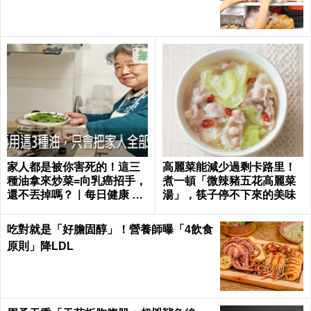
家人都是被你害死的！這三
高麗菜能減少過剩卡路里！
種油拿來炒菜=向乳癌招手，
煮一頓「微辣豬五花高麗菜
還不丟掉嗎？｜每日健康 He
湯」，筷子停不下來的美味
alth
吃對就是「好膽固醇」！營養師曝「4飲食
原則」降LDL