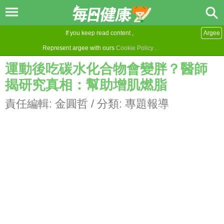
If you keep read content ,
Argee
Represent argee with ours
Cookie Policy
.
運動後吃碳水化合物會變胖？醫師
揭研究真相：幫助增肌燃脂
責任編輯:
金圓哲
/ 分類:
專題報導