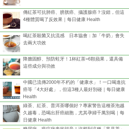
傳紅茶可抗肺癌、膀胱癌、攝護腺癌？沒錯，但這
4種體質喝了反效果｜每日健康 Health
喝紅茶殺菌又抗流感 日本協會：加「牛奶」會失
去兩大功效
降膽固醇、預防蛀牙！1杯紅茶=6顆蘋果，還具備
這些成分與功效
中國已流傳2000年不朽的「健康水」！一口喝進抗
癌等「4大好處」，但這3種人最好別碰｜每日健康
Health
綠茶、紅茶、普洱茶哪個好？專家警告這種茶泡越
久越毒，恐喝出肝癌細胞，尤其孕婦千萬別喝｜每
日健康 Health
糖尿病、癌症病患的福音！沒想到這種「常見茶」