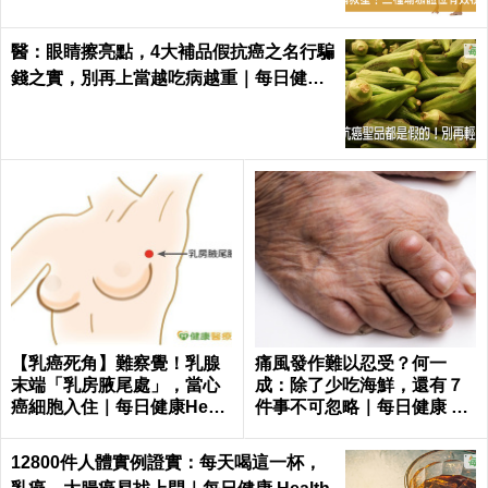
醫：眼睛擦亮點，4大補品假抗癌之名行騙
錢之實，別再上當越吃病越重｜每日健康
Health
【乳癌死角】難察覺！乳腺
痛風發作難以忍受？何一
末端「乳房腋尾處」，當心
成：除了少吃海鮮，還有７
癌細胞入住｜每日健康Healt
件事不可忽略｜每日健康 He
h
alth
12800件人體實例證實：每天喝這一杯，