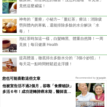
竟然這麼威猛！
神奇的「薑療」小秘方─「薑紅茶」療法：消除疲
勞與體內的寒氣，還能排除多餘的水分解決「水
毒」！
泡紅茶時加這一樣，白髮轉黑、體重自然降！一周
見效｜每日健康 Health
提高體溫，徹底排出多餘水分的「3個小妙招」！
每天花一點時間輕鬆趕走浮腫！
您也可能喜歡這些文章
Recommended by
他被宣告活不過2個月，卻靠「食療秘訣」
多活６年！成功逆轉肺癌末期，醫師直
呼：不可思議｜每日健康 Health