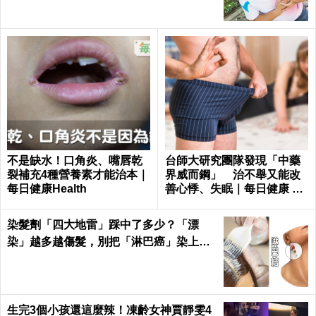
不是缺水！口角炎、嘴唇乾
台師大研究團隊發現「中藥
裂補充4種營養素才能治本｜
界威而鋼」 治不舉又能改
每日健康Health
善心悸、失眠｜每日健康 He
alth
染髮劑「四大地雷」踩中了多少？「漂
染」越多越傷髮，別把「淋巴癌」染上
身！｜每日健康Health
生完3個小孩還這麼辣！凍齡女神賈靜雯4