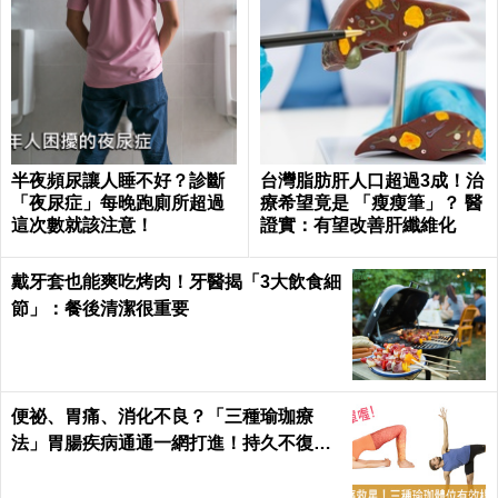
半夜頻尿讓人睡不好？診斷
台灣脂肪肝人口超過3成！治
「夜尿症」每晚跑廁所超過
療希望竟是 「瘦瘦筆」？ 醫
這次數就該注意！
證實：有望改善肝纖維化
戴牙套也能爽吃烤肉！牙醫揭「3大飲食細
節」：餐後清潔很重要
便祕、胃痛、消化不良？「三種瑜珈療
法」胃腸疾病通通一網打進！持久不復
發！