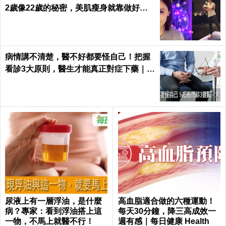
2歲像22歲的秘密，美肌瘦身就靠做好這3
件事｜每日健康 Health
病情講不清楚，醫不好都要怪自己！把握
看診3大原則，醫生才能真正對症下藥｜每
日健康 Health
尿液上有一層浮油，是什麼
高血脂適合做的六種運動！
病？專家：看到浮油搭上這
每天30分鐘，降三高成效一
一物，不馬上就醫不行！
週有感｜每日健康 Health