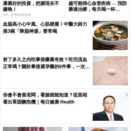
康最好的投資，把握現在不
越可能得心血管疾病 → 預防
嫌晚！
勝過治療，每天喝一杯
「它」血管越喝越年輕！
PR．台灣癌症基金會
血脂高小心中風、心肌梗塞！中醫大師力
推3碗「降脂神湯」要常喝
射了多久之內吃事後藥最有效？吃完流血
正常嗎？關於事後避孕藥的6件事，一次報
你知｜每日健康 Health
你會不會當老闆，看臉就能知道？從面相
看出睪固酮危機｜每日健康 Health