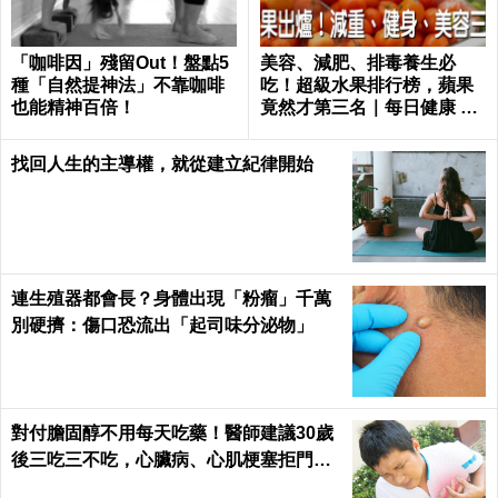
「咖啡因」殘留Out！盤點5
美容、減肥、排毒養生必
種「自然提神法」不靠咖啡
吃！超級水果排行榜，蘋果
也能精神百倍！
竟然才第三名｜每日健康 He
alth
找回人生的主導權，就從建立紀律開始
連生殖器都會長？身體出現「粉瘤」千萬
別硬擠：傷口恐流出「起司味分泌物」
對付膽固醇不用每天吃藥！醫師建議30歲
後三吃三不吃，心臟病、心肌梗塞拒門外
｜每日健康 Health