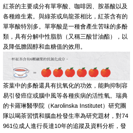
紅茶的主要成分有單寧酸、咖啡因、胺基酸以及
各種維生素。與綠茶或烏龍茶相比，紅茶含有的
單寧酸特別多。單寧酸是一種會產生苦味的多酚
類，具有分解中性脂肪（又稱三酸甘油酯），以
及降低膽固醇和血糖值的效用。
茶葉中的多酚還具有抗氧化的功效，能夠抑制容
易引發癌症或腦中風等各種疾病的活性氧。瑞典
的卡羅琳醫學院（Karolinska Institutet）研究團
隊以喝茶習慣和腦血栓發生率為研究題材，對74
961位成人進行長達10年的追蹤及資料分析，發