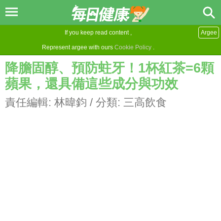
If you keep read content ,
Argee
Represent argee with ours
Cookie Policy
.
降膽固醇、預防蛀牙！1杯紅茶=6顆
蘋果，還具備這些成分與功效
責任編輯:
林暐鈞
/ 分類:
三高飲食