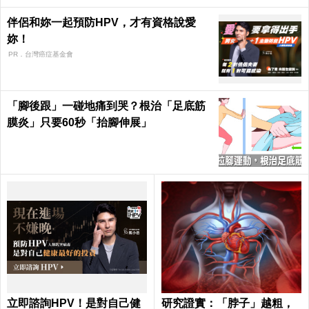
伴侶和妳一起預防HPV，才有資格說愛
妳！
PR．台灣癌症基金會
「腳後跟」一碰地痛到哭？根治「足底筋
膜炎」只要60秒「抬腳伸展」
立即諮詢HPV！是對自己健
研究證實：「脖子」越粗，