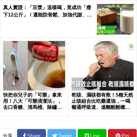
真人實證：「豆漿」這樣喝，竟成功「瘦
下12公斤」！還能防骨鬆、加強代謝、平
衡激素「一杯多效」
快把你兒子的「可樂」拿來
乾咳、濕咳都有救！5種天然
用！八大「可樂清潔法」，
止咳組合比吃藥還強，一喝
去口香糖、清馬桶、除鏽效
暢通呼吸道、遠離酷酷嗽｜
果完勝清潔劑｜每日健康 He
每日健康 Health
alth
分享
Share
Tweet
Line
Pin