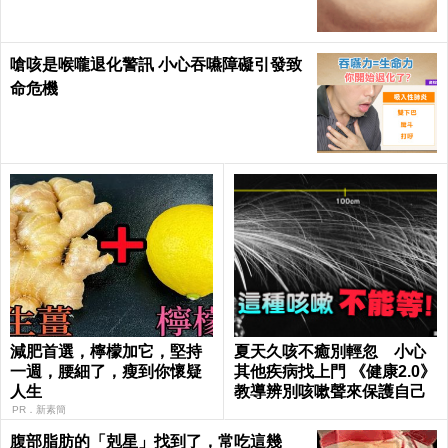
嗆咳是喉嚨退化警訊 小心吞嚥障礙引發致
命危機
減肥首選，檸檬加它，堅持
夏天久咳不癒別輕忽 小心
一週，腰細了，瘦到你懷疑
其他疾病找上門 《健康2.0》
人生
教導辨別咳嗽聲來保護自己
PR．新素簡
腹部脂肪的「剋星」找到了，常吃這幾