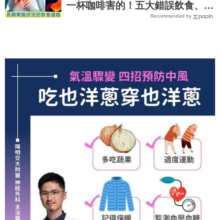
一杯咖啡害的！五大錯誤飲食、生
Recommended by
活習慣，害你胃酸翻騰，長期恐致
「食道癌」！