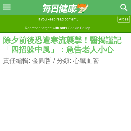
If you keep read content ,
Argee
Represent argee with ours
Cookie Policy
.
除夕前後恐遭寒流襲擊！醫揭謹記
「四招躲中風」：急告老人小心
責任編輯:
金圓哲
/ 分類:
心臟血管