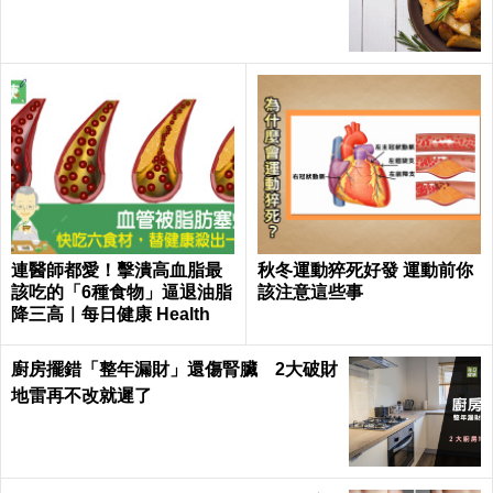
連醫師都愛！擊潰高血脂最
秋冬運動猝死好發 運動前你
該吃的「6種食物」逼退油脂
該注意這些事
降三高｜每日健康 Health
廚房擺錯「整年漏財」還傷腎臟 2大破財
地雷再不改就遲了