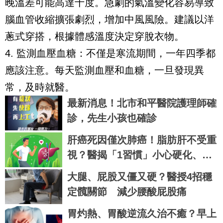
晚溫差可能高達十度。急劇的氣溫變化容易導致
腦血管收縮擴張劇烈，增加中風風險。建議以洋
蔥式穿搭，根據體感溫度決定穿脫衣物。
4. 監測血壓血糖：不僅是寒流期間，一年四季都
應該注意。每天監測血壓和血糖，一旦發現異
常，及時就醫。
最新消息！北市和平醫院護理師確
診，先生小孩也確診
肝癌死因僅次肺癌！脂肪肝不受重
視？醫揭「1習慣」小心硬化、變
腫瘤
大腿、屁股又僵又硬？醫授4招穩
定髖關節 減少腰酸屁股痛
胃灼熱、胃酸逆流久治不癒？早上