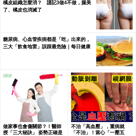
橘皮組織怎麼消？ 謹記3做4不做，腿美
了、橘皮也消滅了
糖尿病、心血管疾病都是「吃」出來的，
三大「飲食地雷」誤踩最危險｜每日健康
做家事也會傷關節？！醫師
不治「高血壓」，重病就
授「三大秘訣」 姿勢正確是
「不治」！當心「一壓五