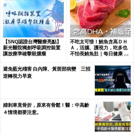
【SNQ認證台灣醫療亮點】
不吃太可惜！鮪魚含高ＤＨ
新光醫院獨創呼吸調控裝置
Ａ，活腦、護視力，吃多也
讓放療準確擊殺腫瘤
不怕長鮪魚肚｜每日健康 He
alth
避免藍光殘害 白內障、黃斑部病變 三招
逆轉視力早衰
婦剎車竟骨折，原來有骨鬆！醫：中高齡
４情境都要注意。