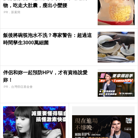
物，吃走大肚囊，瘦出小蠻腰
PR．新素簡
飯後將碗筷泡水不洗？專家警告：超過這
時間孳生3000萬細菌
伴侶和妳一起預防HPV，才有資格說愛
妳！
PR．台灣癌症基金會