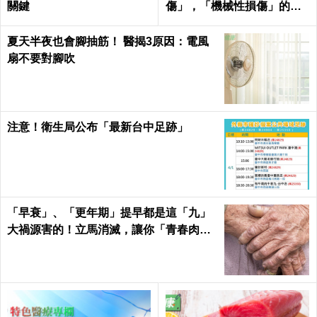
關鍵
傷」，「機械性損傷」的血
管衝擊！｜每日健康Health
夏天半夜也會腳抽筋！ 醫揭3原因：電風
扇不要對腳吹
注意！衛生局公布「最新台中足跡」
「早衰」、「更年期」提早都是這「九」
大禍源害的！立馬消滅，讓你「青春肉
體」大勝同齡人！