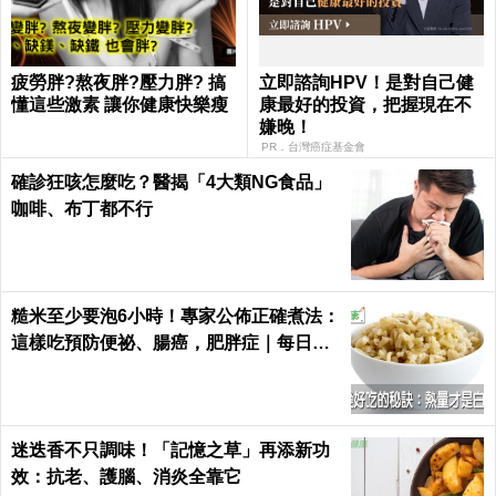
疲勞胖?熬夜胖?壓力胖? 搞
立即諮詢HPV！是對自己健
懂這些激素 讓你健康快樂瘦
康最好的投資，把握現在不
嫌晚！
PR．台灣癌症基金會
確診狂咳怎麼吃？醫揭「4大類NG食品」
咖啡、布丁都不行
糙米至少要泡6小時！專家公佈正確煮法：
這樣吃預防便祕、腸癌，肥胖症｜每日健
康 Health
迷迭香不只調味！「記憶之草」再添新功
效：抗老、護腦、消炎全靠它