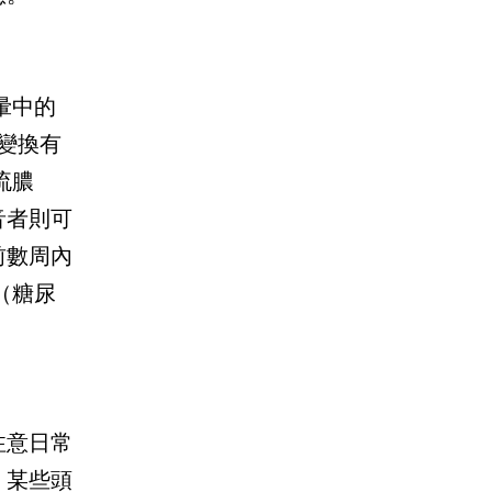
暈中的
位變換有
流膿
音者則可
前數周內
（糖尿
注意日常
，某些頭