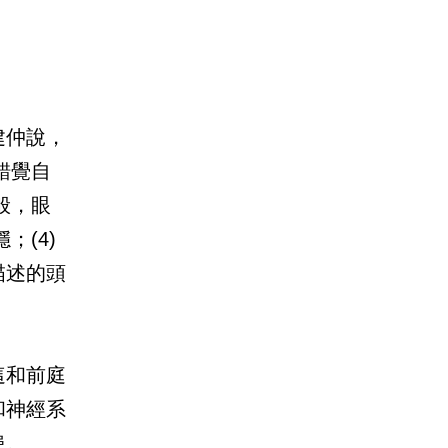
建仲說，
錯覺自
般，眼
；(4)
描述的頭
這和前庭
和神經系
患。