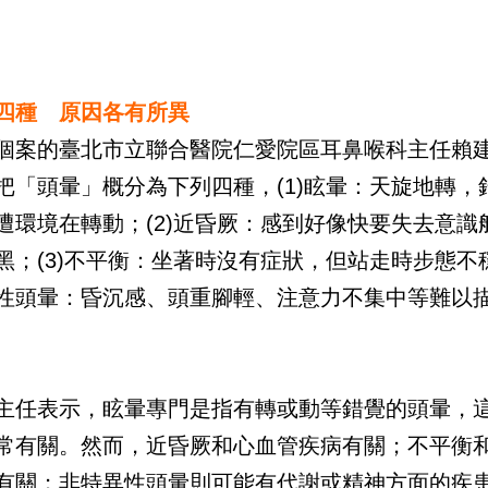
四種 原因各有所異
個案的臺北市立聯合醫院仁愛院區耳鼻喉科主任賴
把「頭暈」概分為下列四種，(1)眩暈：天旋地轉，
遭環境在轉動；(2)近昏厥：感到好像快要失去意識
黑；(3)不平衡：坐著時沒有症狀，但站走時步態不穩
性頭暈：昏沉感、頭重腳輕、注意力不集中等難以
主任表示，眩暈專門是指有轉或動等錯覺的頭暈，
常有關。然而，近昏厥和心血管疾病有關；不平衡
有關；非特異性頭暈則可能有代謝或精神方面的疾