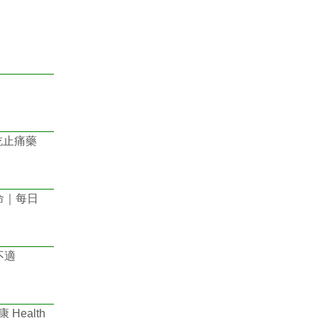
吃止痛藥
命｜每日
不適
ealth