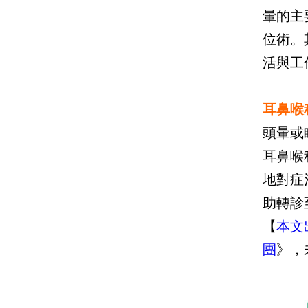
暈的主
位術。
活與工
耳鼻喉
頭暈或
耳鼻喉
地對症
助轉診
【
本文
團
》，