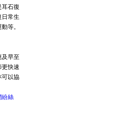
是耳石復
復日常生
運動等。
應及早至
師更快速
亦可以協
網紛絲