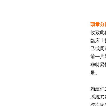
頭暈分
收致此
臨床上
己或周
前一片
非特異
暈。
賴建仲
系統異
統疾病