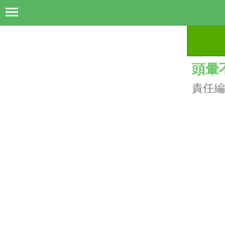
頭暈
責任編