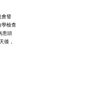
也會發
力學檢查
現病患頭
天後，