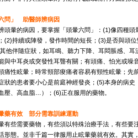
六問」 助醫師辨病因
辨頭暈的病因，要掌握「頭暈六問」：(1)像四種頭
；(2)持續或陣發，發作時間的短長；(3)是否與頭
4)其他伴隨症狀，如耳鳴、聽力下降、耳悶脹感、耳
能與中耳炎或突發性耳聾有關；有頭痛、怕光或噪
頭痛性眩暈；時常頸部痠痛者容易有頸性眩暈；先
症狀的患者要小心是前庭神經發炎；(5)本身的病史
血壓、高血脂…）；(6)正在服用的藥物。
暈藥有效 部分需靠訓練運動
暈有些需要藥物，有些須以特殊治療手法，有些要
活形態。並非千篇一律服用止眩暈藥就有效。其實