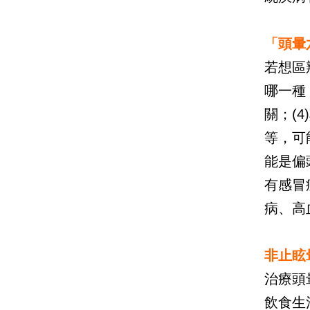
「頭暈
若想區
哪一種
關；(
等，可
能是偏
有感冒
病、高
非止眩
治療頭
飲食生