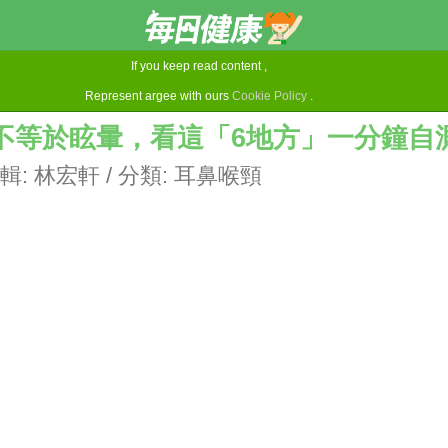
If you keep read content ,
Represent argee with ours
Cookie Policy
.
不等於眩暈，看這「6地方」一分鐘自
輯:
林宏軒
/ 分類:
耳鼻喉頸