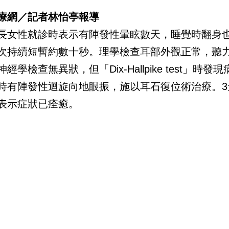
療網／記者林怡亭報導
長女性就診時表示有陣發性暈眩數天，睡覺時翻身
次持續短暫約數十秒。理學檢查耳部外觀正常，聽
經學檢查無異狀，但「Dix-Hallpike test」時發
時有陣發性迴旋向地眼振，施以耳石復位術治療。3
表示症狀已痊癒。