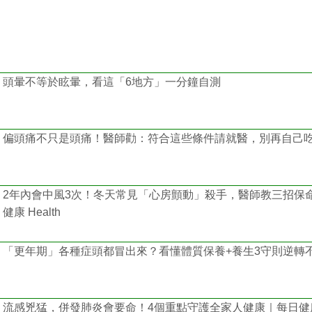
頭暈不等於眩暈，看這「6地方」一分鐘自測
偏頭痛不只是頭痛！醫師勸：符合這些條件請就醫，別再自己
2年內會中風3次！冬天常見「心房顫動」殺手，醫師教三招保
健康 Health
「更年期」各種症頭都冒出來？看懂體質保養+養生3守則逆轉
流感兇猛，併發肺炎會要命！4個重點守護全家人健康｜每日健康 H