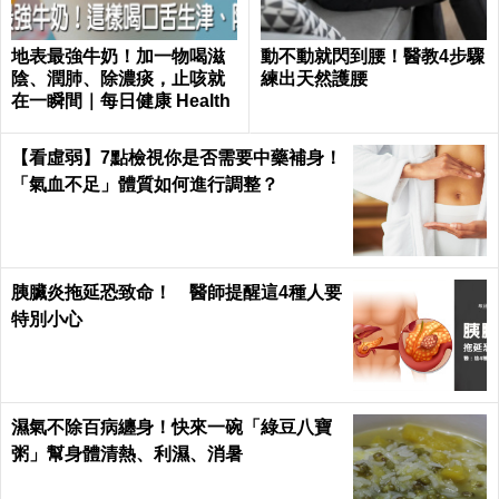
地表最強牛奶！加一物喝滋
動不動就閃到腰！醫教4步驟
陰、潤肺、除濃痰，止咳就
練出天然護腰
在一瞬間｜每日健康 Health
【看虛弱】7點檢視你是否需要中藥補身！
「氣血不足」體質如何進行調整？
胰臟炎拖延恐致命！ 醫師提醒這4種人要
特別小心
濕氣不除百病纏身！快來一碗「綠豆八寶
粥」幫身體清熱、利濕、消暑