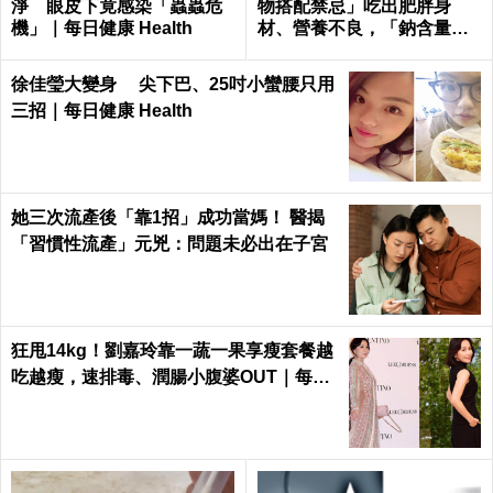
淨 眼皮下竟感染「蟲蟲危
物搭配禁忌」吃出肥胖身
機」｜每日健康 Health
材、營養不良，「鈉含量」
爆表！｜每日健康Health
徐佳瑩大變身 尖下巴、25吋小蠻腰只用
三招｜每日健康 Health
她三次流產後「靠1招」成功當媽！ 醫揭
「習慣性流產」元兇：問題未必出在子宮
狂甩14kg！劉嘉玲靠一蔬一果享瘦套餐越
吃越瘦，速排毒、潤腸小腹婆OUT｜每日
健康 Health