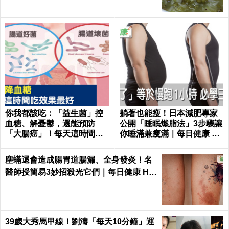
你我都該吃：「益生菌」控
躺著也能瘦！日本減肥專家
血糖、解憂鬱，還能預防
公開「睡眠燃脂法」3步驟讓
「大腸癌」！每天這時間吃
你睡滿兼瘦滿｜每日健康 He
最有效｜每日健康Health
alth
塵蟎還會造成腸胃道腸漏、全身發炎！名
醫師授簡易3妙招殺光它們｜每日健康 He
alth
39歲大秀馬甲線！劉濤「每天10分鐘」運