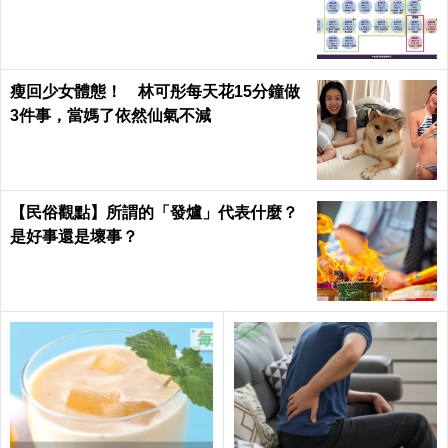
瘦回少女體態！ 林可彤每天花15分鐘做
3件事，當媽了依然仙氣不減
【民俗觀點】所謂的「發爐」代表什麼？
是好事還是壞事？