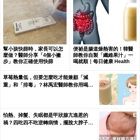
幫小孩快篩時，家長可以怎
便祕是腸道燥熱害的！韓醫
麼做？醫師分享「4個小撇
師教你自製「纖維果汁」一
步」教你正確使用快篩
喝就順｜每日健康 Health
草莓熱量低，但要怎麼吃才能兼顧「減
重」和「排毒」？林禹宏醫師教你用喝的
｜每日健康 Health
怕熱、掉髮、失眠都是甲狀腺亢進惹的
禍？四吃四不吃逆轉病情，擺脫大脖子！
｜每日健康 Health