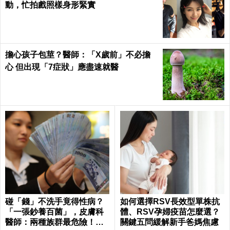
動，忙拍戲照樣身形緊實
擔心孩子包莖？醫師：「X歲前」不必擔
心 但出現「7症狀」應盡速就醫
碰「錢」不洗手竟得性病？
如何選擇RSV長效型單株抗
「一張鈔養百菌」，皮膚科
體、RSV孕婦疫苗怎麼選？
醫師：兩種族群最危險！｜
關鍵五問緩解新手爸媽焦慮