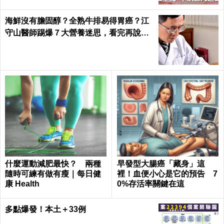
海鮮沒有膽固醇？全熟牛排易得胃癌？江
守山醫師踢爆７大營養迷思，看完再說你
懂健康｜每日健康 Health
什麼運動減肥最快？ 兩種
早發型大腸癌「藏身」這
隨時可練有做有瘦｜每日健
裡！血便小心是它的預告 7
康 Health
0%存活率關鍵在這
多點爆發！本土＋33例