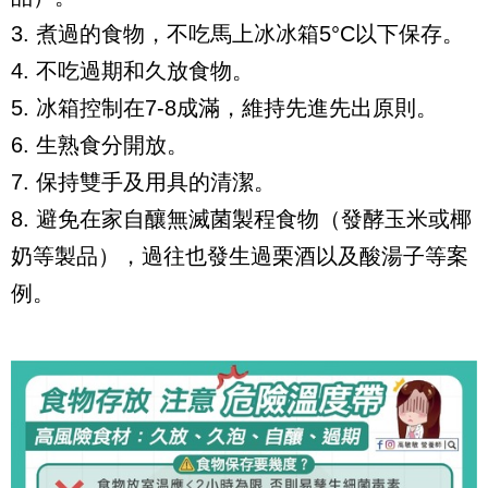
3. 煮過的食物，不吃馬上冰冰箱5°C以下保存。
4. 不吃過期和久放食物。
5. 冰箱控制在7-8成滿，維持先進先出原則。
6. 生熟食分開放。
7. 保持雙手及用具的清潔。
8. 避免在家自釀無滅菌製程食物（發酵玉米或椰
奶等製品），過往也發生過栗酒以及酸湯子等案
例。