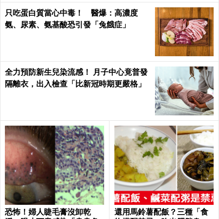
只吃蛋白質當心中毒！ 醫爆：高濃度
氨、尿素、氨基酸恐引發「兔餓症」
全力預防新生兒染流感！ 月子中心竟普發
隔離衣，出入檢查「比新冠時期更嚴格」
恐怖！婦人睫毛膏沒卸乾
還用馬鈴薯配飯？三種「食