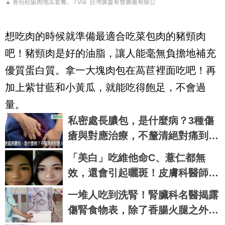
▲ 香煎松阪肉地瓜套餐。 / Via 台灣廣廈有聲圖書有限公
想吃肉的時候就準備最適合吃菜包肉的豬頸肉
吧！豬頸肉是好的油脂，讓人能毫無負擔地補充
優質蛋白質。拿一大塊肉包在萵苣裡面吃吧！再
加上紫甘藍和小黃瓜，就能吃得飽足，不會過
量。
私密處長膿包，是什麼病？3種傷
瘡與對應治療，不釐清絕對痛到要
人命｜每日健康 Health
「美白」吃維他命C、薏仁都無
效，還會引起曬斑！皮膚科醫師：
做好「2件事」最能變白｜每日健
一堆人吃到洗腎！腎臟科名醫揭露
康 Health
傷腎食物表，除了香腸火腿之外，