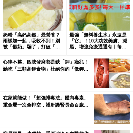
奶粉「高鈣高鐵」最營養？
最強「無料養生水」永遠是
兩樣加一起，吸收不到！別
「它」！10大功效美膚、減
被「假奶」騙了，打破「營
脂、增強免疫通通有｜每日
養添加」迷思！
健康
心律不整、四肢發麻都是缺「鉀」癥兆！
勤吃「三類高鉀食物」杜絕你的「低鉀」
危機｜每日健康Health
在家就能做！「超強排毒法」體內毒素、
重金屬一次全排空，護肝護腎長命百歲｜
每日健康 Health