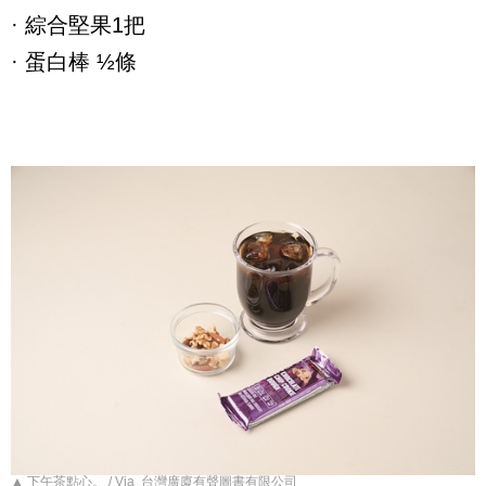
·
綜合堅果
1
把
·
蛋白棒
½
條
▲ 下午茶點心。 / Via 台灣廣廈有聲圖書有限公司