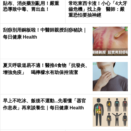
貼布、消炎藥別亂用！嚴重
常吃東西卡渣！小心「4大牙
恐導致中毒、胃出血！
齒危機」找上身 醫師：嚴
重恐怕要抽神經
刮痧別用銅板啦！中醫師親授刮痧秘訣｜
每日健康 Health
夏天呼吸道易不適！醫推4食物「抗發炎、
增強免疫」 喝檸檬水有助保持清潔
早上不吃冰、飯後不運動...先看懂「器官
作息表」再來談養生｜每日健康 Health