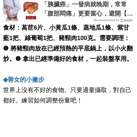
這7種也在屠殺腎臟健康｜每日健
「胰臟癌」一發病就晚期，常常
康 Health
「腹部悶痛」更要當心，避開【七
Recommended by
大風險因子】守護胰臟健康 ｜每
食材：萵苣
6
片、小黃瓜
1
條、蒸地瓜
1
條、紫甘
日健康Health
藍
1
把、綠葡萄
1
把、豬頸肉
100
克。需要調理：
❶
將豬頸肉放在已經預熱的平底鍋上，以小火翻
炒。
❷
拿出已經準備好的食材，一起裝盤享用。
◆
善女的小撇步
世界上沒有不好的食物。只要適量攝取，對自己
都好。練習如何調整份量吧！