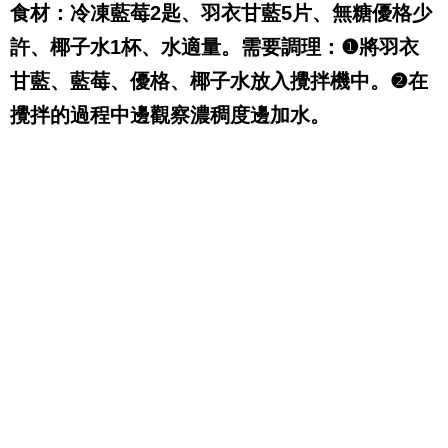
食材：冷凍藍莓
2
匙、羽衣甘藍
5
片、無糖優格少
許、椰子水
1
杯、水適量。需要調理：
❶
將羽衣
甘藍、藍莓、優格、椰子水放入攪拌機中。
❷
在
攪拌的過程中邊觀察濃稠度邊加水。