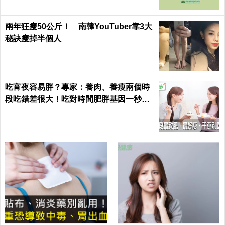
兩年狂瘦50公斤！ 南韓YouTuber靠3大
秘訣瘦掉半個人
吃宵夜容易胖？專家：養肉、養瘦兩個時
段吃錯差很大！吃對時間肥胖基因一秒關
閉｜每日健康 Health