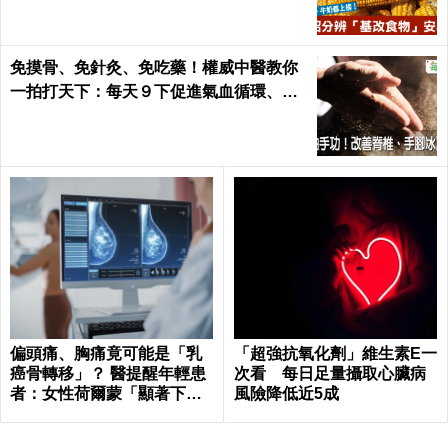
免摸骨、免針灸、免吃藥！權威中醫教你
一拍打天下：每天９下促進氣血循環、活
絡筋骨｜每日健康 Health
偏頭痛、胸痛竟可能是「乳
「超強抗氧化劑」維生素E一
癌骨轉移」？ 醫提醒年輕患
次看 每日足量攝取心臟病
者：女性荷爾蒙「顯著下
風險降低近5成
降」最危險