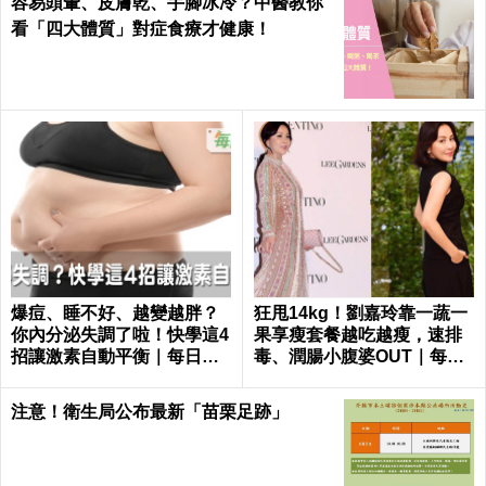
容易頭暈、皮膚乾、手腳冰冷？中醫教你
看「四大體質」對症食療才健康！
爆痘、睡不好、越變越胖？
狂甩14kg！劉嘉玲靠一蔬一
你內分泌失調了啦！快學這4
果享瘦套餐越吃越瘦，速排
招讓激素自動平衡｜每日健
毒、潤腸小腹婆OUT｜每日
康 Health
健康 Health
注意！衛生局公布最新「苗栗足跡」