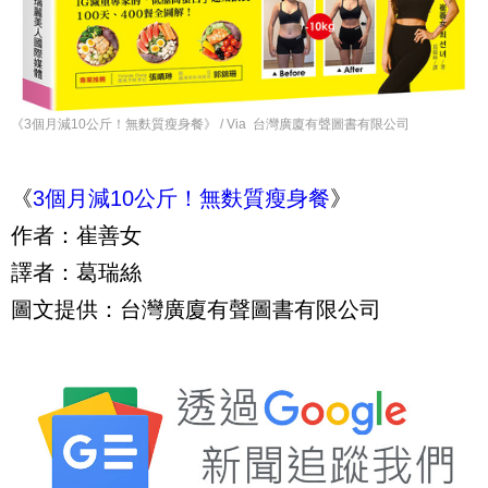
《3個月減10公斤！無麩質瘦身餐》 / Via 台灣廣廈有聲圖書有限公司
《
3
個月減
10
公斤！無麩質瘦身餐
》
作者：崔善女
譯者：葛瑞絲
圖文提供：台灣廣廈有聲圖書有限公司