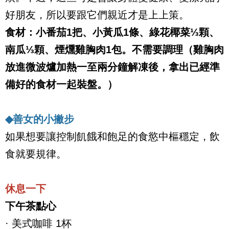
好朋友，所以要跟它們親近才是上上策。
食材：小番茄
1
把、小黃瓜
1
條、綠花椰菜
⅓
顆、
南瓜
⅓
顆、煙燻雞胸肉
1
包。不需要調理（雞胸肉
放進微波爐加熱一至兩分鐘解凍後，拿出已經準
備好的食材一起裝盤。）
◆
善女的小撇步
如果想要讓控制飢餓和飽足的食慾中樞穩定，飲
食就要規律。
休息一下
下午茶點心
·
美式咖啡
1
杯