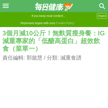
If you keep read content ,
Argee
Represent argee with ours
Cookie Policy
.
3個月減10公斤！無麩質瘦身餐：IG
減重專家的「低醣高蛋白」超效飲
食（菜單一）
責任編輯:
郭懿慧
/ 分類:
減重食譜