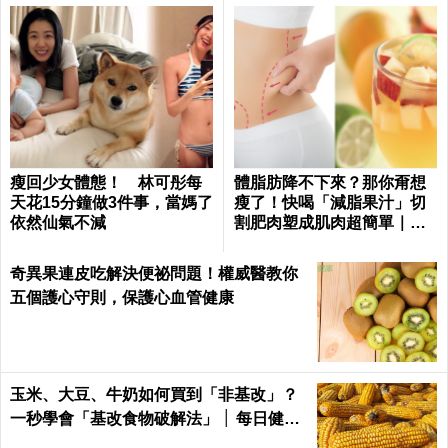
瘦回少女體態！ 林可彤每
體脂肪降不下來？那你甭想
天花15分鐘做3件事，當媽了
瘦了！快喝「減脂果汁」切
依然仙氣不減
割肥肉塑成肌肉超簡單｜每
日健康 Health
奇異果連皮吃解決便祕問題！權威醫教你
五個護心守則，保護心血管健康
玉米、大豆、牛奶如何買到「非基改」？
一秒學會「基改食物破解法」 │ 每日健康
Health