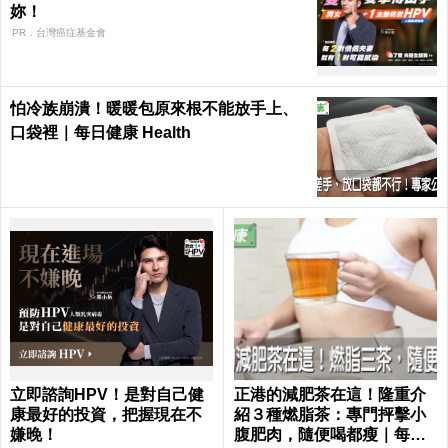
妳！
PR．台灣癌症基金會
怕冷族崩潰！暖暖包原來根不能放手上、
口袋裡｜每日健康 Health
立即諮詢HPV！是對自己健
正港的減肥茶在這！隆重介
康最好的投資，把握現在不
紹３種燃脂茶：專門抨擊小
嫌晚！
腹肥肉，隨便喝都瘦｜每日