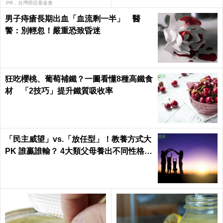
健康 Health
PR．台灣癌症基金會
男子痔瘡長期出血「血流剩一半」 醫
警：別輕忽！嚴重恐致昏迷
狂吃櫻桃、葡萄補鐵？一圖看懂8種高鐵食
材 「2技巧」提升鐵質吸收率
「民主威望」vs.「放任型」！教養方式大
PK 誰贏誰輸？ 4大類父母養出不同性格的
孩子