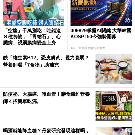
「空腹」千萬別吃！吃錯這
009829掌握AI關鍵 大華韓國
８種食物，「胃結石」、心
KOSPI 50今強勢開募
臟病、視網膜病變全上身｜
每日健康Health
PR．大華銀全能行銷方案
缺「維生素B12」恐皮膚黃、視力衰弱？
營養師曝「7食物」助補充
防便祕、大腸癌、護血管！膳食纖維營養
師４招簡單吃滿。
喝酒就能降血糖？丹麥研究發現這樣喝，