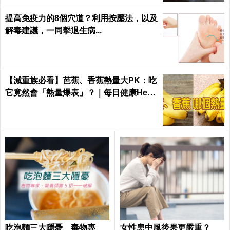
提高免疫力的8個穴道？利用按壓法，以及
解毒建議，一同擊退生病...
【減重族必看】芭蕉、香蕉熱量大PK：吃
它竟然會「熱量爆表」？｜每日健康Healt
h
吃泡麵三大隱憂 毒物專
女性患中風後果更嚴重？