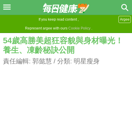
If you keep read content ,
Argee
Represent argee with ours
Cookie Policy
.
54歲高勝美超狂容貌與身材曝光！
養生、凍齡秘訣公開
責任編輯:
郭懿慧
/ 分類:
明星瘦身