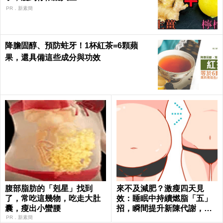
PR．新素簡
降膽固醇、預防蛀牙！1杯紅茶=6顆蘋
果，還具備這些成分與功效
腹部脂肪的「剋星」找到
來不及減肥？激瘦四天見
了，常吃這幾物，吃走大肚
效：睡眠中持續燃脂「五」
囊，瘦出小蠻腰
招，瞬間提升新陳代謝，輕
鬆在家「不運動鏟肚肉」！
PR．新素簡