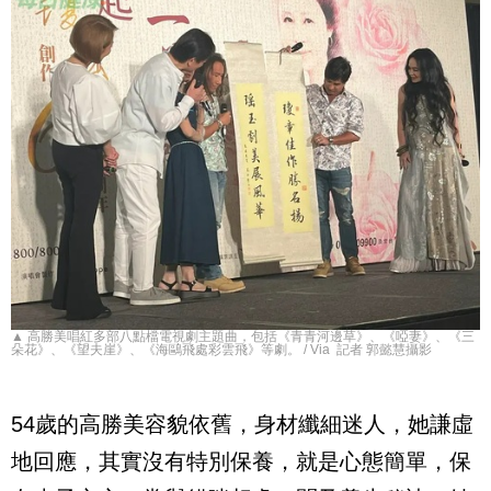
▲ 高勝美唱紅多部八點檔電視劇主題曲，包括《青青河邊草》、《啞妻》、《三
朵花》、《望夫崖》、《海鷗飛處彩雲飛》等劇。 / Via 記者 郭懿慧攝影
54
歲的高勝美容貌依舊，身材纖細迷人，她謙虛
地回應，其實沒有特別保養，就是心態簡單，保