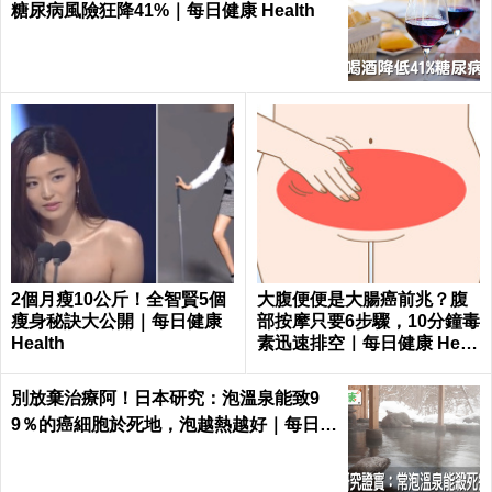
糖尿病風險狂降41%｜每日健康 Health
2個月瘦10公斤！全智賢5個
大腹便便是大腸癌前兆？腹
瘦身秘訣大公開｜每日健康
部按摩只要6步驟，10分鐘毒
Health
素迅速排空｜每日健康 Healt
h
別放棄治療阿！日本研究：泡溫泉能致9
9％的癌細胞於死地，泡越熱越好｜每日健
康 Health