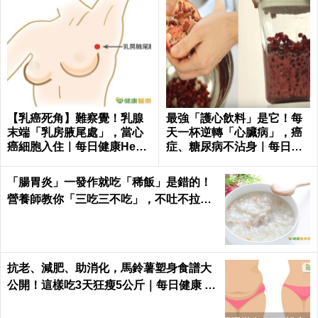
【乳癌死角】難察覺！乳腺
最強「護心飲料」是它！每
末端「乳房腋尾處」，當心
天一杯逆轉「心臟病」，癌
癌細胞入住｜每日健康Healt
症、糖尿病不沾身｜每日健
h
康 Health
「腸胃炎」一發作就吃「稀飯」是錯的！
營養師教你「三吃三不吃」，不吐不拉、
腸胃速速好｜每日健康Health
抗老、減肥、助消化，馬鈴薯塑身食譜大
公開！這樣吃3天狂瘦5公斤｜每日健康 H
ealth