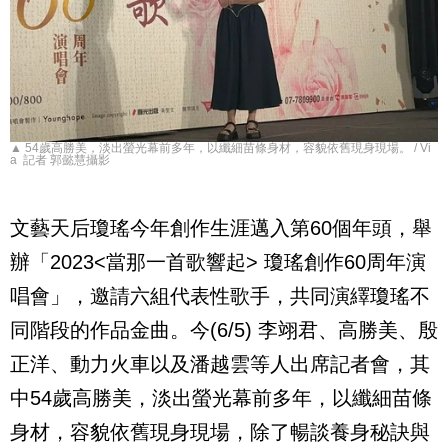
▲ 54歲高勝美，淡出螢光幕前多年，以纖細苗條身材，容貌依舊現身現場。 / Vi
a 記者 郭懿慧攝影
文藝天后瓊瑤今年創作生涯邁入第
60
個年頭，舉
辦「
2023<
當那一首歌響起
>
瓊瑤創作
60
周年演
唱會」，邀請六組代表性歌手，共同演繹瓊瑤不
同階段的作品金曲。今
(6/5)
李翊君、高勝美、殷
正洋、動力火車以及潘越雲等人出席記者會，其
中
54
歲高勝美，淡出螢光幕前多年，以纖細苗條
身材，容貌依舊現身現場，除了暢談養身秘訣與