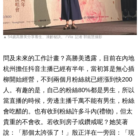
▲ 54歲高勝美分享養生、凍齡秘訣。 / Via 記者 郭懿慧攝影
問及未來的工作計畫？高勝美透露，目前在內地
杭州擔任抖音主播已經有半年，當初算是無心插
柳開始經營，不到兩個月粉絲就已經漲到快
200
人。有趣的是，自己的粉絲
80%
都是男生，所以
當直播的時候，旁邊主播千萬不能有男生，粉絲
會吃醋的。也有收到粉絲許多斗內
(
禮物
)
，但太
貴重的不會收。若收到房子或鑽戒呢？她笑著
說：「那個太誇張了！」殷正洋在一旁回：「現