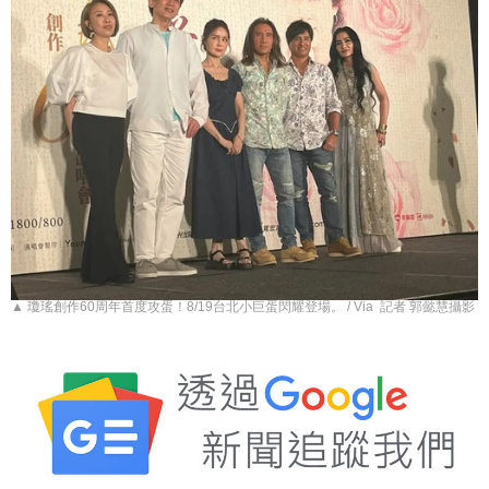
▲ 瓊瑤創作60周年首度攻蛋！8/19台北小巨蛋閃耀登場。 / Via 記者 郭懿慧攝影