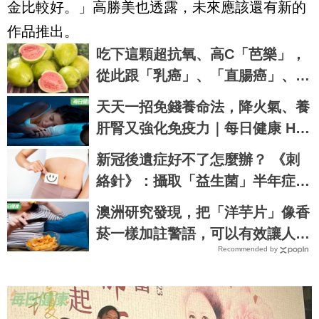
金比較好。」高勝美也透露，未來應該還有新的
作品推出。
吃下這顆超抗氧、高C「芭樂」，
從此跟「乳癌」、「直腸癌」、
「攝護腺癌」、「甲腫」一刀兩
天天一招免錢養命法，降火氣、養
斷！
肝腎又強化免疫力｜每日健康 Hea
lth
新冠後遺症好不了怎麼辦？ 《刺
絡針》：攝取「益生菌」半年症狀
有望緩解6成以上
澳洲研究發現，把「洋芋片」像香
菸一樣加註警語，可以有效讓人們
Recommended by
戒掉｜每日健康 Health