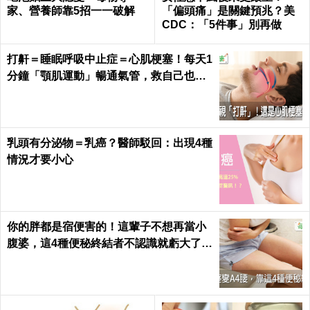
家、營養師靠5招一一破解
「偏頭痛」是關鍵預兆？美
CDC：「5件事」別再做
打鼾＝睡眠呼吸中止症＝心肌梗塞！每天1
分鐘「顎肌運動」暢通氣管，救自己也救
枕邊人｜每日健康 Health
乳頭有分泌物＝乳癌？醫師駁回：出現4種
情況才要小心
你的胖都是宿便害的！這輩子不想再當小
腹婆，這4種便秘終結者不認識就虧大了｜
每日健康 Health