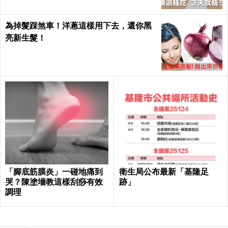
為掉髮踩煞車！洋蔥這樣用下去，還你黑
亮新生髮！
「腳底筋膜炎」一碰地痛到
衛生局公布最新「基隆足
哭？陳塗墻教這樣刮痧有效
跡」
調理