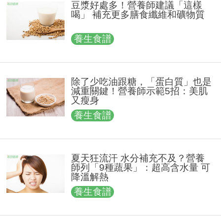
豆漿好處多！營養師建議「這樣
喝」 補充更多膳食纖維和礦物質
養生食譜
除了少吃油跟糖，「蛋白質」也是
減重關鍵！營養師示範5招：美肌
又瘦身
養生食譜
夏天狂流汗 水分補充不及？營養
師列「9種蔬果」：超高含水量 可
降溫解熱
養生食譜