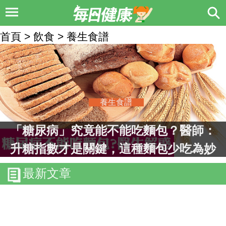
首頁 > 飲食 > 養生食譜
養生食譜
「糖尿病」究竟能不能吃麵包？醫師：
升糖指數才是關鍵，這種麵包少吃為妙
｜每日健康
最新文章