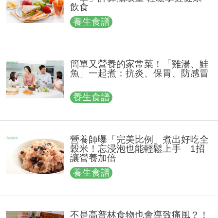
飲食
養生食譜
簡單又營養的家常菜！「雞湯、鮭
魚」一起煮：抗炎、保胃、防感冒
養生食譜
營養師曝「完美比例」煮出好吃全
穀米！忘浸泡也能輕鬆上手 1招
讓營養加倍
養生食譜
不是高普林食物也會導致痛風？！