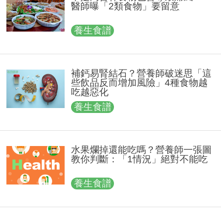
醫師曝「2類食物」要留意
養生食譜
補鈣易腎結石？營養師破迷思「這
些飲品反而增加風險」4種食物越
吃越惡化
養生食譜
水果爛掉還能吃嗎？營養師一張圖
教你判斷：「1情況」絕對不能吃
養生食譜