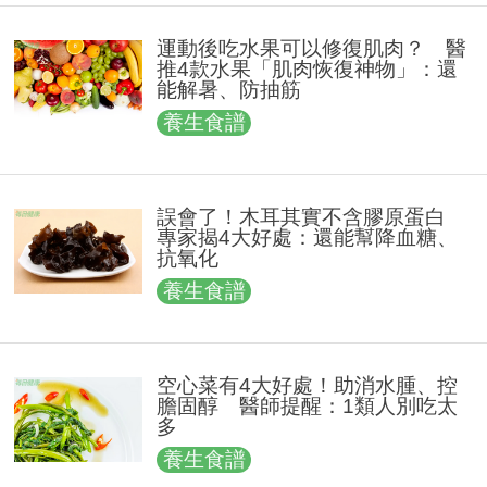
運動後吃水果可以修復肌肉？ 醫
推4款水果「肌肉恢復神物」：還
能解暑、防抽筋
養生食譜
誤會了！木耳其實不含膠原蛋白
專家揭4大好處：還能幫降血糖、
抗氧化
養生食譜
空心菜有4大好處！助消水腫、控
膽固醇 醫師提醒：1類人別吃太
多
養生食譜