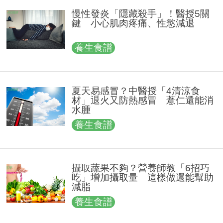
慢性發炎「隱藏殺手」！醫授5關
鍵 小心肌肉疼痛、性慾減退
養生食譜
夏天易感冒？中醫授「4清涼食
材」退火又防熱感冒 薏仁還能消
水腫
養生食譜
攝取蔬果不夠？營養師教「6招巧
吃」增加攝取量 這樣做還能幫助
減脂
養生食譜