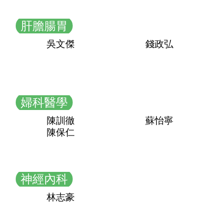
肝膽腸胃
吳文傑
錢政弘
婦科醫學
陳訓徹
蘇怡寧
陳保仁
神經內科
林志豪