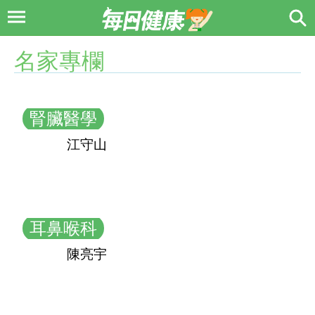
名家專欄
腎臟醫學
江守山
耳鼻喉科
陳亮宇