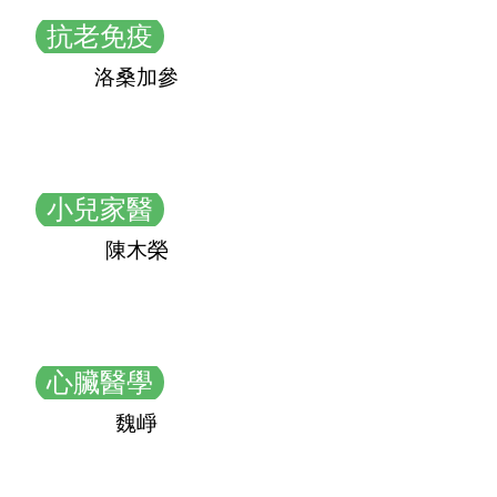
抗老免疫
洛桑加參
小兒家醫
陳木榮
心臟醫學
魏崢