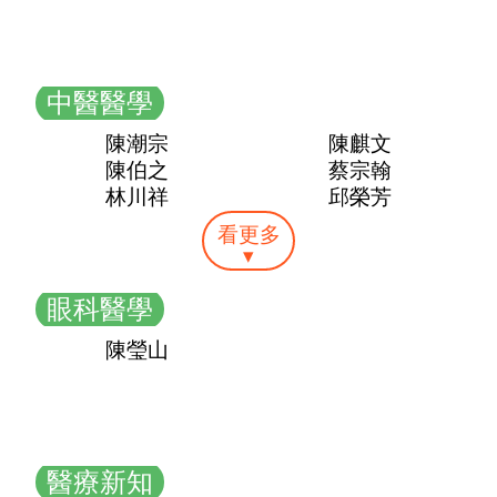
中醫醫學
陳潮宗
陳麒文
陳伯之
蔡宗翰
林川祥
邱榮芳
看更多
▾
眼科醫學
陳瑩山
醫療新知