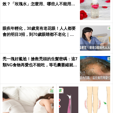
效？「玫瑰水」怎麼用、哪些人不能用｜
每日健康 Health
眼疾年輕化，30歲竟有老花眼！人人都要
會的明目3招，到70歲眼睛都不老化｜每
日健康 Health
禿一塊好尷尬！搶救禿頭的生髮密碼：這7
類NG食物再愛也不能吃，等毛囊萎縮就來
不及了｜每日健康 Health