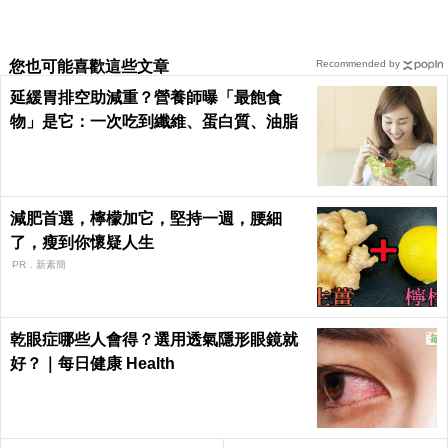
您也可能喜歡這些文章
Recommended by
延緩胃排空助減重？營養師曝「最飽食
物」是它：一次吃到纖維、蛋白質、油脂
減肥首選，檸檬加它，堅持一週，腰細
了，瘦到你懷疑人生
PR．新素簡
乾眼症哪些人會得？選用透氣隱形眼鏡就
好？｜每日健康 Health