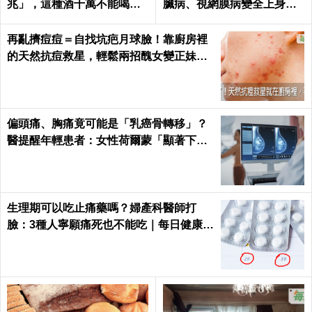
兆」，這種酒千萬不能喝｜
臟病、視網膜病變全上身｜
每日健康 Health
每日健康Health
再亂擠痘痘＝自找坑疤月球臉！靠廚房裡
的天然抗痘救星，輕鬆兩招醜女變正妹｜
每日健康 Health
偏頭痛、胸痛竟可能是「乳癌骨轉移」？
醫提醒年輕患者：女性荷爾蒙「顯著下
降」最危險
生理期可以吃止痛藥嗎？婦產科醫師打
臉：3種人寧願痛死也不能吃｜每日健康 H
ealth