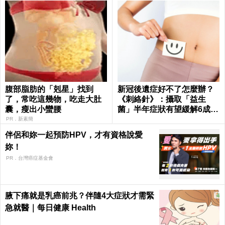
腹部脂肪的「剋星」找到
新冠後遺症好不了怎麼辦？
了，常吃這幾物，吃走大肚
《刺絡針》：攝取「益生
囊，瘦出小蠻腰
菌」半年症狀有望緩解6成以
上
PR．新素簡
伴侶和妳一起預防HPV，才有資格說愛
妳！
PR．台灣癌症基金會
腋下痛就是乳癌前兆？伴隨4大症狀才需緊
急就醫｜每日健康 Health