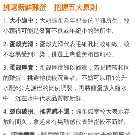
挑選新鮮雞蛋 把握五大原則
1.
大小適中：
大顆雞蛋為年紀長的母雞所生，較
小顆很可能是發育不良或年紀小的雞所生。
2.
蛋殼光滑：
蛋殼光滑代表毛細孔比較細緻，較
不容易受到汙染，挑選上應避免粗糙顆粒。
3.
蛋殼厚實：
蛋殼厚度難以觀察，若是體積相同
的雞蛋，挑選體積較沉重者。不妨可以用1公升
水配6公克鹽巴的比例調製，再將雞蛋放入鹽水
中，沉在水中代表品質較新鮮。
4.
裂痕破損、搖晃感不選：
雞蛋氣室較大表示存
放時間久，拿起來有晃動感代表雞蛋較不新鮮。
5.
認清標章：
購買雞蛋多認明CAS或產銷履歷的