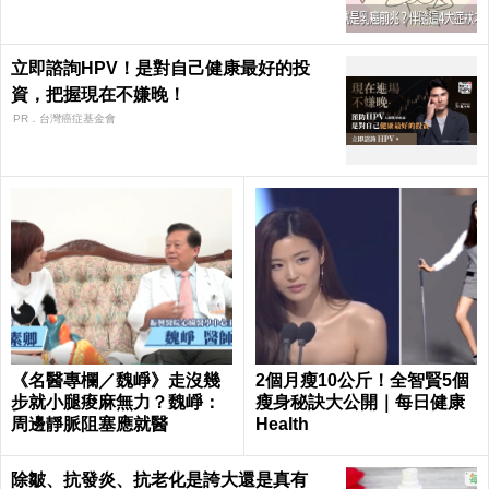
立即諮詢HPV！是對自己健康最好的投
資，把握現在不嫌晚！
PR．台灣癌症基金會
《名醫專欄／魏崢》走沒幾
2個月瘦10公斤！全智賢5個
步就小腿痠麻無力？魏崢：
瘦身秘訣大公開｜每日健康
周邊靜脈阻塞應就醫
Health
除皺、抗發炎、抗老化是誇大還是真有