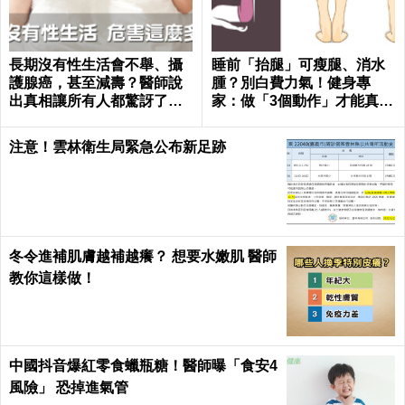
長期沒有性生活會不舉、攝
睡前「抬腿」可瘦腿、消水
護腺癌，甚至減壽？醫師說
腫？別白費力氣！健身專
出真相讓所有人都驚訝了！
家：做「3個動作」才能真正
｜每日健康 Health
躺著瘦｜每日健康
注意！雲林衛生局緊急公布新足跡
冬令進補肌膚越補越癢？ 想要水嫩肌 醫師
教你這樣做！
中國抖音爆紅零食蠟瓶糖！醫師曝「食安4
風險」 恐掉進氣管