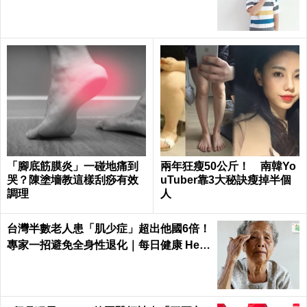
「腳底筋膜炎」一碰地痛到
兩年狂瘦50公斤！ 南韓Yo
哭？陳塗墻教這樣刮痧有效
uTuber靠3大秘訣瘦掉半個
調理
人
台灣半數老人患「肌少症」超出他國6倍！
專家一招避免全身性退化｜每日健康 Heal
th