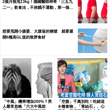
2個月狠甩13kg！德國醫師神奇「三五九
二一」飲食法，不挨餓不運動，第一個月
就能見證奇蹟｜每日健康 Health
想要甩開小腹婆、大腹翁的稱號 就要避
開6種高GL值的致胖食材
「中風」機率增加200%？男
「空腹」千萬別吃！吃錯這
人最常忽略「六大中風前
８種食物，「胃結石」、心