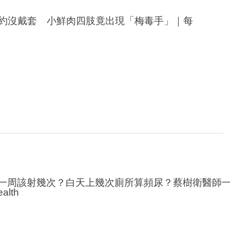
赴約沒戴套 小鮮肉四肢竟出現「梅毒手」｜每
一周該射幾次？白天上幾次廁所算頻尿？蔡樹衛醫師
lth