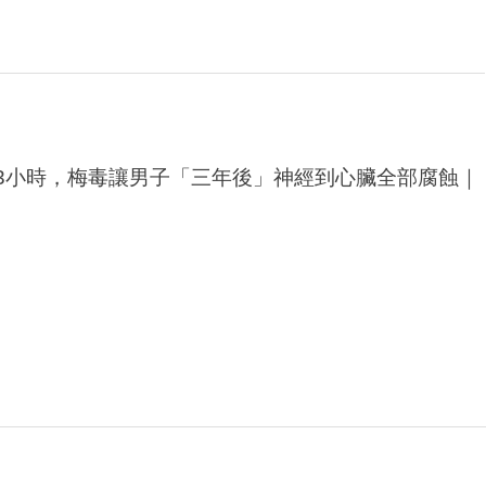
3小時，梅毒讓男子「三年後」神經到心臟全部腐蝕｜