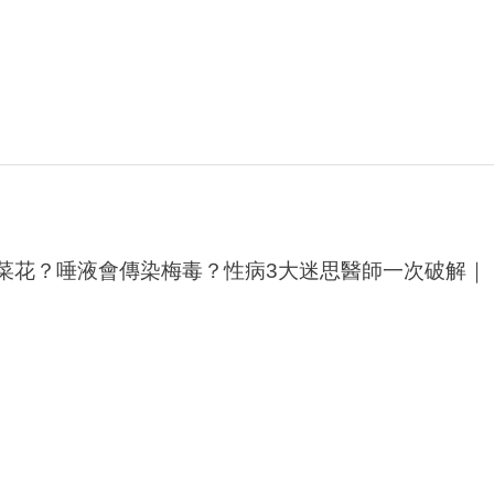
菜花？唾液會傳染梅毒？性病3大迷思醫師一次破解｜