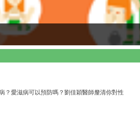
病？愛滋病可以預防嗎？劉佳穎醫師釐清你對性