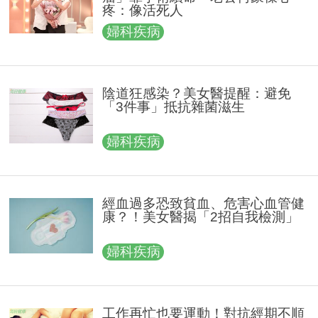
疼：像活死人
婦科疾病
陰道狂感染？美女醫提醒：避免
「3件事」抵抗雜菌滋生
婦科疾病
經血過多恐致貧血、危害心血管健
康？！美女醫揭「2招自我檢測」
婦科疾病
工作再忙也要運動！對抗經期不順