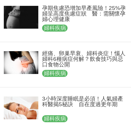
孕期焦慮恐增加早產風險！25%孕
婦呈高度焦慮症狀 醫：需關懷孕
婦心理健康
婦科疾病
經痛、卵巢早衰、婦科炎症！惱人
婦科6種病症何解？飲食技巧與忌
口食物公開
婦科疾病
3小時深度睡眠是必須！人氣婦產
科醫揭5秘訣 自在度過更年期
婦科疾病