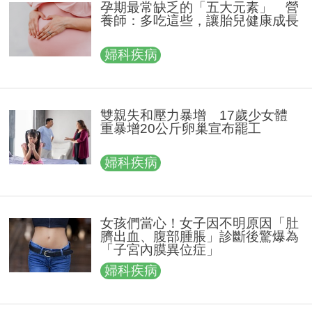
孕期最常缺乏的「五大元素」 營
養師：多吃這些，讓胎兒健康成長
婦科疾病
雙親失和壓力暴增 17歲少女體
重暴增20公斤卵巢宣布罷工
婦科疾病
女孩們當心！女子因不明原因「肚
臍出血、腹部腫脹」診斷後驚爆為
「子宮內膜異位症」
婦科疾病