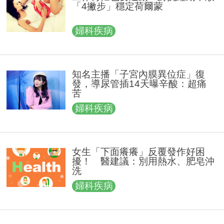
「4撇步」穩定荷爾蒙
婦科疾病
知名主播「子宮內膜異位症」復
發，導尿管插14天曝辛酸：超痛
苦
婦科疾病
女生「下面癢癢」反覆發作好困
擾！ 醫建議：別用熱水、肥皂沖
洗
婦科疾病