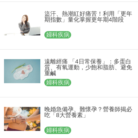
盜汗、熱潮紅好痛苦！利用「更年
期指數」量化掌握更年期4階段
婦科疾病
遠離經痛 「4日常保養」：多蛋白
質、有氧運動，少飽和脂肪、避免
重鹹
婦科疾病
晚婚急備孕、難懷孕？營養師揭必
吃「8大營養素」
婦科疾病