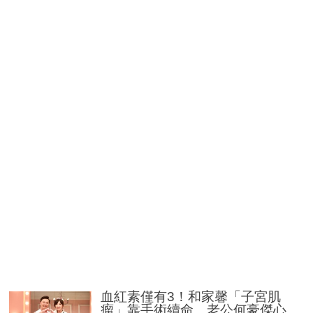
血紅素僅有3！和家馨「子宮肌
瘤」靠手術續命 老公何豪傑心