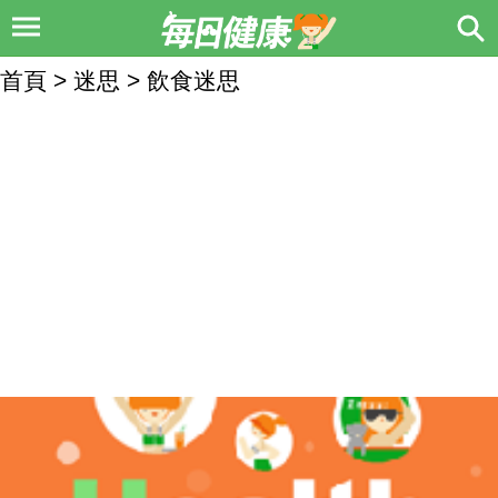
首頁 > 迷思 > 飲食迷思